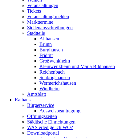
Veranstaltungen
Tickets
Veranstaltung melden
Markttermine
Stellenausschreibungen
Stadtteile
Althausen
Brünn
Burghausen
Fridritt
Großwenkheim
Kleinwenkheim und Maria Bildhausen
Reichenbach
Seubrigshausen
Wermerichshausen
Windheim
Amtsblatt
Rathaus
Bürgerservice
Ausweisbeantragung
Öffnungszeiten
Städtische Einrichtungen
WAS erledige ich WO?
Downloadportal