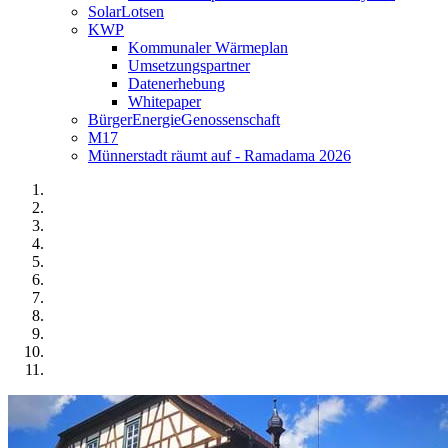
SolarLotsen
KWP
Kommunaler Wärmeplan
Umsetzungspartner
Datenerhebung
Whitepaper
BürgerEnergieGenossenschaft
M17
Münnerstadt räumt auf - Ramadama 2026