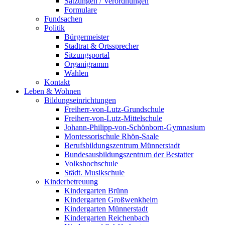
Satzungen / Verordnungen
Formulare
Fundsachen
Politik
Bürgermeister
Stadtrat & Ortssprecher
Sitzungsportal
Organigramm
Wahlen
Kontakt
Leben & Wohnen
Bildungseinrichtungen
Freiherr-von-Lutz-Grundschule
Freiherr-von-Lutz-Mittelschule
Johann-Philipp-von-Schönborn-Gymnasium
Montessorischule Rhön-Saale
Berufsbildungszentrum Münnerstadt
Bundesausbildungszentrum der Bestatter
Volkshochschule
Städt. Musikschule
Kinderbetreuung
Kindergarten Brünn
Kindergarten Großwenkheim
Kindergarten Münnerstadt
Kindergarten Reichenbach