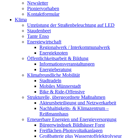
Newsletter
Pioniervorhaben
Kontaktformular
Klima
Umrüstung der Straßenbeleuchtung auf LED
Staudenbeet
Tante Enso
Energiewirtschaft
Regionalwerk / Interkommunalwerk
Energieknoten
Öffentlichkeitsarbeit & Bildung
Informationsveranstaltungen
Energieberatung
Klimafreundliche Mobilität
Stadtradeln
Mobiles Münnerstadt
Bike & Ride-Offensive
Strukturelle, übergeordnete Maßnahmen
Akteursbeteiligung und Netzwerkarbeit
Nachhaltigkeits- & Klimazentrum –
Reißmannhaus
Erneuerbare Energien und Energieversorgung
Bürgerwindpark Bildhäuser Forst
Freiflächen-Photovoltaikanlagen
Großbatterie plus Wasserstoffelektrolyseur