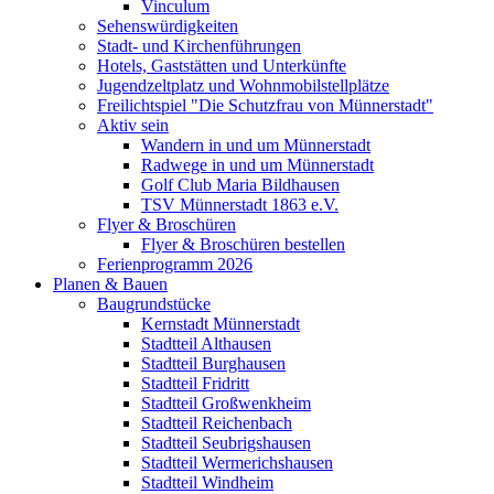
Vinculum
Sehenswürdigkeiten
Stadt- und Kirchenführungen
Hotels, Gaststätten und Unterkünfte
Jugendzeltplatz und Wohnmobilstellplätze
Freilichtspiel "Die Schutzfrau von Münnerstadt"
Aktiv sein
Wandern in und um Münnerstadt
Radwege in und um Münnerstadt
Golf Club Maria Bildhausen
TSV Münnerstadt 1863 e.V.
Flyer & Broschüren
Flyer & Broschüren bestellen
Ferienprogramm 2026
Planen & Bauen
Baugrundstücke
Kernstadt Münnerstadt
Stadtteil Althausen
Stadtteil Burghausen
Stadtteil Fridritt
Stadtteil Großwenkheim
Stadtteil Reichenbach
Stadtteil Seubrigshausen
Stadtteil Wermerichshausen
Stadtteil Windheim