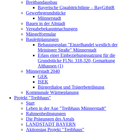
Breitbandausbau
Bayerische Gigabitrichtlinie – BayGibitR
Gewerbegrundstücke
Münnerstadt
Bauen in der Altstadt
Vergabebekanntmachungen
Mängelformular
Bauleitplanungen
Bebauungsplan "Einzelhandel westlich der
Meininger Straße" Münnerstadt
Erlass einer Einbeziehungssatzung für die
Grundstücke Fl.Nr. 318-320, Gemarkung
Althausen (1)
Münnerstadt 2040
GEK
ISEK
Bürgerdialog und Trägerbeteiligung
Kommunale Wärmeplanung
Projekt "Treibhaus"
Start
Leben in der Aue "Treibhaus Münnerstadt"
Rahmenbedingungen
Die Prägungen des Areals
LANDSTADT BAYERN
Aktionstag Projekt "Treibhaus"