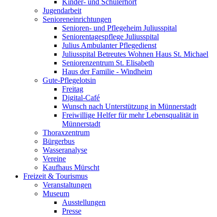
Kinder- und Schülerhort
Jugendarbeit
Senioreneinrichtungen
Senioren- und Pflegeheim Juliusspital
Seniorentagespflege Juliusspital
Julius Ambulanter Pflegedienst
Juliusspital Betreutes Wohnen Haus St. Michael
Seniorenzentrum St. Elisabeth
Haus der Familie - Windheim
Gute-Pflegelotsin
Freitag
Digital-Café
Wunsch nach Unterstützung in Münnerstadt
Freiwillige Helfer für mehr Lebensqualität in
Münnerstadt
Thoraxzentrum
Bürgerbus
Wasseranalyse
Vereine
Kaufhaus Mürscht
Freizeit & Tourismus
Veranstaltungen
Museum
Ausstellungen
Presse