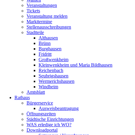
Veranstaltungen
Tickets
Veranstaltung melden
Markttermine
Stellenausschreibungen
Stadtteile
Althausen
Brünn
Burghausen
Fridritt
Großwenkheim
Kleinwenkheim und Maria Bildhausen
Reichenbach
Seubrigshausen
Wermerichshausen
Windheim
Amtsblatt
Rathaus
Bürgerservice
Ausweisbeantragung
Öffnungszeiten
Städtische Einrichtungen
WAS erledige ich WO?
Downloadportal