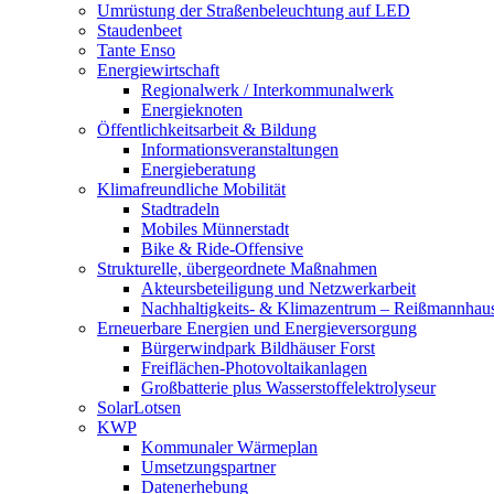
Umrüstung der Straßenbeleuchtung auf LED
Staudenbeet
Tante Enso
Energiewirtschaft
Regionalwerk / Interkommunalwerk
Energieknoten
Öffentlichkeitsarbeit & Bildung
Informationsveranstaltungen
Energieberatung
Klimafreundliche Mobilität
Stadtradeln
Mobiles Münnerstadt
Bike & Ride-Offensive
Strukturelle, übergeordnete Maßnahmen
Akteursbeteiligung und Netzwerkarbeit
Nachhaltigkeits- & Klimazentrum – Reißmannhau
Erneuerbare Energien und Energieversorgung
Bürgerwindpark Bildhäuser Forst
Freiflächen-Photovoltaikanlagen
Großbatterie plus Wasserstoffelektrolyseur
SolarLotsen
KWP
Kommunaler Wärmeplan
Umsetzungspartner
Datenerhebung