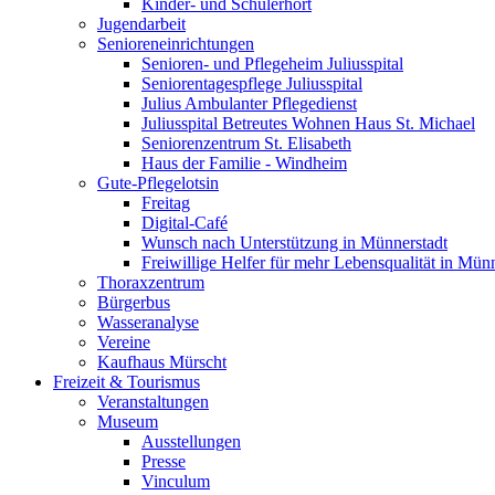
Kinder- und Schülerhort
Jugendarbeit
Senioreneinrichtungen
Senioren- und Pflegeheim Juliusspital
Seniorentagespflege Juliusspital
Julius Ambulanter Pflegedienst
Juliusspital Betreutes Wohnen Haus St. Michael
Seniorenzentrum St. Elisabeth
Haus der Familie - Windheim
Gute-Pflegelotsin
Freitag
Digital-Café
Wunsch nach Unterstützung in Münnerstadt
Freiwillige Helfer für mehr Lebensqualität in Mün
Thoraxzentrum
Bürgerbus
Wasseranalyse
Vereine
Kaufhaus Mürscht
Freizeit & Tourismus
Veranstaltungen
Museum
Ausstellungen
Presse
Vinculum