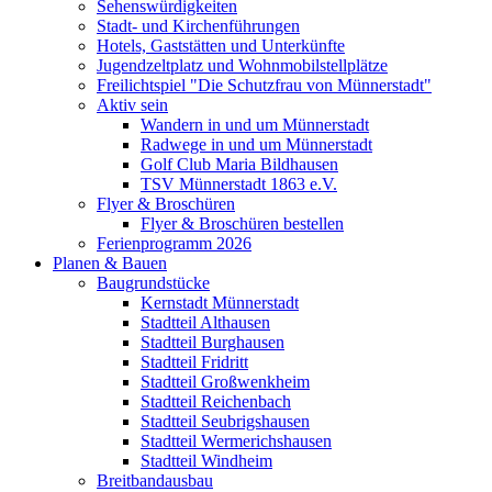
Sehenswürdigkeiten
Stadt- und Kirchenführungen
Hotels, Gaststätten und Unterkünfte
Jugendzeltplatz und Wohnmobilstellplätze
Freilichtspiel "Die Schutzfrau von Münnerstadt"
Aktiv sein
Wandern in und um Münnerstadt
Radwege in und um Münnerstadt
Golf Club Maria Bildhausen
TSV Münnerstadt 1863 e.V.
Flyer & Broschüren
Flyer & Broschüren bestellen
Ferienprogramm 2026
Planen & Bauen
Baugrundstücke
Kernstadt Münnerstadt
Stadtteil Althausen
Stadtteil Burghausen
Stadtteil Fridritt
Stadtteil Großwenkheim
Stadtteil Reichenbach
Stadtteil Seubrigshausen
Stadtteil Wermerichshausen
Stadtteil Windheim
Breitbandausbau