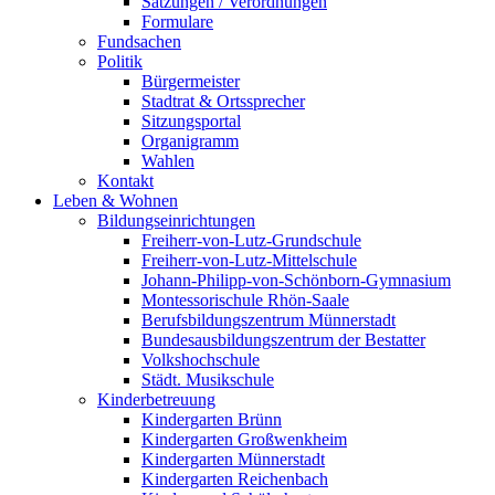
Satzungen / Verordnungen
Formulare
Fundsachen
Politik
Bürgermeister
Stadtrat & Ortssprecher
Sitzungsportal
Organigramm
Wahlen
Kontakt
Leben & Wohnen
Bildungseinrichtungen
Freiherr-von-Lutz-Grundschule
Freiherr-von-Lutz-Mittelschule
Johann-Philipp-von-Schönborn-Gymnasium
Montessorischule Rhön-Saale
Berufsbildungszentrum Münnerstadt
Bundesausbildungszentrum der Bestatter
Volkshochschule
Städt. Musikschule
Kinderbetreuung
Kindergarten Brünn
Kindergarten Großwenkheim
Kindergarten Münnerstadt
Kindergarten Reichenbach