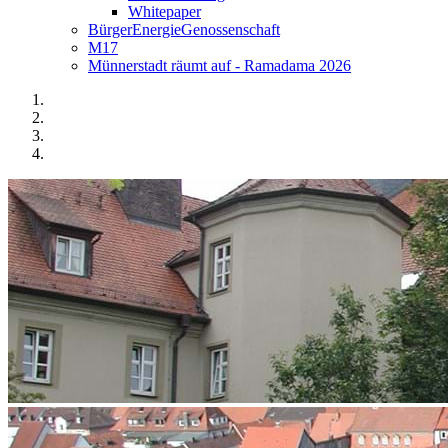
Whitepaper
BürgerEnergieGenossenschaft
M17
Münnerstadt räumt auf - Ramadama 2026