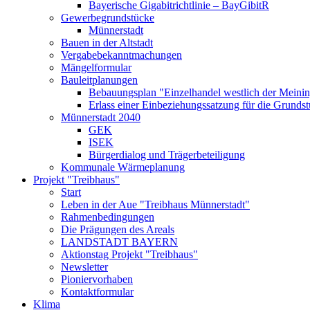
Bayerische Gigabitrichtlinie – BayGibitR
Gewerbegrundstücke
Münnerstadt
Bauen in der Altstadt
Vergabebekanntmachungen
Mängelformular
Bauleitplanungen
Bebauungsplan "Einzelhandel westlich der Meinin
Erlass einer Einbeziehungssatzung für die Grunds
Münnerstadt 2040
GEK
ISEK
Bürgerdialog und Trägerbeteiligung
Kommunale Wärmeplanung
Projekt "Treibhaus"
Start
Leben in der Aue "Treibhaus Münnerstadt"
Rahmenbedingungen
Die Prägungen des Areals
LANDSTADT BAYERN
Aktionstag Projekt "Treibhaus"
Newsletter
Pioniervorhaben
Kontaktformular
Klima