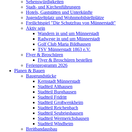
Sehenswürdigkeiten
Stadt- und Kirchenführungen
Hotels, Gaststätten und Unterkünfte
Jugendzeltplatz und Wohnmobilstellplätze
Freilichtspiel "Die Schutzfrau von Münnerstadt"
Aktiv sein
Wandern in und um Münnerstadt
Radwege in und um Münnerstadt
Golf Club Maria Bildhausen
TSV Münnerstadt 1863 e.V.
Flyer & Broschüren
Flyer & Broschüren bestellen
Ferienprogramm 2026
Planen & Bauen
Baugrundstücke
Kernstadt Münnerstadt
Stadtteil Althausen
Stadtteil Burghausen
Stadtteil Fridritt
Stadtteil Großwenkheim
Stadtteil Reichenbach
Stadtteil Seubrigshausen
Stadtteil Wermerichshausen
Stadtteil Windheim
Breitbandausbau