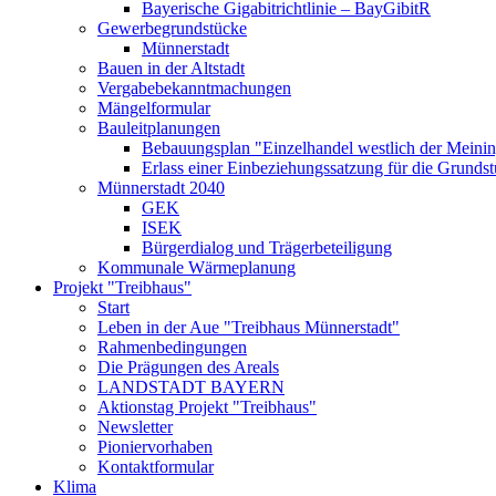
Bayerische Gigabitrichtlinie – BayGibitR
Gewerbegrundstücke
Münnerstadt
Bauen in der Altstadt
Vergabebekanntmachungen
Mängelformular
Bauleitplanungen
Bebauungsplan "Einzelhandel westlich der Meinin
Erlass einer Einbeziehungssatzung für die Grunds
Münnerstadt 2040
GEK
ISEK
Bürgerdialog und Trägerbeteiligung
Kommunale Wärmeplanung
Projekt "Treibhaus"
Start
Leben in der Aue "Treibhaus Münnerstadt"
Rahmenbedingungen
Die Prägungen des Areals
LANDSTADT BAYERN
Aktionstag Projekt "Treibhaus"
Newsletter
Pioniervorhaben
Kontaktformular
Klima