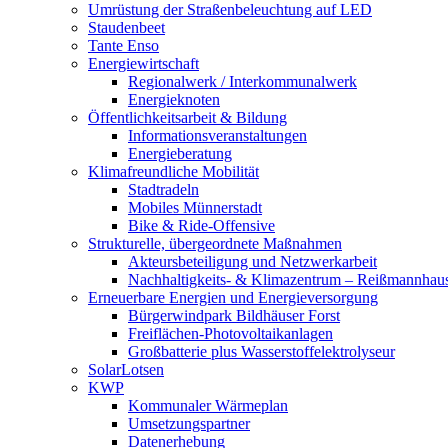
Umrüstung der Straßenbeleuchtung auf LED
Staudenbeet
Tante Enso
Energiewirtschaft
Regionalwerk / Interkommunalwerk
Energieknoten
Öffentlichkeitsarbeit & Bildung
Informationsveranstaltungen
Energieberatung
Klimafreundliche Mobilität
Stadtradeln
Mobiles Münnerstadt
Bike & Ride-Offensive
Strukturelle, übergeordnete Maßnahmen
Akteursbeteiligung und Netzwerkarbeit
Nachhaltigkeits- & Klimazentrum – Reißmannhau
Erneuerbare Energien und Energieversorgung
Bürgerwindpark Bildhäuser Forst
Freiflächen-Photovoltaikanlagen
Großbatterie plus Wasserstoffelektrolyseur
SolarLotsen
KWP
Kommunaler Wärmeplan
Umsetzungspartner
Datenerhebung