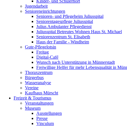
Kinder- und Schülerhort
Jugendarbeit
Senioreneinrichtungen
Senioren- und Pflegeheim Juliusspital
Seniorentagespflege Juliusspital
Julius Ambulanter Pflegedienst
Juliusspital Betreutes Wohnen Haus St. Michael
Seniorenzentrum St. Elisabeth
Haus der Familie - Windheim
Gute-Pflegelotsin
Freitag
Digital-Café
Wunsch nach Unterstützung in Münnerstadt
Freiwillige Helfer für mehr Lebensqualität in Mün
Thoraxzentrum
Bürgerbus
Wasseranalyse
Vereine
Kaufhaus Mürscht
Freizeit & Tourismus
Veranstaltungen
Museum
Ausstellungen
Presse
Vinculum