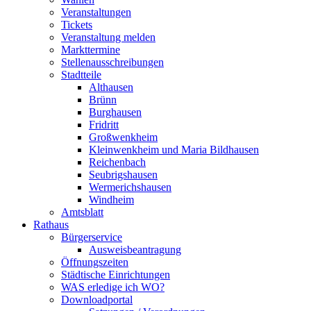
Veranstaltungen
Tickets
Veranstaltung melden
Markttermine
Stellenausschreibungen
Stadtteile
Althausen
Brünn
Burghausen
Fridritt
Großwenkheim
Kleinwenkheim und Maria Bildhausen
Reichenbach
Seubrigshausen
Wermerichshausen
Windheim
Amtsblatt
Rathaus
Bürgerservice
Ausweisbeantragung
Öffnungszeiten
Städtische Einrichtungen
WAS erledige ich WO?
Downloadportal