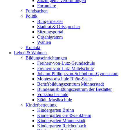
Satzungen / Verordnungen
Formulare
Fundsachen
Politik
Bürgermeister
Stadtrat & Ortssprecher
Sitzungsportal
Organigramm
Wahlen
Kontakt
Leben & Wohnen
Bildungseinrichtungen
Freiherr-von-Lutz-Grundschule
Freiherr-von-Lutz-Mittelschule
Johann-Philipp-von-Schönborn-Gymnasium
Montessorischule Rhön-Saale
Berufsbildungszentrum Münnerstadt
Bundesausbildungszentrum der Bestatter
Volkshochschule
Städt. Musikschule
Kinderbetreuung
Kindergarten Brünn
Kindergarten Großwenkheim
Kindergarten Münnerstadt
Kindergarten Reichenbach