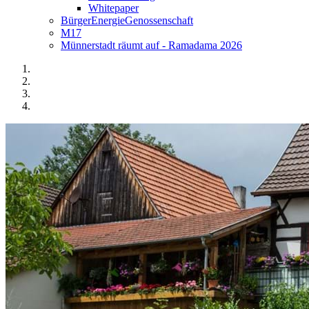
Whitepaper
BürgerEnergieGenossenschaft
M17
Münnerstadt räumt auf - Ramadama 2026