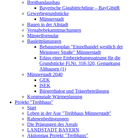
Breitbandausbau
Bayerische Gigabitrichtlinie – BayGibitR
Gewerbegrundstücke
Münnerstadt
Bauen in der Altstadt
Vergabebekanntmachungen
Mängelformular
Bauleitplanungen
Bebauungsplan "Einzelhandel westlich der
Meininger Straße" Münnerstadt
Erlass einer Einbeziehungssatzung für die
Grundstücke Fl.Nr. 318-320, Gemarkung
Althausen (1)
Münnerstadt 2040
GEK
ISEK
Bürgerdialog und Trägerbeteiligung
Kommunale Wärmeplanung
Projekt "Treibhaus"
Start
Leben in der Aue "Treibhaus Münnerstadt"
Rahmenbedingungen
Die Prägungen des Areals
LANDSTADT BAYERN
Aktionstag Projekt "Treibhaus"