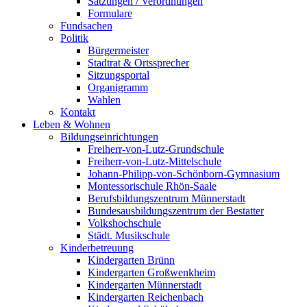
Satzungen / Verordnungen
Formulare
Fundsachen
Politik
Bürgermeister
Stadtrat & Ortssprecher
Sitzungsportal
Organigramm
Wahlen
Kontakt
Leben & Wohnen
Bildungseinrichtungen
Freiherr-von-Lutz-Grundschule
Freiherr-von-Lutz-Mittelschule
Johann-Philipp-von-Schönborn-Gymnasium
Montessorischule Rhön-Saale
Berufsbildungszentrum Münnerstadt
Bundesausbildungszentrum der Bestatter
Volkshochschule
Städt. Musikschule
Kinderbetreuung
Kindergarten Brünn
Kindergarten Großwenkheim
Kindergarten Münnerstadt
Kindergarten Reichenbach