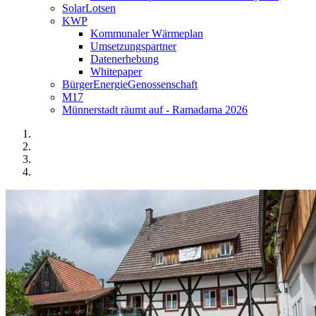
SolarLotsen
KWP
Kommunaler Wärmeplan
Umsetzungspartner
Datenerhebung
Whitepaper
BürgerEnergieGenossenschaft
M17
Münnerstadt räumt auf - Ramadama 2026