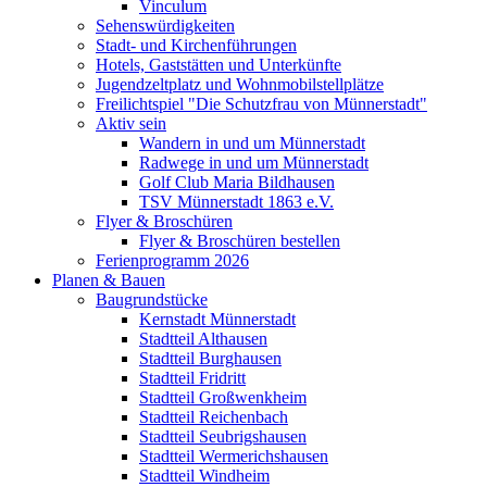
Vinculum
Sehenswürdigkeiten
Stadt- und Kirchenführungen
Hotels, Gaststätten und Unterkünfte
Jugendzeltplatz und Wohnmobilstellplätze
Freilichtspiel "Die Schutzfrau von Münnerstadt"
Aktiv sein
Wandern in und um Münnerstadt
Radwege in und um Münnerstadt
Golf Club Maria Bildhausen
TSV Münnerstadt 1863 e.V.
Flyer & Broschüren
Flyer & Broschüren bestellen
Ferienprogramm 2026
Planen & Bauen
Baugrundstücke
Kernstadt Münnerstadt
Stadtteil Althausen
Stadtteil Burghausen
Stadtteil Fridritt
Stadtteil Großwenkheim
Stadtteil Reichenbach
Stadtteil Seubrigshausen
Stadtteil Wermerichshausen
Stadtteil Windheim