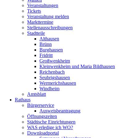
Veranstaltungen
Tickets
Veranstaltung melden
Markttermine
Stellenausschreibungen
Stadtteile
Althausen
Brünn
Burghausen
Fridritt
Großwenkheim
Kleinwenkheim und Maria Bildhausen
Reichenbach
Seubrigshausen
Wermerichshausen
Windheim
Amtsblatt
Rathaus
Bürgerservice
Ausweisbeantragung
Öffnungszeiten
Städtische Einrichtungen
WAS erledige ich WO?
Downloadportal