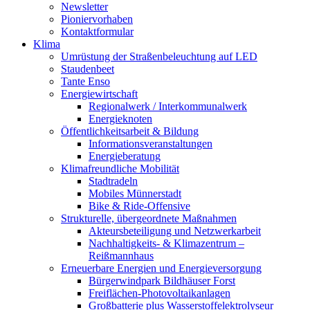
Newsletter
Pioniervorhaben
Kontaktformular
Klima
Umrüstung der Straßenbeleuchtung auf LED
Staudenbeet
Tante Enso
Energiewirtschaft
Regionalwerk / Interkommunalwerk
Energieknoten
Öffentlichkeitsarbeit & Bildung
Informationsveranstaltungen
Energieberatung
Klimafreundliche Mobilität
Stadtradeln
Mobiles Münnerstadt
Bike & Ride-Offensive
Strukturelle, übergeordnete Maßnahmen
Akteursbeteiligung und Netzwerkarbeit
Nachhaltigkeits- & Klimazentrum –
Reißmannhaus
Erneuerbare Energien und Energieversorgung
Bürgerwindpark Bildhäuser Forst
Freiflächen-Photovoltaikanlagen
Großbatterie plus Wasserstoffelektrolyseur