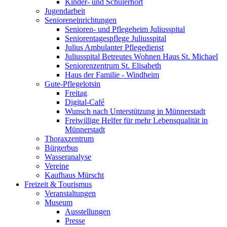
Kinder- und Schülerhort
Jugendarbeit
Senioreneinrichtungen
Senioren- und Pflegeheim Juliusspital
Seniorentagespflege Juliusspital
Julius Ambulanter Pflegedienst
Juliusspital Betreutes Wohnen Haus St. Michael
Seniorenzentrum St. Elisabeth
Haus der Familie - Windheim
Gute-Pflegelotsin
Freitag
Digital-Café
Wunsch nach Unterstützung in Münnerstadt
Freiwillige Helfer für mehr Lebensqualität in
Münnerstadt
Thoraxzentrum
Bürgerbus
Wasseranalyse
Vereine
Kaufhaus Mürscht
Freizeit & Tourismus
Veranstaltungen
Museum
Ausstellungen
Presse