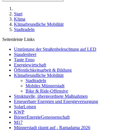
Start
Klima
Klimafreundliche Mobilität
Stadtradeln
Seitenleiste Links
Umrüstung der Straßenbeleuchtung auf LED
Staudenbeet
Tante Enso
Energiewirtschaft
Öffentlichkeitsarbeit & Bildung
Klimafreundliche Mobilität
Stadtradeln
Mobiles Münnerstadt
Bike & Ride-Offensive
Strukturelle, übergeordnete Maßnahmen
Erneuerbare Energien und Energieversorgung
SolarLotsen
KWP
BürgerEnergieGenossenschaft
M17
Münnerstadt räumt auf - Ramadama 2026