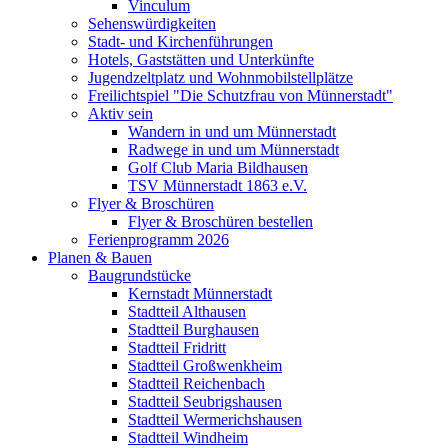
Vinculum
Sehenswürdigkeiten
Stadt- und Kirchenführungen
Hotels, Gaststätten und Unterkünfte
Jugendzeltplatz und Wohnmobilstellplätze
Freilichtspiel "Die Schutzfrau von Münnerstadt"
Aktiv sein
Wandern in und um Münnerstadt
Radwege in und um Münnerstadt
Golf Club Maria Bildhausen
TSV Münnerstadt 1863 e.V.
Flyer & Broschüren
Flyer & Broschüren bestellen
Ferienprogramm 2026
Planen & Bauen
Baugrundstücke
Kernstadt Münnerstadt
Stadtteil Althausen
Stadtteil Burghausen
Stadtteil Fridritt
Stadtteil Großwenkheim
Stadtteil Reichenbach
Stadtteil Seubrigshausen
Stadtteil Wermerichshausen
Stadtteil Windheim