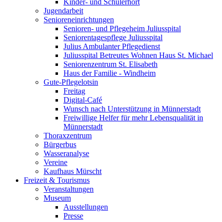
Kinder- und Schülerhort
Jugendarbeit
Senioreneinrichtungen
Senioren- und Pflegeheim Juliusspital
Seniorentagespflege Juliusspital
Julius Ambulanter Pflegedienst
Juliusspital Betreutes Wohnen Haus St. Michael
Seniorenzentrum St. Elisabeth
Haus der Familie - Windheim
Gute-Pflegelotsin
Freitag
Digital-Café
Wunsch nach Unterstützung in Münnerstadt
Freiwillige Helfer für mehr Lebensqualität in
Münnerstadt
Thoraxzentrum
Bürgerbus
Wasseranalyse
Vereine
Kaufhaus Mürscht
Freizeit & Tourismus
Veranstaltungen
Museum
Ausstellungen
Presse