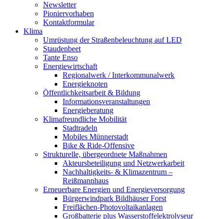
Newsletter
Pioniervorhaben
Kontaktformular
Klima
Umrüstung der Straßenbeleuchtung auf LED
Staudenbeet
Tante Enso
Energiewirtschaft
Regionalwerk / Interkommunalwerk
Energieknoten
Öffentlichkeitsarbeit & Bildung
Informationsveranstaltungen
Energieberatung
Klimafreundliche Mobilität
Stadtradeln
Mobiles Münnerstadt
Bike & Ride-Offensive
Strukturelle, übergeordnete Maßnahmen
Akteursbeteiligung und Netzwerkarbeit
Nachhaltigkeits- & Klimazentrum –
Reißmannhaus
Erneuerbare Energien und Energieversorgung
Bürgerwindpark Bildhäuser Forst
Freiflächen-Photovoltaikanlagen
Großbatterie plus Wasserstoffelektrolyseur