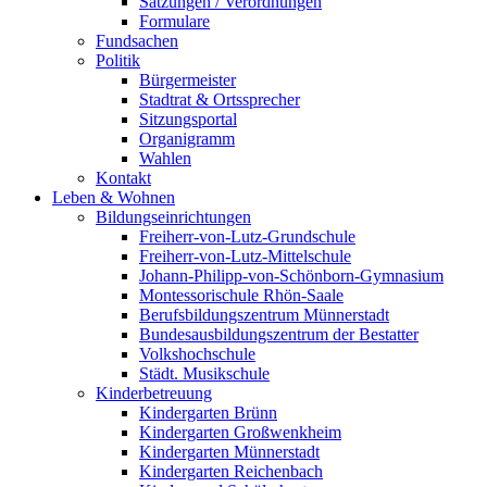
Satzungen / Verordnungen
Formulare
Fundsachen
Politik
Bürgermeister
Stadtrat & Ortssprecher
Sitzungsportal
Organigramm
Wahlen
Kontakt
Leben & Wohnen
Bildungseinrichtungen
Freiherr-von-Lutz-Grundschule
Freiherr-von-Lutz-Mittelschule
Johann-Philipp-von-Schönborn-Gymnasium
Montessorischule Rhön-Saale
Berufsbildungszentrum Münnerstadt
Bundesausbildungszentrum der Bestatter
Volkshochschule
Städt. Musikschule
Kinderbetreuung
Kindergarten Brünn
Kindergarten Großwenkheim
Kindergarten Münnerstadt
Kindergarten Reichenbach