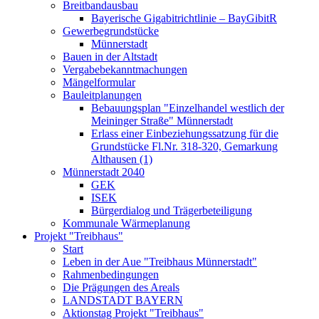
Breitbandausbau
Bayerische Gigabitrichtlinie – BayGibitR
Gewerbegrundstücke
Münnerstadt
Bauen in der Altstadt
Vergabebekanntmachungen
Mängelformular
Bauleitplanungen
Bebauungsplan "Einzelhandel westlich der
Meininger Straße" Münnerstadt
Erlass einer Einbeziehungssatzung für die
Grundstücke Fl.Nr. 318-320, Gemarkung
Althausen (1)
Münnerstadt 2040
GEK
ISEK
Bürgerdialog und Trägerbeteiligung
Kommunale Wärmeplanung
Projekt "Treibhaus"
Start
Leben in der Aue "Treibhaus Münnerstadt"
Rahmenbedingungen
Die Prägungen des Areals
LANDSTADT BAYERN
Aktionstag Projekt "Treibhaus"