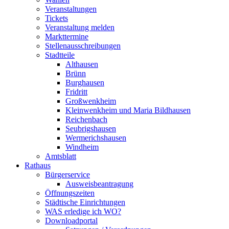
Veranstaltungen
Tickets
Veranstaltung melden
Markttermine
Stellenausschreibungen
Stadtteile
Althausen
Brünn
Burghausen
Fridritt
Großwenkheim
Kleinwenkheim und Maria Bildhausen
Reichenbach
Seubrigshausen
Wermerichshausen
Windheim
Amtsblatt
Rathaus
Bürgerservice
Ausweisbeantragung
Öffnungszeiten
Städtische Einrichtungen
WAS erledige ich WO?
Downloadportal