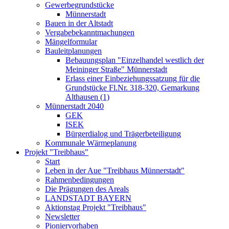
Gewerbegrundstücke
Münnerstadt
Bauen in der Altstadt
Vergabebekanntmachungen
Mängelformular
Bauleitplanungen
Bebauungsplan "Einzelhandel westlich der
Meininger Straße" Münnerstadt
Erlass einer Einbeziehungssatzung für die
Grundstücke Fl.Nr. 318-320, Gemarkung
Althausen (1)
Münnerstadt 2040
GEK
ISEK
Bürgerdialog und Trägerbeteiligung
Kommunale Wärmeplanung
Projekt "Treibhaus"
Start
Leben in der Aue "Treibhaus Münnerstadt"
Rahmenbedingungen
Die Prägungen des Areals
LANDSTADT BAYERN
Aktionstag Projekt "Treibhaus"
Newsletter
Pioniervorhaben