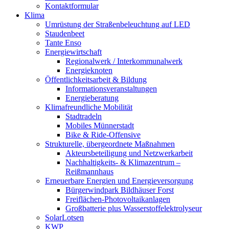
Kontaktformular
Klima
Umrüstung der Straßenbeleuchtung auf LED
Staudenbeet
Tante Enso
Energiewirtschaft
Regionalwerk / Interkommunalwerk
Energieknoten
Öffentlichkeitsarbeit & Bildung
Informationsveranstaltungen
Energieberatung
Klimafreundliche Mobilität
Stadtradeln
Mobiles Münnerstadt
Bike & Ride-Offensive
Strukturelle, übergeordnete Maßnahmen
Akteursbeteiligung und Netzwerkarbeit
Nachhaltigkeits- & Klimazentrum –
Reißmannhaus
Erneuerbare Energien und Energieversorgung
Bürgerwindpark Bildhäuser Forst
Freiflächen-Photovoltaikanlagen
Großbatterie plus Wasserstoffelektrolyseur
SolarLotsen
KWP