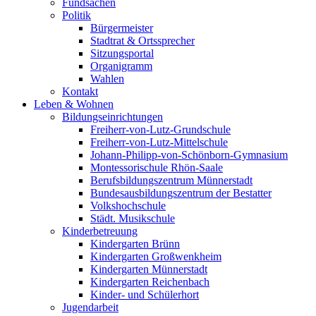
Fundsachen
Politik
Bürgermeister
Stadtrat & Ortssprecher
Sitzungsportal
Organigramm
Wahlen
Kontakt
Leben & Wohnen
Bildungseinrichtungen
Freiherr-von-Lutz-Grundschule
Freiherr-von-Lutz-Mittelschule
Johann-Philipp-von-Schönborn-Gymnasium
Montessorischule Rhön-Saale
Berufsbildungszentrum Münnerstadt
Bundesausbildungszentrum der Bestatter
Volkshochschule
Städt. Musikschule
Kinderbetreuung
Kindergarten Brünn
Kindergarten Großwenkheim
Kindergarten Münnerstadt
Kindergarten Reichenbach
Kinder- und Schülerhort
Jugendarbeit