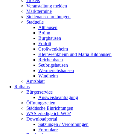
Tickets
Veranstaltung melden
Markttermine
Stellenausschreibungen
Stadtteile
Althausen
Brünn
Burghausen
Fridritt
Großwenkheim
Kleinwenkheim und Maria Bildhausen
Reichenbach
Seubrigshausen
Wermerichshausen
Windheim
Amtsblatt
Rathaus
Bürgerservice
Ausweisbeantragung
Öffnungszeiten
Städtische Einrichtungen
WAS erledige ich WO?
Downloadportal
Satzungen / Verordnungen
Formulare