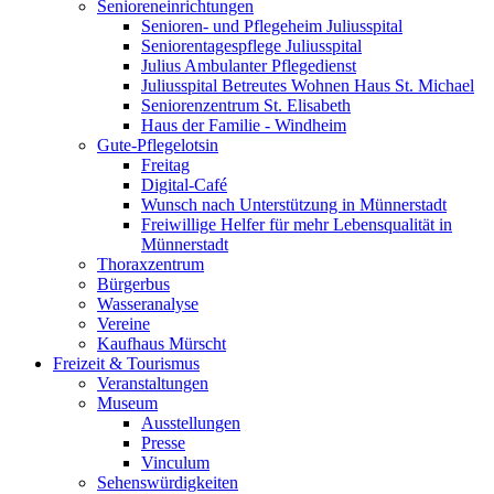
Senioreneinrichtungen
Senioren- und Pflegeheim Juliusspital
Seniorentagespflege Juliusspital
Julius Ambulanter Pflegedienst
Juliusspital Betreutes Wohnen Haus St. Michael
Seniorenzentrum St. Elisabeth
Haus der Familie - Windheim
Gute-Pflegelotsin
Freitag
Digital-Café
Wunsch nach Unterstützung in Münnerstadt
Freiwillige Helfer für mehr Lebensqualität in
Münnerstadt
Thoraxzentrum
Bürgerbus
Wasseranalyse
Vereine
Kaufhaus Mürscht
Freizeit & Tourismus
Veranstaltungen
Museum
Ausstellungen
Presse
Vinculum
Sehenswürdigkeiten