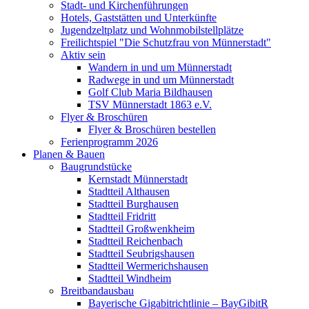
Stadt- und Kirchenführungen
Hotels, Gaststätten und Unterkünfte
Jugendzeltplatz und Wohnmobilstellplätze
Freilichtspiel "Die Schutzfrau von Münnerstadt"
Aktiv sein
Wandern in und um Münnerstadt
Radwege in und um Münnerstadt
Golf Club Maria Bildhausen
TSV Münnerstadt 1863 e.V.
Flyer & Broschüren
Flyer & Broschüren bestellen
Ferienprogramm 2026
Planen & Bauen
Baugrundstücke
Kernstadt Münnerstadt
Stadtteil Althausen
Stadtteil Burghausen
Stadtteil Fridritt
Stadtteil Großwenkheim
Stadtteil Reichenbach
Stadtteil Seubrigshausen
Stadtteil Wermerichshausen
Stadtteil Windheim
Breitbandausbau
Bayerische Gigabitrichtlinie – BayGibitR