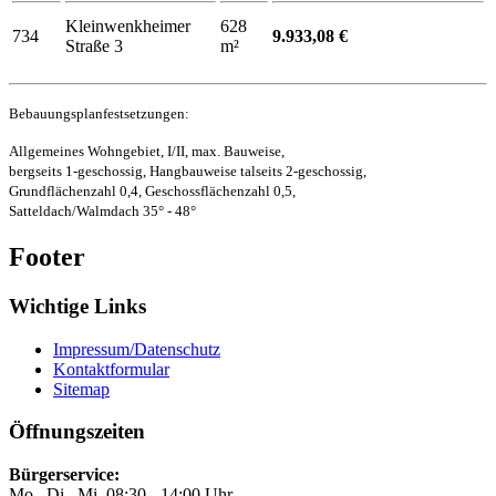
Kleinwenkheimer
628
734
9.933,08 €
Straße 3
m²
Bebauungsplanfestsetzungen:
Allgemeines Wohngebiet, I/II, max. Bauweise,
bergseits 1-geschossig, Hangbauweise talseits 2-geschossig,
Grundflächenzahl 0,4, Geschossflächenzahl 0,5,
Satteldach/Walmdach 35° - 48°
Footer
Wichtige Links
Impressum/Datenschutz
Kontaktformular
Sitemap
Öffnungszeiten
Bürgerservice:
Mo., Di., Mi. 08:30 - 14:00 Uhr