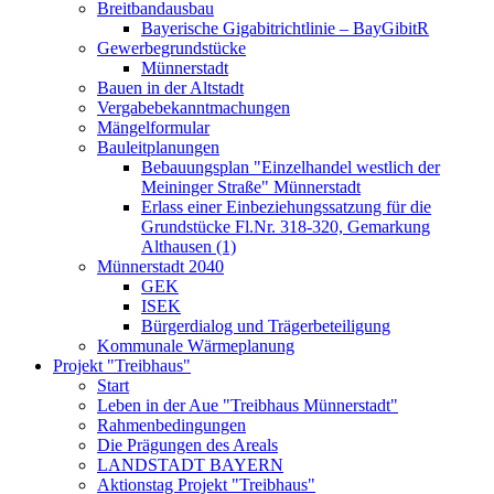
Breitbandausbau
Bayerische Gigabitrichtlinie – BayGibitR
Gewerbegrundstücke
Münnerstadt
Bauen in der Altstadt
Vergabebekanntmachungen
Mängelformular
Bauleitplanungen
Bebauungsplan "Einzelhandel westlich der
Meininger Straße" Münnerstadt
Erlass einer Einbeziehungssatzung für die
Grundstücke Fl.Nr. 318-320, Gemarkung
Althausen (1)
Münnerstadt 2040
GEK
ISEK
Bürgerdialog und Trägerbeteiligung
Kommunale Wärmeplanung
Projekt "Treibhaus"
Start
Leben in der Aue "Treibhaus Münnerstadt"
Rahmenbedingungen
Die Prägungen des Areals
LANDSTADT BAYERN
Aktionstag Projekt "Treibhaus"