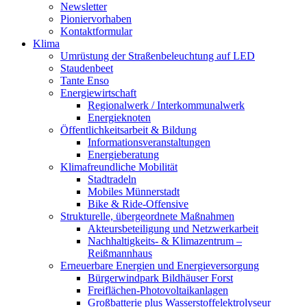
Newsletter
Pioniervorhaben
Kontaktformular
Klima
Umrüstung der Straßenbeleuchtung auf LED
Staudenbeet
Tante Enso
Energiewirtschaft
Regionalwerk / Interkommunalwerk
Energieknoten
Öffentlichkeitsarbeit & Bildung
Informationsveranstaltungen
Energieberatung
Klimafreundliche Mobilität
Stadtradeln
Mobiles Münnerstadt
Bike & Ride-Offensive
Strukturelle, übergeordnete Maßnahmen
Akteursbeteiligung und Netzwerkarbeit
Nachhaltigkeits- & Klimazentrum –
Reißmannhaus
Erneuerbare Energien und Energieversorgung
Bürgerwindpark Bildhäuser Forst
Freiflächen-Photovoltaikanlagen
Großbatterie plus Wasserstoffelektrolyseur