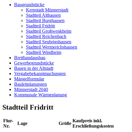
Baugrundstücke
Kernstadt Münnerstadt
Stadtteil Althausen
Stadtteil Burghausen
Stadtteil Fridritt
Stadtteil Großwenkheim
Stadtteil Reichenbach
Stadtteil Seubrigshausen
Stadtteil Wermerichshausen
Stadtteil Windheim
Breitbandausbau
Gewerbegrundstücke
Bauen in der Altstadt
Vergabebekanntmachungen
Mängelformular
Bauleitplanungen
Münnerstadt 2040
Kommunale Wärmeplanung
Stadtteil Fridritt
Flur-
Kaufpreis inkl.
Lage
Größe
Nr.
Erschließungskosten