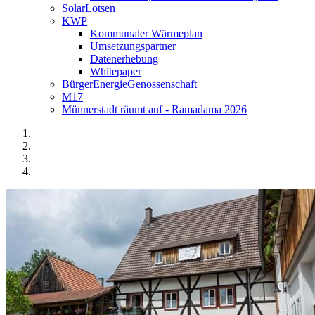
SolarLotsen
KWP
Kommunaler Wärmeplan
Umsetzungspartner
Datenerhebung
Whitepaper
BürgerEnergieGenossenschaft
M17
Münnerstadt räumt auf - Ramadama 2026