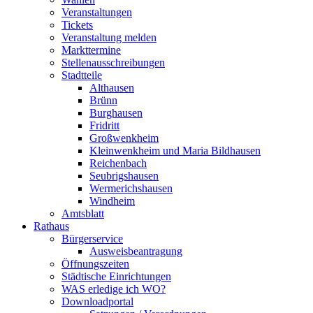
Veranstaltungen
Tickets
Veranstaltung melden
Markttermine
Stellenausschreibungen
Stadtteile
Althausen
Brünn
Burghausen
Fridritt
Großwenkheim
Kleinwenkheim und Maria Bildhausen
Reichenbach
Seubrigshausen
Wermerichshausen
Windheim
Amtsblatt
Rathaus
Bürgerservice
Ausweisbeantragung
Öffnungszeiten
Städtische Einrichtungen
WAS erledige ich WO?
Downloadportal