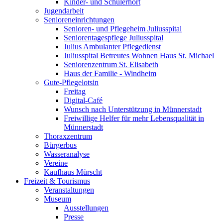
Kinder- und Schülerhort
Jugendarbeit
Senioreneinrichtungen
Senioren- und Pflegeheim Juliusspital
Seniorentagespflege Juliusspital
Julius Ambulanter Pflegedienst
Juliusspital Betreutes Wohnen Haus St. Michael
Seniorenzentrum St. Elisabeth
Haus der Familie - Windheim
Gute-Pflegelotsin
Freitag
Digital-Café
Wunsch nach Unterstützung in Münnerstadt
Freiwillige Helfer für mehr Lebensqualität in
Münnerstadt
Thoraxzentrum
Bürgerbus
Wasseranalyse
Vereine
Kaufhaus Mürscht
Freizeit & Tourismus
Veranstaltungen
Museum
Ausstellungen
Presse