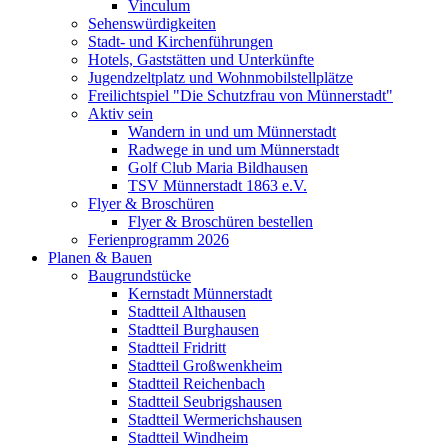
Vinculum
Sehenswürdigkeiten
Stadt- und Kirchenführungen
Hotels, Gaststätten und Unterkünfte
Jugendzeltplatz und Wohnmobilstellplätze
Freilichtspiel "Die Schutzfrau von Münnerstadt"
Aktiv sein
Wandern in und um Münnerstadt
Radwege in und um Münnerstadt
Golf Club Maria Bildhausen
TSV Münnerstadt 1863 e.V.
Flyer & Broschüren
Flyer & Broschüren bestellen
Ferienprogramm 2026
Planen & Bauen
Baugrundstücke
Kernstadt Münnerstadt
Stadtteil Althausen
Stadtteil Burghausen
Stadtteil Fridritt
Stadtteil Großwenkheim
Stadtteil Reichenbach
Stadtteil Seubrigshausen
Stadtteil Wermerichshausen
Stadtteil Windheim