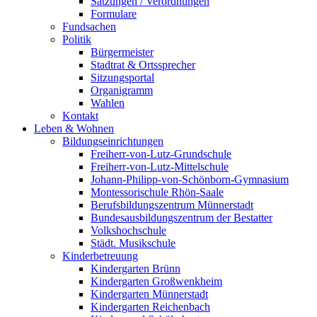
Satzungen / Verordnungen
Formulare
Fundsachen
Politik
Bürgermeister
Stadtrat & Ortssprecher
Sitzungsportal
Organigramm
Wahlen
Kontakt
Leben & Wohnen
Bildungseinrichtungen
Freiherr-von-Lutz-Grundschule
Freiherr-von-Lutz-Mittelschule
Johann-Philipp-von-Schönborn-Gymnasium
Montessorischule Rhön-Saale
Berufsbildungszentrum Münnerstadt
Bundesausbildungszentrum der Bestatter
Volkshochschule
Städt. Musikschule
Kinderbetreuung
Kindergarten Brünn
Kindergarten Großwenkheim
Kindergarten Münnerstadt
Kindergarten Reichenbach