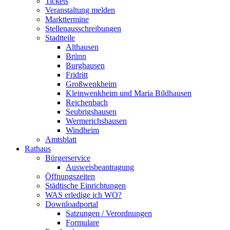
Tickets
Veranstaltung melden
Markttermine
Stellenausschreibungen
Stadtteile
Althausen
Brünn
Burghausen
Fridritt
Großwenkheim
Kleinwenkheim und Maria Bildhausen
Reichenbach
Seubrigshausen
Wermerichshausen
Windheim
Amtsblatt
Rathaus
Bürgerservice
Ausweisbeantragung
Öffnungszeiten
Städtische Einrichtungen
WAS erledige ich WO?
Downloadportal
Satzungen / Verordnungen
Formulare