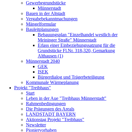
Gewerbegrundstücke
Münnerstadt
Bauen in der Altstadt
Vergabebekanntmachungen
Mängelformular
Bauleitplanungen
Bebauungsplan "Einzelhandel westlich der
Meininger Straße" Münnerstadt
Erlass einer Einbeziehungssatzung für die
Grundstücke Fl.Nr. 318-320, Gemarkung
Althausen (1)
Münnerstadt 2040
GEK
ISEK
Bürgerdialog und Trägerbeteiligung
Kommunale Wärmeplanung
Projekt "Treibhaus"
Start
Leben in der Aue "Treibhaus Münnerstadt"
Rahmenbedingungen
Die Prägungen des Areals
LANDSTADT BAYERN
Aktionstag Projekt "Treibhaus"
Newsletter
Pioniervorhaben