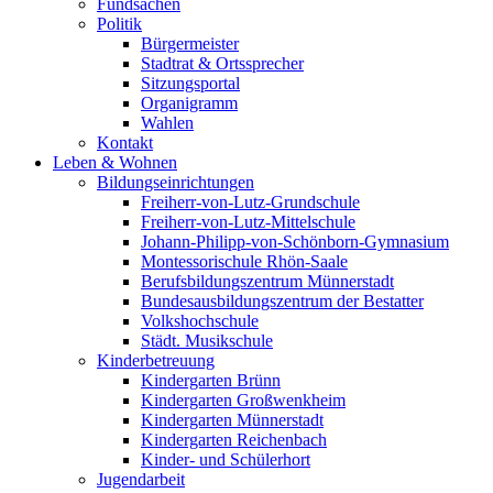
Fundsachen
Politik
Bürgermeister
Stadtrat & Ortssprecher
Sitzungsportal
Organigramm
Wahlen
Kontakt
Leben & Wohnen
Bildungseinrichtungen
Freiherr-von-Lutz-Grundschule
Freiherr-von-Lutz-Mittelschule
Johann-Philipp-von-Schönborn-Gymnasium
Montessorischule Rhön-Saale
Berufsbildungszentrum Münnerstadt
Bundesausbildungszentrum der Bestatter
Volkshochschule
Städt. Musikschule
Kinderbetreuung
Kindergarten Brünn
Kindergarten Großwenkheim
Kindergarten Münnerstadt
Kindergarten Reichenbach
Kinder- und Schülerhort
Jugendarbeit