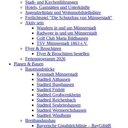
Stadt- und Kirchenführungen
Hotels, Gaststätten und Unterkünfte
Jugendzeltplatz und Wohnmobilstellplätze
Freilichtspiel "Die Schutzfrau von Münnerstadt"
Aktiv sein
Wandern in und um Münnerstadt
Radwege in und um Münnerstadt
Golf Club Maria Bildhausen
TSV Münnerstadt 1863 e.V.
Flyer & Broschüren
Flyer & Broschüren bestellen
Ferienprogramm 2026
Planen & Bauen
Baugrundstücke
Kernstadt Münnerstadt
Stadtteil Althausen
Stadtteil Burghausen
Stadtteil Fridritt
Stadtteil Großwenkheim
Stadtteil Reichenbach
Stadtteil Seubrigshausen
Stadtteil Wermerichshausen
Stadtteil Windheim
Breitbandausbau
Bayerische Gigabitrichtlinie – BayGibitR