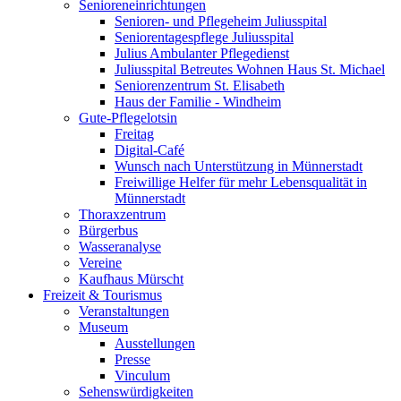
Senioreneinrichtungen
Senioren- und Pflegeheim Juliusspital
Seniorentagespflege Juliusspital
Julius Ambulanter Pflegedienst
Juliusspital Betreutes Wohnen Haus St. Michael
Seniorenzentrum St. Elisabeth
Haus der Familie - Windheim
Gute-Pflegelotsin
Freitag
Digital-Café
Wunsch nach Unterstützung in Münnerstadt
Freiwillige Helfer für mehr Lebensqualität in
Münnerstadt
Thoraxzentrum
Bürgerbus
Wasseranalyse
Vereine
Kaufhaus Mürscht
Freizeit & Tourismus
Veranstaltungen
Museum
Ausstellungen
Presse
Vinculum
Sehenswürdigkeiten