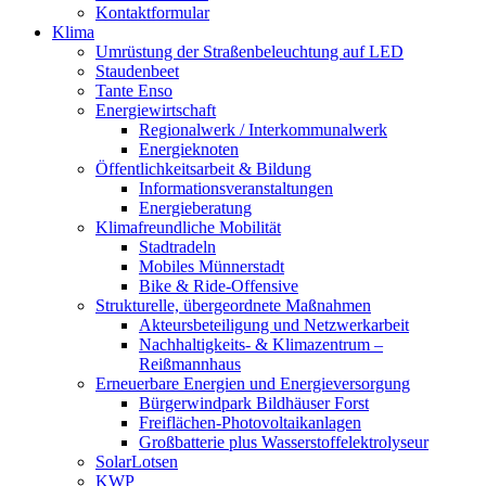
Kontaktformular
Klima
Umrüstung der Straßenbeleuchtung auf LED
Staudenbeet
Tante Enso
Energiewirtschaft
Regionalwerk / Interkommunalwerk
Energieknoten
Öffentlichkeitsarbeit & Bildung
Informationsveranstaltungen
Energieberatung
Klimafreundliche Mobilität
Stadtradeln
Mobiles Münnerstadt
Bike & Ride-Offensive
Strukturelle, übergeordnete Maßnahmen
Akteursbeteiligung und Netzwerkarbeit
Nachhaltigkeits- & Klimazentrum –
Reißmannhaus
Erneuerbare Energien und Energieversorgung
Bürgerwindpark Bildhäuser Forst
Freiflächen-Photovoltaikanlagen
Großbatterie plus Wasserstoffelektrolyseur
SolarLotsen
KWP