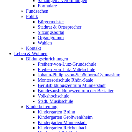
Satzungen / Verordnungen
Formulare
Fundsachen
Politik
Bürgermeister
Stadtrat & Ortssprecher
Sitzungsportal
Organigramm
Wahlen
Kontakt
Leben & Wohnen
Bildungseinrichtungen
Freiherr-von-Lutz-Grundschule
Freiherr-von-Lutz-Mittelschule
Johann-Philipp-von-Schönborn-Gymnasium
Montessorischule Rhön-Saale
Berufsbildungszentrum Münnerstadt
Bundesausbildungszentrum der Bestatter
Volkshochschule
Städt. Musikschule
Kinderbetreuung
Kindergarten Brünn
Kindergarten Großwenkheim
Kindergarten Münnerstadt
Kindergarten Reichenbach