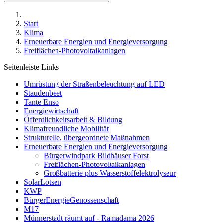
Start
Klima
Erneuerbare Energien und Energieversorgung
Freiflächen-Photovoltaikanlagen
Seitenleiste Links
Umrüstung der Straßenbeleuchtung auf LED
Staudenbeet
Tante Enso
Energiewirtschaft
Öffentlichkeitsarbeit & Bildung
Klimafreundliche Mobilität
Strukturelle, übergeordnete Maßnahmen
Erneuerbare Energien und Energieversorgung
Bürgerwindpark Bildhäuser Forst
Freiflächen-Photovoltaikanlagen
Großbatterie plus Wasserstoffelektrolyseur
SolarLotsen
KWP
BürgerEnergieGenossenschaft
M17
Münnerstadt räumt auf - Ramadama 2026