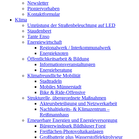
Newsletter
Pioniervorhaben
Kontaktformular
Klima
Umrüstung der Straßenbeleuchtung auf LED
Staudenbeet
Tante Enso
Energiewirtschaft
Regionalwerk / Interkommunalwerk
Energieknoten
Öffentlichkeitsarbeit & Bildung
Informationsveranstaltungen
Energieberatung
Klimafreundliche Mobilität
Stadtradeln
Mobiles Münnerstadt
Bike & Ride-Offensive
Strukturelle, übergeordnete Maßnahmen
Akteursbeteiligung und Netzwerkarbeit
Nachhaltigkeits- & Klimazentrum –
Reißmannhaus
Erneuerbare Energien und Energieversorgung
Bürgerwindpark Bildhäuser Forst
Freiflächen-Photovoltaikanlagen
Großbatterie plus Wasserstoffelektrolyseur