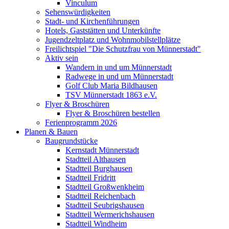
Vinculum
Sehenswürdigkeiten
Stadt- und Kirchenführungen
Hotels, Gaststätten und Unterkünfte
Jugendzeltplatz und Wohnmobilstellplätze
Freilichtspiel "Die Schutzfrau von Münnerstadt"
Aktiv sein
Wandern in und um Münnerstadt
Radwege in und um Münnerstadt
Golf Club Maria Bildhausen
TSV Münnerstadt 1863 e.V.
Flyer & Broschüren
Flyer & Broschüren bestellen
Ferienprogramm 2026
Planen & Bauen
Baugrundstücke
Kernstadt Münnerstadt
Stadtteil Althausen
Stadtteil Burghausen
Stadtteil Fridritt
Stadtteil Großwenkheim
Stadtteil Reichenbach
Stadtteil Seubrigshausen
Stadtteil Wermerichshausen
Stadtteil Windheim