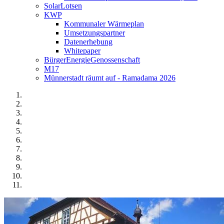
SolarLotsen
KWP
Kommunaler Wärmeplan
Umsetzungspartner
Datenerhebung
Whitepaper
BürgerEnergieGenossenschaft
M17
Münnerstadt räumt auf - Ramadama 2026