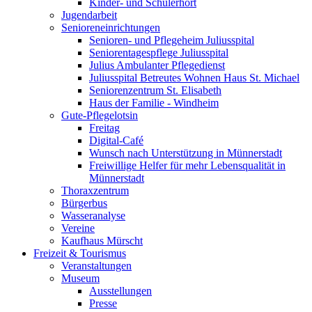
Kinder- und Schülerhort
Jugendarbeit
Senioreneinrichtungen
Senioren- und Pflegeheim Juliusspital
Seniorentagespflege Juliusspital
Julius Ambulanter Pflegedienst
Juliusspital Betreutes Wohnen Haus St. Michael
Seniorenzentrum St. Elisabeth
Haus der Familie - Windheim
Gute-Pflegelotsin
Freitag
Digital-Café
Wunsch nach Unterstützung in Münnerstadt
Freiwillige Helfer für mehr Lebensqualität in
Münnerstadt
Thoraxzentrum
Bürgerbus
Wasseranalyse
Vereine
Kaufhaus Mürscht
Freizeit & Tourismus
Veranstaltungen
Museum
Ausstellungen
Presse