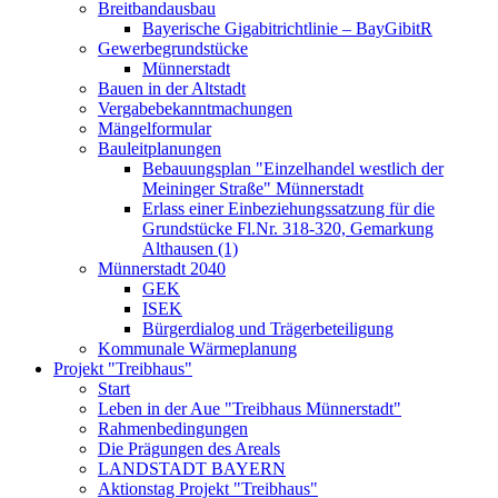
Breitbandausbau
Bayerische Gigabitrichtlinie – BayGibitR
Gewerbegrundstücke
Münnerstadt
Bauen in der Altstadt
Vergabebekanntmachungen
Mängelformular
Bauleitplanungen
Bebauungsplan "Einzelhandel westlich der
Meininger Straße" Münnerstadt
Erlass einer Einbeziehungssatzung für die
Grundstücke Fl.Nr. 318-320, Gemarkung
Althausen (1)
Münnerstadt 2040
GEK
ISEK
Bürgerdialog und Trägerbeteiligung
Kommunale Wärmeplanung
Projekt "Treibhaus"
Start
Leben in der Aue "Treibhaus Münnerstadt"
Rahmenbedingungen
Die Prägungen des Areals
LANDSTADT BAYERN
Aktionstag Projekt "Treibhaus"