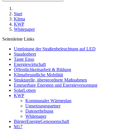
Start
Klima
KWP
Whitepaper
Seitenleiste Links
Umrüstung der Straßenbeleuchtung auf LED
Staudenbeet
Tante Enso
Energiewirtschaft
Öffentlichkeitsarbeit & Bildung
Klimafreundliche Mobilität
Strukturelle, übergeordnete Maßnahmen
Erneuerbare Energien und Energieversorgung
SolarLotsen
KWP
Kommunaler Wärmeplan
Umsetzungspartner
Datenerhebung
Whitepaper
BürgerEnergieGenossenschaft
M17