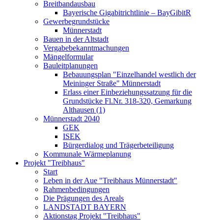
Breitbandausbau
Bayerische Gigabitrichtlinie – BayGibitR
Gewerbegrundstücke
Münnerstadt
Bauen in der Altstadt
Vergabebekanntmachungen
Mängelformular
Bauleitplanungen
Bebauungsplan "Einzelhandel westlich der
Meininger Straße" Münnerstadt
Erlass einer Einbeziehungssatzung für die
Grundstücke Fl.Nr. 318-320, Gemarkung
Althausen (1)
Münnerstadt 2040
GEK
ISEK
Bürgerdialog und Trägerbeteiligung
Kommunale Wärmeplanung
Projekt "Treibhaus"
Start
Leben in der Aue "Treibhaus Münnerstadt"
Rahmenbedingungen
Die Prägungen des Areals
LANDSTADT BAYERN
Aktionstag Projekt "Treibhaus"