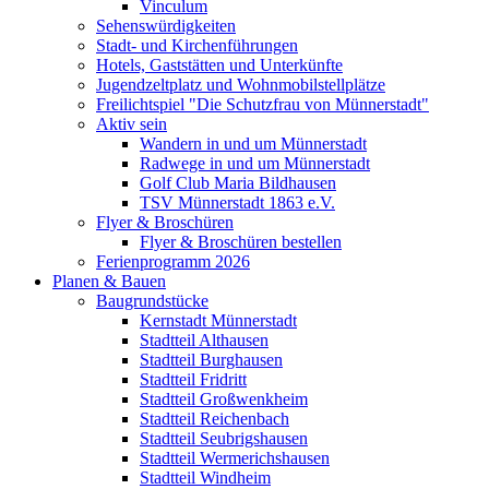
Vinculum
Sehenswürdigkeiten
Stadt- und Kirchenführungen
Hotels, Gaststätten und Unterkünfte
Jugendzeltplatz und Wohnmobilstellplätze
Freilichtspiel "Die Schutzfrau von Münnerstadt"
Aktiv sein
Wandern in und um Münnerstadt
Radwege in und um Münnerstadt
Golf Club Maria Bildhausen
TSV Münnerstadt 1863 e.V.
Flyer & Broschüren
Flyer & Broschüren bestellen
Ferienprogramm 2026
Planen & Bauen
Baugrundstücke
Kernstadt Münnerstadt
Stadtteil Althausen
Stadtteil Burghausen
Stadtteil Fridritt
Stadtteil Großwenkheim
Stadtteil Reichenbach
Stadtteil Seubrigshausen
Stadtteil Wermerichshausen
Stadtteil Windheim