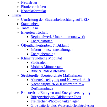
Newsletter
Pioniervorhaben
Kontaktformular
Klima
Umrüstung der Straßenbeleuchtung auf LED
Staudenbeet
Tante Enso
Energiewirtschaft
Regionalwerk / Interkommunalwerk
Energieknoten
Öffentlichkeitsarbeit & Bildung
Informationsveranstaltungen
Energieberatung
Klimafreundliche Mobilität
Stadtradeln
Mobiles Münnerstadt
Bike & Ride-Offensive
Strukturelle, übergeordnete Maßnahmen
Akteursbeteiligung und Netzwerkarbeit
Nachhaltigkeits- & Klimazentrum –
Reißmannhaus
Erneuerbare Energien und Energieversorgung
Bürgerwindpark Bildhäuser Forst
Freiflächen-Photovoltaikanlagen
Großbatterie plus Wasserstoffelektrolyseur