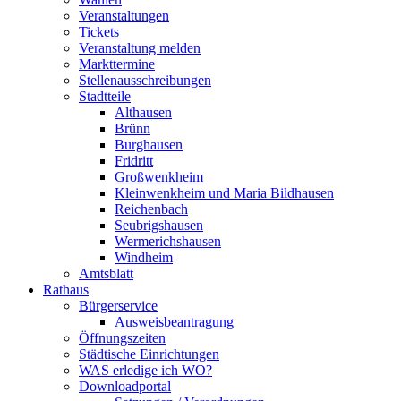
Veranstaltungen
Tickets
Veranstaltung melden
Markttermine
Stellenausschreibungen
Stadtteile
Althausen
Brünn
Burghausen
Fridritt
Großwenkheim
Kleinwenkheim und Maria Bildhausen
Reichenbach
Seubrigshausen
Wermerichshausen
Windheim
Amtsblatt
Rathaus
Bürgerservice
Ausweisbeantragung
Öffnungszeiten
Städtische Einrichtungen
WAS erledige ich WO?
Downloadportal