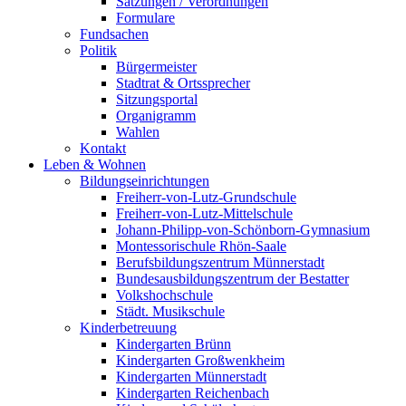
Satzungen / Verordnungen
Formulare
Fundsachen
Politik
Bürgermeister
Stadtrat & Ortssprecher
Sitzungsportal
Organigramm
Wahlen
Kontakt
Leben & Wohnen
Bildungseinrichtungen
Freiherr-von-Lutz-Grundschule
Freiherr-von-Lutz-Mittelschule
Johann-Philipp-von-Schönborn-Gymnasium
Montessorischule Rhön-Saale
Berufsbildungszentrum Münnerstadt
Bundesausbildungszentrum der Bestatter
Volkshochschule
Städt. Musikschule
Kinderbetreuung
Kindergarten Brünn
Kindergarten Großwenkheim
Kindergarten Münnerstadt
Kindergarten Reichenbach