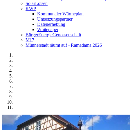
SolarLotsen
KWP
Kommunaler Wärmeplan
Umsetzungspartner
Datenerhebung
Whitepaper
BürgerEnergieGenossenschaft
M17
Münnerstadt räumt auf - Ramadama 2026