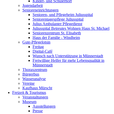
Kinder- und Schülerhort
Jugendarbeit
Senioreneinrichtungen
Senioren- und Pflegeheim Juliusspital
Seniorentagespflege Juliusspital
Julius Ambulanter Pflegedienst
Juliusspital Betreutes Wohnen Haus St. Michael
Seniorenzentrum St. Elisabeth
Haus der Familie - Windheim
Gute-Pflegelotsin
Freitag
Digital-Café
Wunsch nach Unterstützung in Münnerstadt
Freiwillige Helfer für mehr Lebensqualität in
Münnerstadt
Thoraxzentrum
Bürgerbus
Wasseranalyse
Vereine
Kaufhaus Mürscht
Freizeit & Tourismus
Veranstaltungen
Museum
Ausstellungen
Presse