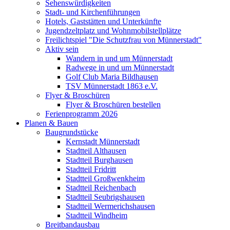
Sehenswürdigkeiten
Stadt- und Kirchenführungen
Hotels, Gaststätten und Unterkünfte
Jugendzeltplatz und Wohnmobilstellplätze
Freilichtspiel "Die Schutzfrau von Münnerstadt"
Aktiv sein
Wandern in und um Münnerstadt
Radwege in und um Münnerstadt
Golf Club Maria Bildhausen
TSV Münnerstadt 1863 e.V.
Flyer & Broschüren
Flyer & Broschüren bestellen
Ferienprogramm 2026
Planen & Bauen
Baugrundstücke
Kernstadt Münnerstadt
Stadtteil Althausen
Stadtteil Burghausen
Stadtteil Fridritt
Stadtteil Großwenkheim
Stadtteil Reichenbach
Stadtteil Seubrigshausen
Stadtteil Wermerichshausen
Stadtteil Windheim
Breitbandausbau