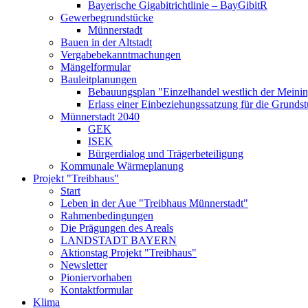
Bayerische Gigabitrichtlinie – BayGibitR
Gewerbegrundstücke
Münnerstadt
Bauen in der Altstadt
Vergabebekanntmachungen
Mängelformular
Bauleitplanungen
Bebauungsplan "Einzelhandel westlich der Meinin
Erlass einer Einbeziehungssatzung für die Grunds
Münnerstadt 2040
GEK
ISEK
Bürgerdialog und Trägerbeteiligung
Kommunale Wärmeplanung
Projekt "Treibhaus"
Start
Leben in der Aue "Treibhaus Münnerstadt"
Rahmenbedingungen
Die Prägungen des Areals
LANDSTADT BAYERN
Aktionstag Projekt "Treibhaus"
Newsletter
Pioniervorhaben
Kontaktformular
Klima