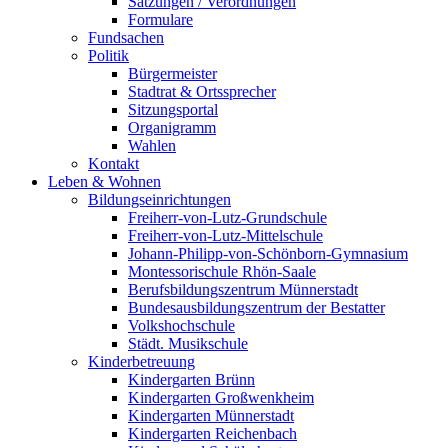
Satzungen / Verordnungen
Formulare
Fundsachen
Politik
Bürgermeister
Stadtrat & Ortssprecher
Sitzungsportal
Organigramm
Wahlen
Kontakt
Leben & Wohnen
Bildungseinrichtungen
Freiherr-von-Lutz-Grundschule
Freiherr-von-Lutz-Mittelschule
Johann-Philipp-von-Schönborn-Gymnasium
Montessorischule Rhön-Saale
Berufsbildungszentrum Münnerstadt
Bundesausbildungszentrum der Bestatter
Volkshochschule
Städt. Musikschule
Kinderbetreuung
Kindergarten Brünn
Kindergarten Großwenkheim
Kindergarten Münnerstadt
Kindergarten Reichenbach