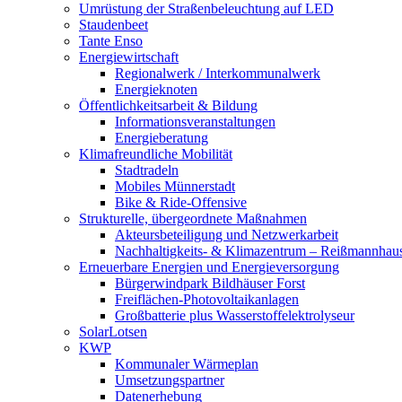
Umrüstung der Straßenbeleuchtung auf LED
Staudenbeet
Tante Enso
Energiewirtschaft
Regionalwerk / Interkommunalwerk
Energieknoten
Öffentlichkeitsarbeit & Bildung
Informationsveranstaltungen
Energieberatung
Klimafreundliche Mobilität
Stadtradeln
Mobiles Münnerstadt
Bike & Ride-Offensive
Strukturelle, übergeordnete Maßnahmen
Akteursbeteiligung und Netzwerkarbeit
Nachhaltigkeits- & Klimazentrum – Reißmannhau
Erneuerbare Energien und Energieversorgung
Bürgerwindpark Bildhäuser Forst
Freiflächen-Photovoltaikanlagen
Großbatterie plus Wasserstoffelektrolyseur
SolarLotsen
KWP
Kommunaler Wärmeplan
Umsetzungspartner
Datenerhebung