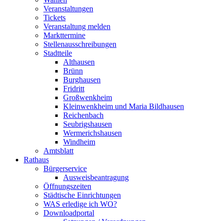
Veranstaltungen
Tickets
Veranstaltung melden
Markttermine
Stellenausschreibungen
Stadtteile
Althausen
Brünn
Burghausen
Fridritt
Großwenkheim
Kleinwenkheim und Maria Bildhausen
Reichenbach
Seubrigshausen
Wermerichshausen
Windheim
Amtsblatt
Rathaus
Bürgerservice
Ausweisbeantragung
Öffnungszeiten
Städtische Einrichtungen
WAS erledige ich WO?
Downloadportal