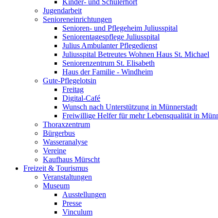
Kinder- und Schülerhort
Jugendarbeit
Senioreneinrichtungen
Senioren- und Pflegeheim Juliusspital
Seniorentagespflege Juliusspital
Julius Ambulanter Pflegedienst
Juliusspital Betreutes Wohnen Haus St. Michael
Seniorenzentrum St. Elisabeth
Haus der Familie - Windheim
Gute-Pflegelotsin
Freitag
Digital-Café
Wunsch nach Unterstützung in Münnerstadt
Freiwillige Helfer für mehr Lebensqualität in Mün
Thoraxzentrum
Bürgerbus
Wasseranalyse
Vereine
Kaufhaus Mürscht
Freizeit & Tourismus
Veranstaltungen
Museum
Ausstellungen
Presse
Vinculum