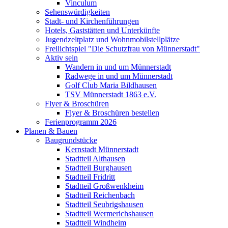
Vinculum
Sehenswürdigkeiten
Stadt- und Kirchenführungen
Hotels, Gaststätten und Unterkünfte
Jugendzeltplatz und Wohnmobilstellplätze
Freilichtspiel "Die Schutzfrau von Münnerstadt"
Aktiv sein
Wandern in und um Münnerstadt
Radwege in und um Münnerstadt
Golf Club Maria Bildhausen
TSV Münnerstadt 1863 e.V.
Flyer & Broschüren
Flyer & Broschüren bestellen
Ferienprogramm 2026
Planen & Bauen
Baugrundstücke
Kernstadt Münnerstadt
Stadtteil Althausen
Stadtteil Burghausen
Stadtteil Fridritt
Stadtteil Großwenkheim
Stadtteil Reichenbach
Stadtteil Seubrigshausen
Stadtteil Wermerichshausen
Stadtteil Windheim