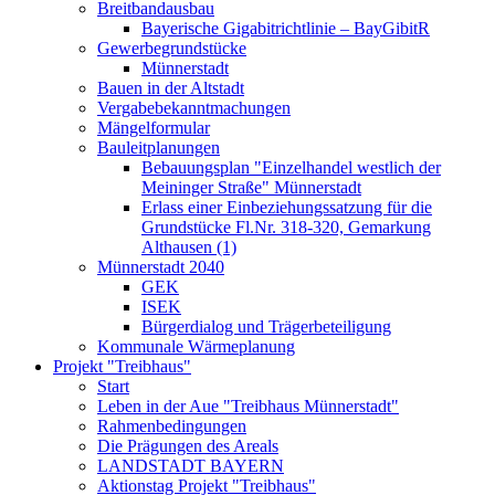
Breitbandausbau
Bayerische Gigabitrichtlinie – BayGibitR
Gewerbegrundstücke
Münnerstadt
Bauen in der Altstadt
Vergabebekanntmachungen
Mängelformular
Bauleitplanungen
Bebauungsplan "Einzelhandel westlich der
Meininger Straße" Münnerstadt
Erlass einer Einbeziehungssatzung für die
Grundstücke Fl.Nr. 318-320, Gemarkung
Althausen (1)
Münnerstadt 2040
GEK
ISEK
Bürgerdialog und Trägerbeteiligung
Kommunale Wärmeplanung
Projekt "Treibhaus"
Start
Leben in der Aue "Treibhaus Münnerstadt"
Rahmenbedingungen
Die Prägungen des Areals
LANDSTADT BAYERN
Aktionstag Projekt "Treibhaus"