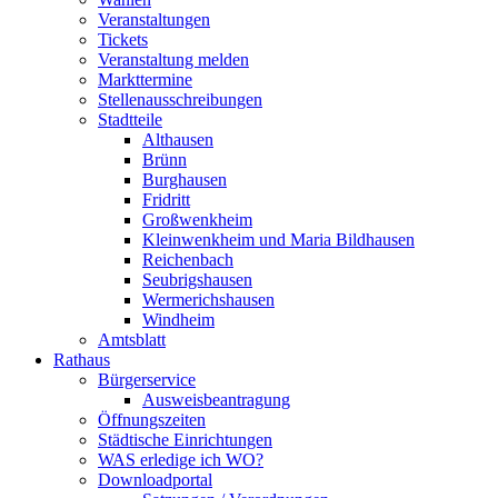
Veranstaltungen
Tickets
Veranstaltung melden
Markttermine
Stellenausschreibungen
Stadtteile
Althausen
Brünn
Burghausen
Fridritt
Großwenkheim
Kleinwenkheim und Maria Bildhausen
Reichenbach
Seubrigshausen
Wermerichshausen
Windheim
Amtsblatt
Rathaus
Bürgerservice
Ausweisbeantragung
Öffnungszeiten
Städtische Einrichtungen
WAS erledige ich WO?
Downloadportal