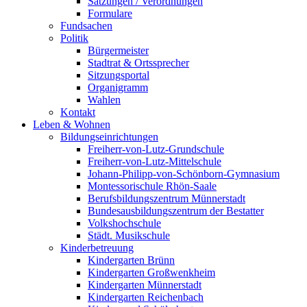
Satzungen / Verordnungen
Formulare
Fundsachen
Politik
Bürgermeister
Stadtrat & Ortssprecher
Sitzungsportal
Organigramm
Wahlen
Kontakt
Leben & Wohnen
Bildungseinrichtungen
Freiherr-von-Lutz-Grundschule
Freiherr-von-Lutz-Mittelschule
Johann-Philipp-von-Schönborn-Gymnasium
Montessorischule Rhön-Saale
Berufsbildungszentrum Münnerstadt
Bundesausbildungszentrum der Bestatter
Volkshochschule
Städt. Musikschule
Kinderbetreuung
Kindergarten Brünn
Kindergarten Großwenkheim
Kindergarten Münnerstadt
Kindergarten Reichenbach