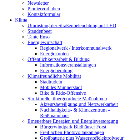
Newsletter
Pioniervorhaben
Kontaktformular
Klima
Umrüstung der Straßenbeleuchtung auf LED
Staudenbeet
Tante Enso
Energiewirtschaft
Regionalwerk / Interkommunalwerk
Energieknoten
Öffentlichkeitsarbeit & Bildung
Informationsveranstaltungen
Energieberatung
Klimafreundliche Mobilität
Stadtradeln
Mobiles Münnerstadt
Bike & Ride-Offensive
Strukturelle, übergeordnete Maßnahmen
Akteursbeteiligung und Netzwerkarbeit
Nachhaltigkeits- & Klimazentrum –
Reißmannhaus
Erneuerbare Energien und Energieversorgung
Bürgerwindpark Bildhäuser Forst
Freiflächen-Photovoltaikanlagen
Großbatterie plus Wasserstoffelektrolyseur