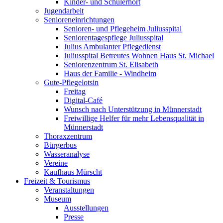
Kinder- und Schülerhort
Jugendarbeit
Senioreneinrichtungen
Senioren- und Pflegeheim Juliusspital
Seniorentagespflege Juliusspital
Julius Ambulanter Pflegedienst
Juliusspital Betreutes Wohnen Haus St. Michael
Seniorenzentrum St. Elisabeth
Haus der Familie - Windheim
Gute-Pflegelotsin
Freitag
Digital-Café
Wunsch nach Unterstützung in Münnerstadt
Freiwillige Helfer für mehr Lebensqualität in
Münnerstadt
Thoraxzentrum
Bürgerbus
Wasseranalyse
Vereine
Kaufhaus Mürscht
Freizeit & Tourismus
Veranstaltungen
Museum
Ausstellungen
Presse