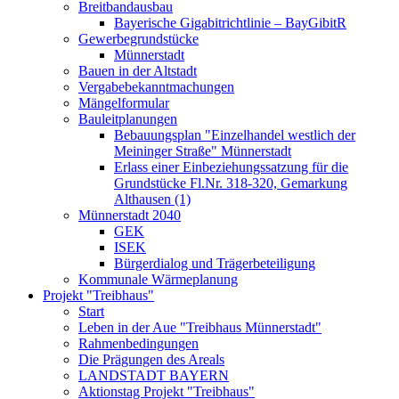
Breitbandausbau
Bayerische Gigabitrichtlinie – BayGibitR
Gewerbegrundstücke
Münnerstadt
Bauen in der Altstadt
Vergabebekanntmachungen
Mängelformular
Bauleitplanungen
Bebauungsplan "Einzelhandel westlich der
Meininger Straße" Münnerstadt
Erlass einer Einbeziehungssatzung für die
Grundstücke Fl.Nr. 318-320, Gemarkung
Althausen (1)
Münnerstadt 2040
GEK
ISEK
Bürgerdialog und Trägerbeteiligung
Kommunale Wärmeplanung
Projekt "Treibhaus"
Start
Leben in der Aue "Treibhaus Münnerstadt"
Rahmenbedingungen
Die Prägungen des Areals
LANDSTADT BAYERN
Aktionstag Projekt "Treibhaus"