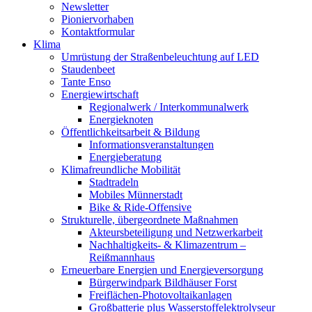
Newsletter
Pioniervorhaben
Kontaktformular
Klima
Umrüstung der Straßenbeleuchtung auf LED
Staudenbeet
Tante Enso
Energiewirtschaft
Regionalwerk / Interkommunalwerk
Energieknoten
Öffentlichkeitsarbeit & Bildung
Informationsveranstaltungen
Energieberatung
Klimafreundliche Mobilität
Stadtradeln
Mobiles Münnerstadt
Bike & Ride-Offensive
Strukturelle, übergeordnete Maßnahmen
Akteursbeteiligung und Netzwerkarbeit
Nachhaltigkeits- & Klimazentrum –
Reißmannhaus
Erneuerbare Energien und Energieversorgung
Bürgerwindpark Bildhäuser Forst
Freiflächen-Photovoltaikanlagen
Großbatterie plus Wasserstoffelektrolyseur