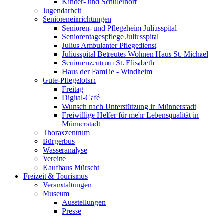
Kinder- und Schülerhort
Jugendarbeit
Senioreneinrichtungen
Senioren- und Pflegeheim Juliusspital
Seniorentagespflege Juliusspital
Julius Ambulanter Pflegedienst
Juliusspital Betreutes Wohnen Haus St. Michael
Seniorenzentrum St. Elisabeth
Haus der Familie - Windheim
Gute-Pflegelotsin
Freitag
Digital-Café
Wunsch nach Unterstützung in Münnerstadt
Freiwillige Helfer für mehr Lebensqualität in
Münnerstadt
Thoraxzentrum
Bürgerbus
Wasseranalyse
Vereine
Kaufhaus Mürscht
Freizeit & Tourismus
Veranstaltungen
Museum
Ausstellungen
Presse