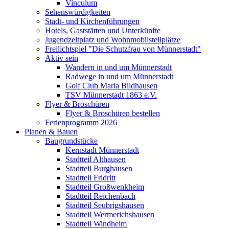
Vinculum
Sehenswürdigkeiten
Stadt- und Kirchenführungen
Hotels, Gaststätten und Unterkünfte
Jugendzeltplatz und Wohnmobilstellplätze
Freilichtspiel "Die Schutzfrau von Münnerstadt"
Aktiv sein
Wandern in und um Münnerstadt
Radwege in und um Münnerstadt
Golf Club Maria Bildhausen
TSV Münnerstadt 1863 e.V.
Flyer & Broschüren
Flyer & Broschüren bestellen
Ferienprogramm 2026
Planen & Bauen
Baugrundstücke
Kernstadt Münnerstadt
Stadtteil Althausen
Stadtteil Burghausen
Stadtteil Fridritt
Stadtteil Großwenkheim
Stadtteil Reichenbach
Stadtteil Seubrigshausen
Stadtteil Wermerichshausen
Stadtteil Windheim