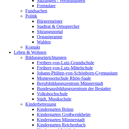
Satzungen / Verordnungen
Formulare
Fundsachen
Politik
Bürgermeister
Stadtrat & Ortssprecher
Sitzungsportal
Organigramm
Wahlen
Kontakt
Leben & Wohnen
Bildungseinrichtungen
Freiherr-von-Lutz-Grundschule
Freiherr-von-Lutz-Mittelschule
Johann-Philipp-von-Schönborn-Gymnasium
Montessorischule Rhön-Saale
Berufsbildungszentrum Münnerstadt
Bundesausbildungszentrum der Bestatter
Volkshochschule
Städt. Musikschule
Kinderbetreuung
Kindergarten Brünn
Kindergarten Großwenkheim
Kindergarten Münnerstadt
Kindergarten Reichenbach