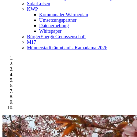
SolarLotsen
KWP
Kommunaler Wärmeplan
Umsetzungspartner
Datenerhebung
Whitepaper
BürgerEnergieGenossenschaft
M17
Münnerstadt räumt auf - Ramadama 2026