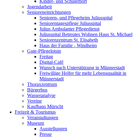
Kinder- und Schülerhort
Jugendarbeit
Senioreneinrichtungen
Senioren- und Pflegeheim Juliusspital
Seniorentagespflege Juliusspital
Julius Ambulanter Pflegedienst
Juliusspital Betreutes Wohnen Haus St. Michael
Seniorenzentrum St. Elisabeth
Haus der Familie - Windheim
Gute-Pflegelotsin
Freitag
Digital-Café
Wunsch nach Unterstützung in Münnerstadt
Freiwillige Helfer für mehr Lebensqualität in
Münnerstadt
Thoraxzentrum
Bürgerbus
Wasseranalyse
Vereine
Kaufhaus Mürscht
Freizeit & Tourismus
Veranstaltungen
Museum
Ausstellungen
Presse