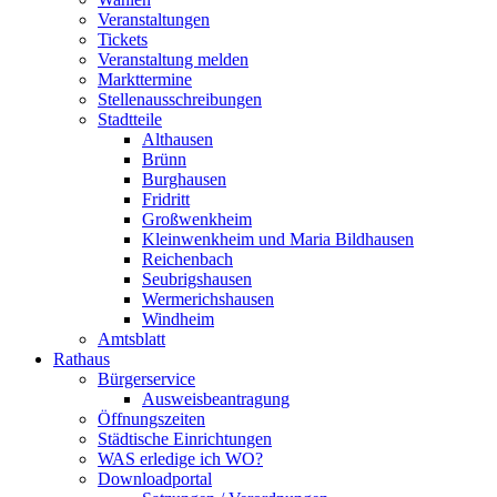
Veranstaltungen
Tickets
Veranstaltung melden
Markttermine
Stellenausschreibungen
Stadtteile
Althausen
Brünn
Burghausen
Fridritt
Großwenkheim
Kleinwenkheim und Maria Bildhausen
Reichenbach
Seubrigshausen
Wermerichshausen
Windheim
Amtsblatt
Rathaus
Bürgerservice
Ausweisbeantragung
Öffnungszeiten
Städtische Einrichtungen
WAS erledige ich WO?
Downloadportal