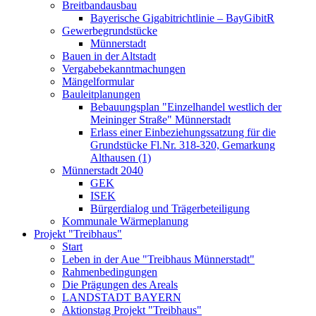
Breitbandausbau
Bayerische Gigabitrichtlinie – BayGibitR
Gewerbegrundstücke
Münnerstadt
Bauen in der Altstadt
Vergabebekanntmachungen
Mängelformular
Bauleitplanungen
Bebauungsplan "Einzelhandel westlich der
Meininger Straße" Münnerstadt
Erlass einer Einbeziehungssatzung für die
Grundstücke Fl.Nr. 318-320, Gemarkung
Althausen (1)
Münnerstadt 2040
GEK
ISEK
Bürgerdialog und Trägerbeteiligung
Kommunale Wärmeplanung
Projekt "Treibhaus"
Start
Leben in der Aue "Treibhaus Münnerstadt"
Rahmenbedingungen
Die Prägungen des Areals
LANDSTADT BAYERN
Aktionstag Projekt "Treibhaus"