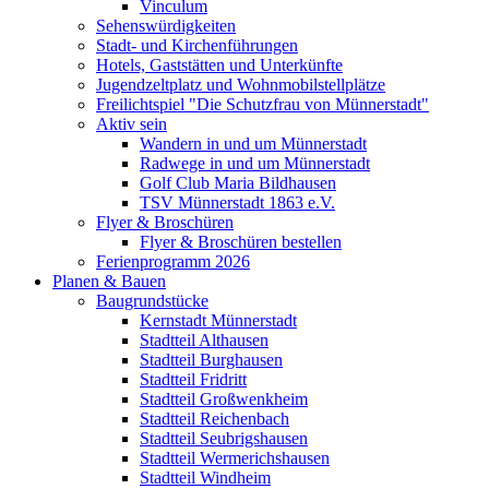
Vinculum
Sehenswürdigkeiten
Stadt- und Kirchenführungen
Hotels, Gaststätten und Unterkünfte
Jugendzeltplatz und Wohnmobilstellplätze
Freilichtspiel "Die Schutzfrau von Münnerstadt"
Aktiv sein
Wandern in und um Münnerstadt
Radwege in und um Münnerstadt
Golf Club Maria Bildhausen
TSV Münnerstadt 1863 e.V.
Flyer & Broschüren
Flyer & Broschüren bestellen
Ferienprogramm 2026
Planen & Bauen
Baugrundstücke
Kernstadt Münnerstadt
Stadtteil Althausen
Stadtteil Burghausen
Stadtteil Fridritt
Stadtteil Großwenkheim
Stadtteil Reichenbach
Stadtteil Seubrigshausen
Stadtteil Wermerichshausen
Stadtteil Windheim