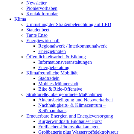
Newsletter
Pioniervorhaben
Kontaktformular
Klima
Umrüstung der Straßenbeleuchtung auf LED
Staudenbeet
Tante Enso
Energiewirtschaft
Regionalwerk / Interkommunalwerk
Energieknoten
Öffentlichkeitsarbeit & Bildung
Informationsveranstaltungen
Energieberatung
Klimafreundliche Mobilität
Stadtradeln
Mobiles Münnerstadt
Bike & Ride-Offensive
Strukturelle, übergeordnete Maßnahmen
Akteursbeteiligung und Netzwerkarbeit
Nachhaltigkeits- & Klimazentrum –
Reißmannhaus
Erneuerbare Energien und Energieversorgung
Bürgerwindpark Bildhäuser Forst
Freiflächen-Photovoltaikanlagen
Großbatterie plus Wasserstoffelektrolyseur