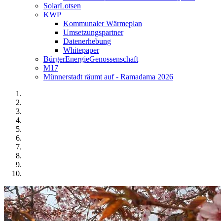
SolarLotsen
KWP
Kommunaler Wärmeplan
Umsetzungspartner
Datenerhebung
Whitepaper
BürgerEnergieGenossenschaft
M17
Münnerstadt räumt auf - Ramadama 2026