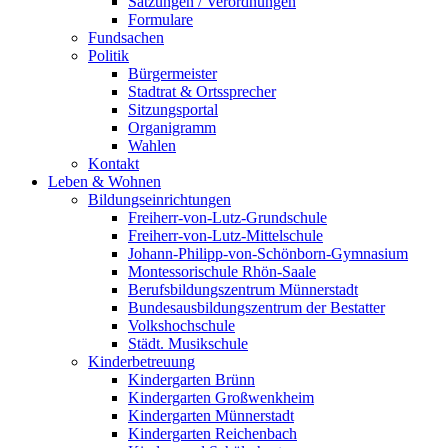
Satzungen / Verordnungen
Formulare
Fundsachen
Politik
Bürgermeister
Stadtrat & Ortssprecher
Sitzungsportal
Organigramm
Wahlen
Kontakt
Leben & Wohnen
Bildungseinrichtungen
Freiherr-von-Lutz-Grundschule
Freiherr-von-Lutz-Mittelschule
Johann-Philipp-von-Schönborn-Gymnasium
Montessorischule Rhön-Saale
Berufsbildungszentrum Münnerstadt
Bundesausbildungszentrum der Bestatter
Volkshochschule
Städt. Musikschule
Kinderbetreuung
Kindergarten Brünn
Kindergarten Großwenkheim
Kindergarten Münnerstadt
Kindergarten Reichenbach