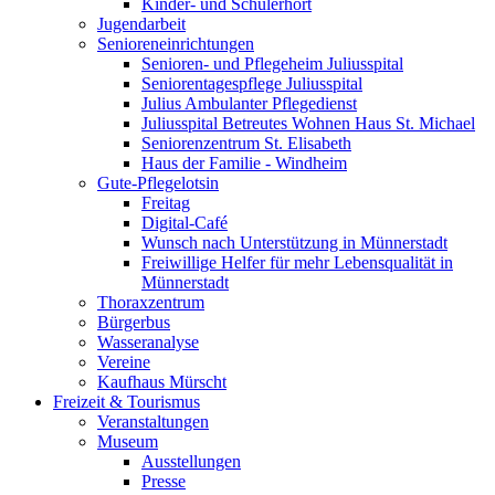
Kinder- und Schülerhort
Jugendarbeit
Senioreneinrichtungen
Senioren- und Pflegeheim Juliusspital
Seniorentagespflege Juliusspital
Julius Ambulanter Pflegedienst
Juliusspital Betreutes Wohnen Haus St. Michael
Seniorenzentrum St. Elisabeth
Haus der Familie - Windheim
Gute-Pflegelotsin
Freitag
Digital-Café
Wunsch nach Unterstützung in Münnerstadt
Freiwillige Helfer für mehr Lebensqualität in
Münnerstadt
Thoraxzentrum
Bürgerbus
Wasseranalyse
Vereine
Kaufhaus Mürscht
Freizeit & Tourismus
Veranstaltungen
Museum
Ausstellungen
Presse