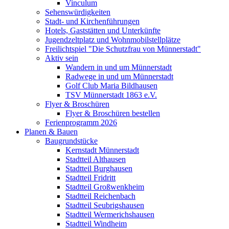
Vinculum
Sehenswürdigkeiten
Stadt- und Kirchenführungen
Hotels, Gaststätten und Unterkünfte
Jugendzeltplatz und Wohnmobilstellplätze
Freilichtspiel "Die Schutzfrau von Münnerstadt"
Aktiv sein
Wandern in und um Münnerstadt
Radwege in und um Münnerstadt
Golf Club Maria Bildhausen
TSV Münnerstadt 1863 e.V.
Flyer & Broschüren
Flyer & Broschüren bestellen
Ferienprogramm 2026
Planen & Bauen
Baugrundstücke
Kernstadt Münnerstadt
Stadtteil Althausen
Stadtteil Burghausen
Stadtteil Fridritt
Stadtteil Großwenkheim
Stadtteil Reichenbach
Stadtteil Seubrigshausen
Stadtteil Wermerichshausen
Stadtteil Windheim