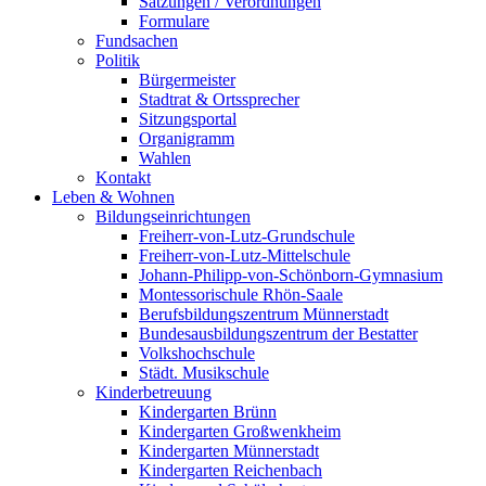
Satzungen / Verordnungen
Formulare
Fundsachen
Politik
Bürgermeister
Stadtrat & Ortssprecher
Sitzungsportal
Organigramm
Wahlen
Kontakt
Leben & Wohnen
Bildungseinrichtungen
Freiherr-von-Lutz-Grundschule
Freiherr-von-Lutz-Mittelschule
Johann-Philipp-von-Schönborn-Gymnasium
Montessorischule Rhön-Saale
Berufsbildungszentrum Münnerstadt
Bundesausbildungszentrum der Bestatter
Volkshochschule
Städt. Musikschule
Kinderbetreuung
Kindergarten Brünn
Kindergarten Großwenkheim
Kindergarten Münnerstadt
Kindergarten Reichenbach