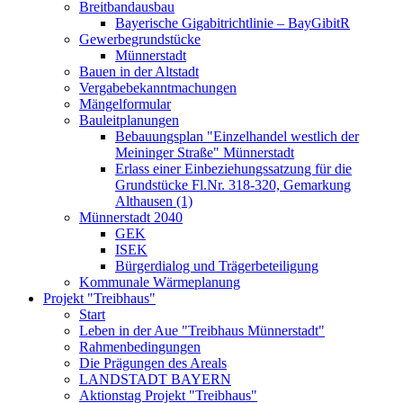
Breitbandausbau
Bayerische Gigabitrichtlinie – BayGibitR
Gewerbegrundstücke
Münnerstadt
Bauen in der Altstadt
Vergabebekanntmachungen
Mängelformular
Bauleitplanungen
Bebauungsplan "Einzelhandel westlich der
Meininger Straße" Münnerstadt
Erlass einer Einbeziehungssatzung für die
Grundstücke Fl.Nr. 318-320, Gemarkung
Althausen (1)
Münnerstadt 2040
GEK
ISEK
Bürgerdialog und Trägerbeteiligung
Kommunale Wärmeplanung
Projekt "Treibhaus"
Start
Leben in der Aue "Treibhaus Münnerstadt"
Rahmenbedingungen
Die Prägungen des Areals
LANDSTADT BAYERN
Aktionstag Projekt "Treibhaus"