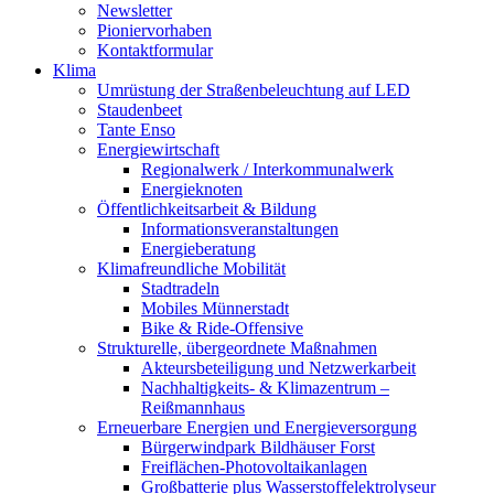
Newsletter
Pioniervorhaben
Kontaktformular
Klima
Umrüstung der Straßenbeleuchtung auf LED
Staudenbeet
Tante Enso
Energiewirtschaft
Regionalwerk / Interkommunalwerk
Energieknoten
Öffentlichkeitsarbeit & Bildung
Informationsveranstaltungen
Energieberatung
Klimafreundliche Mobilität
Stadtradeln
Mobiles Münnerstadt
Bike & Ride-Offensive
Strukturelle, übergeordnete Maßnahmen
Akteursbeteiligung und Netzwerkarbeit
Nachhaltigkeits- & Klimazentrum –
Reißmannhaus
Erneuerbare Energien und Energieversorgung
Bürgerwindpark Bildhäuser Forst
Freiflächen-Photovoltaikanlagen
Großbatterie plus Wasserstoffelektrolyseur