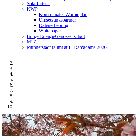
SolarLotsen
KWP
Kommunaler Wärmeplan
Umsetzungspartner
Datenerhebung
Whitepaper
BürgerEnergieGenossenschaft
M17
Münnerstadt räumt auf - Ramadama 2026