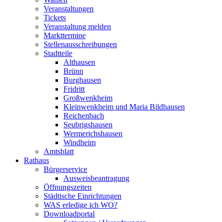
Veranstaltungen
Tickets
Veranstaltung melden
Markttermine
Stellenausschreibungen
Stadtteile
Althausen
Brünn
Burghausen
Fridritt
Großwenkheim
Kleinwenkheim und Maria Bildhausen
Reichenbach
Seubrigshausen
Wermerichshausen
Windheim
Amtsblatt
Rathaus
Bürgerservice
Ausweisbeantragung
Öffnungszeiten
Städtische Einrichtungen
WAS erledige ich WO?
Downloadportal