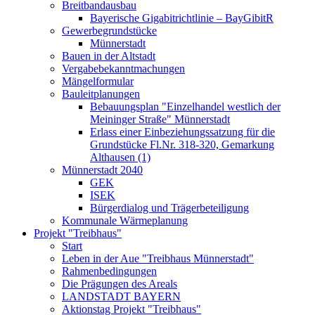
Breitbandausbau
Bayerische Gigabitrichtlinie – BayGibitR
Gewerbegrundstücke
Münnerstadt
Bauen in der Altstadt
Vergabebekanntmachungen
Mängelformular
Bauleitplanungen
Bebauungsplan "Einzelhandel westlich der
Meininger Straße" Münnerstadt
Erlass einer Einbeziehungssatzung für die
Grundstücke Fl.Nr. 318-320, Gemarkung
Althausen (1)
Münnerstadt 2040
GEK
ISEK
Bürgerdialog und Trägerbeteiligung
Kommunale Wärmeplanung
Projekt "Treibhaus"
Start
Leben in der Aue "Treibhaus Münnerstadt"
Rahmenbedingungen
Die Prägungen des Areals
LANDSTADT BAYERN
Aktionstag Projekt "Treibhaus"