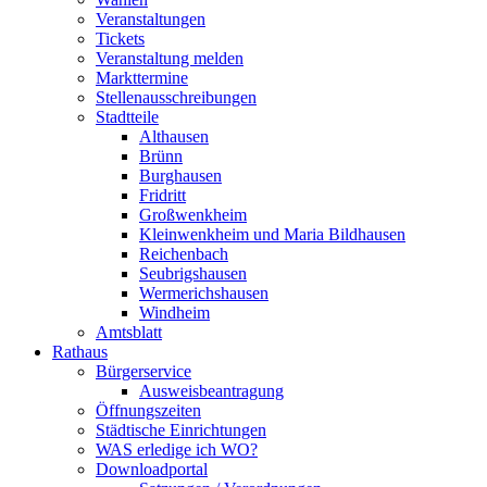
Veranstaltungen
Tickets
Veranstaltung melden
Markttermine
Stellenausschreibungen
Stadtteile
Althausen
Brünn
Burghausen
Fridritt
Großwenkheim
Kleinwenkheim und Maria Bildhausen
Reichenbach
Seubrigshausen
Wermerichshausen
Windheim
Amtsblatt
Rathaus
Bürgerservice
Ausweisbeantragung
Öffnungszeiten
Städtische Einrichtungen
WAS erledige ich WO?
Downloadportal