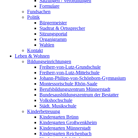
Satzungen / Verordnungen
Formulare
Fundsachen
Politik
Bürgermeister
Stadtrat & Ortssprecher
Sitzungsportal
Organigramm
Wahlen
Kontakt
Leben & Wohnen
Bildungseinrichtungen
Freiherr-von-Lutz-Grundschule
Freiherr-von-Lutz-Mittelschule
Johann-Philipp-von-Schönborn-Gymnasium
Montessorischule Rhön-Saale
Berufsbildungszentrum Münnerstadt
Bundesausbildungszentrum der Bestatter
Volkshochschule
Städt. Musikschule
Kinderbetreuung
Kindergarten Brünn
Kindergarten Großwenkheim
Kindergarten Münnerstadt
Kindergarten Reichenbach