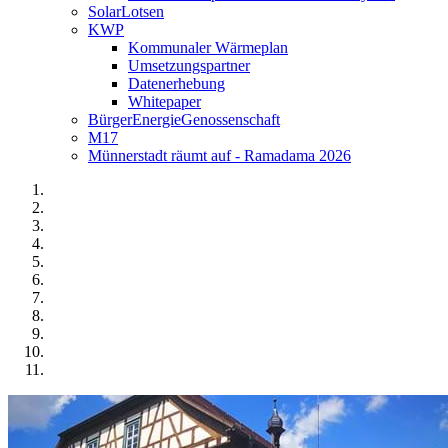
SolarLotsen
KWP
Kommunaler Wärmeplan
Umsetzungspartner
Datenerhebung
Whitepaper
BürgerEnergieGenossenschaft
M17
Münnerstadt räumt auf - Ramadama 2026