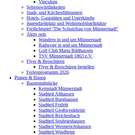
Vinculum
Sehenswürdigkeiten
Stadt- und Kirchenführungen
Hotels, Gaststätten und Unterkünfte
Jugendzeltplatz und Wohnmobilstellplätze
Freilichtspiel "Die Schutzfrau von Münnerstadt"
Aktiv sein
Wandern in und um Münnerstadt
Radwege in und um Münnerstadt
Golf Club Maria Bildhausen
TSV Münnerstadt 1863 e.V.
Flyer & Broschüren
Flyer & Broschüren bestellen
Ferienprogramm 2026
Planen & Bauen
Baugrundstücke
Kernstadt Münnerstadt
Stadtteil Althausen
Stadtteil Burghausen
Stadtteil Fridritt
Stadtteil Großwenkheim
Stadtteil Reichenbach
Stadtteil Seubrigshausen
Stadtteil Wermerichshausen
Stadtteil Windheim