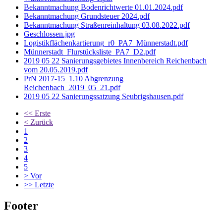
Bekanntmachung Bodenrichtwerte 01.01.2024.pdf
Bekanntmachung Grundsteuer 2024.pdf
Bekanntmachung Straßenreinhaltung 03.08.2022.pdf
Geschlossen.jpg
Logistikflächenkartierung_r0_PA7_Münnerstadt.pdf
Münnerstadt_Flurstücksliste_PA7_D2.pdf
2019 05 22 Sanierungsgebietes Innenbereich Reichenbach
vom 20.05.2019.pdf
PrN 2017-15_1.10 Abgrenzung
Reichenbach_2019_05_21.pdf
2019 05 22 Sanierungssatzung Seubrigshausen.pdf
<<
Erste
<
Zurück
1
2
3
4
5
>
Vor
>>
Letzte
Footer