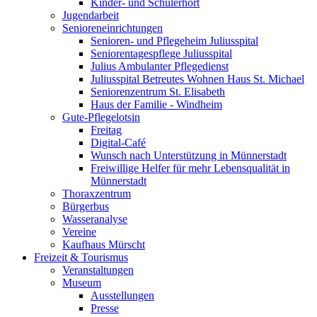
Kinder- und Schülerhort
Jugendarbeit
Senioreneinrichtungen
Senioren- und Pflegeheim Juliusspital
Seniorentagespflege Juliusspital
Julius Ambulanter Pflegedienst
Juliusspital Betreutes Wohnen Haus St. Michael
Seniorenzentrum St. Elisabeth
Haus der Familie - Windheim
Gute-Pflegelotsin
Freitag
Digital-Café
Wunsch nach Unterstützung in Münnerstadt
Freiwillige Helfer für mehr Lebensqualität in
Münnerstadt
Thoraxzentrum
Bürgerbus
Wasseranalyse
Vereine
Kaufhaus Mürscht
Freizeit & Tourismus
Veranstaltungen
Museum
Ausstellungen
Presse