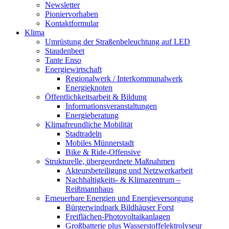
Newsletter
Pioniervorhaben
Kontaktformular
Klima
Umrüstung der Straßenbeleuchtung auf LED
Staudenbeet
Tante Enso
Energiewirtschaft
Regionalwerk / Interkommunalwerk
Energieknoten
Öffentlichkeitsarbeit & Bildung
Informationsveranstaltungen
Energieberatung
Klimafreundliche Mobilität
Stadtradeln
Mobiles Münnerstadt
Bike & Ride-Offensive
Strukturelle, übergeordnete Maßnahmen
Akteursbeteiligung und Netzwerkarbeit
Nachhaltigkeits- & Klimazentrum –
Reißmannhaus
Erneuerbare Energien und Energieversorgung
Bürgerwindpark Bildhäuser Forst
Freiflächen-Photovoltaikanlagen
Großbatterie plus Wasserstoffelektrolyseur