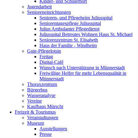
Kinder- und Schülerhort
Jugendarbeit
Senioreneinrichtungen
Senioren- und Pflegeheim Juliusspital
Seniorentagespflege Juliusspital
Julius Ambulanter Pflegedienst
Juliusspital Betreutes Wohnen Haus St. Michael
Seniorenzentrum St. Elisabeth
Haus der Familie - Windheim
Gute-Pflegelotsin
Freitag
Digital-Café
Wunsch nach Unterstützung in Münnerstadt
Freiwillige Helfer für mehr Lebensqualität in
Münnerstadt
Thoraxzentrum
Bürgerbus
Wasseranalyse
Vereine
Kaufhaus Mürscht
Freizeit & Tourismus
Veranstaltungen
Museum
Ausstellungen
Presse