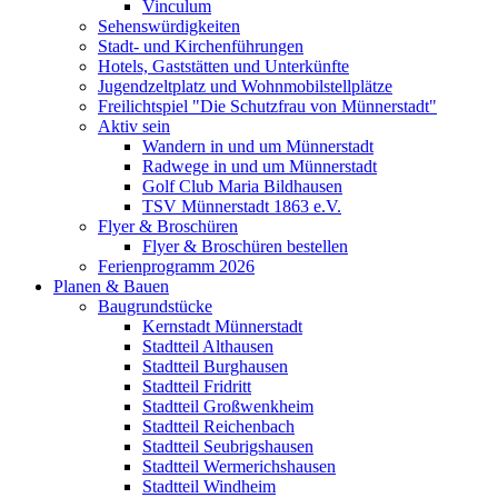
Vinculum
Sehenswürdigkeiten
Stadt- und Kirchenführungen
Hotels, Gaststätten und Unterkünfte
Jugendzeltplatz und Wohnmobilstellplätze
Freilichtspiel "Die Schutzfrau von Münnerstadt"
Aktiv sein
Wandern in und um Münnerstadt
Radwege in und um Münnerstadt
Golf Club Maria Bildhausen
TSV Münnerstadt 1863 e.V.
Flyer & Broschüren
Flyer & Broschüren bestellen
Ferienprogramm 2026
Planen & Bauen
Baugrundstücke
Kernstadt Münnerstadt
Stadtteil Althausen
Stadtteil Burghausen
Stadtteil Fridritt
Stadtteil Großwenkheim
Stadtteil Reichenbach
Stadtteil Seubrigshausen
Stadtteil Wermerichshausen
Stadtteil Windheim