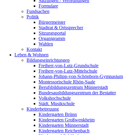
Satzungen / Verordnungen
Formulare
Fundsachen
Politik
Bürgermeister
Stadtrat & Ortssprecher
Sitzungsportal
Organigramm
Wahlen
Kontakt
Leben & Wohnen
Bildungseinrichtungen
Freiherr-von-Lutz-Grundschule
Freiherr-von-Lutz-Mittelschule
Johann-Philipp-von-Schönborn-Gymnasium
Montessorischule Rhön-Saale
Berufsbildungszentrum Münnerstadt
Bundesausbildungszentrum der Bestatter
Volkshochschule
Städt. Musikschule
Kinderbetreuung
Kindergarten Brünn
Kindergarten Großwenkheim
Kindergarten Münnerstadt
Kindergarten Reichenbach