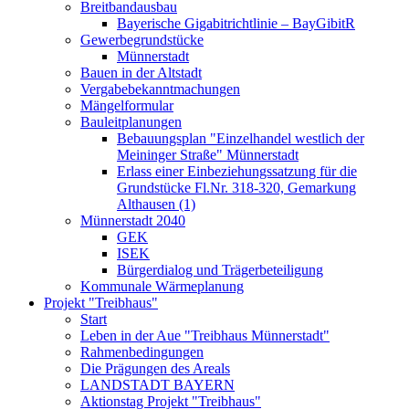
Breitbandausbau
Bayerische Gigabitrichtlinie – BayGibitR
Gewerbegrundstücke
Münnerstadt
Bauen in der Altstadt
Vergabebekanntmachungen
Mängelformular
Bauleitplanungen
Bebauungsplan "Einzelhandel westlich der
Meininger Straße" Münnerstadt
Erlass einer Einbeziehungssatzung für die
Grundstücke Fl.Nr. 318-320, Gemarkung
Althausen (1)
Münnerstadt 2040
GEK
ISEK
Bürgerdialog und Trägerbeteiligung
Kommunale Wärmeplanung
Projekt "Treibhaus"
Start
Leben in der Aue "Treibhaus Münnerstadt"
Rahmenbedingungen
Die Prägungen des Areals
LANDSTADT BAYERN
Aktionstag Projekt "Treibhaus"