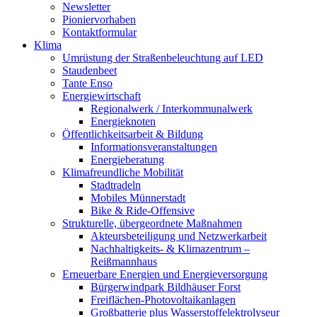
Newsletter
Pioniervorhaben
Kontaktformular
Klima
Umrüstung der Straßenbeleuchtung auf LED
Staudenbeet
Tante Enso
Energiewirtschaft
Regionalwerk / Interkommunalwerk
Energieknoten
Öffentlichkeitsarbeit & Bildung
Informationsveranstaltungen
Energieberatung
Klimafreundliche Mobilität
Stadtradeln
Mobiles Münnerstadt
Bike & Ride-Offensive
Strukturelle, übergeordnete Maßnahmen
Akteursbeteiligung und Netzwerkarbeit
Nachhaltigkeits- & Klimazentrum –
Reißmannhaus
Erneuerbare Energien und Energieversorgung
Bürgerwindpark Bildhäuser Forst
Freiflächen-Photovoltaikanlagen
Großbatterie plus Wasserstoffelektrolyseur