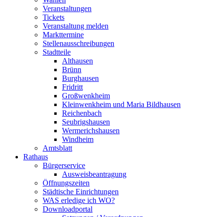
Veranstaltungen
Tickets
Veranstaltung melden
Markttermine
Stellenausschreibungen
Stadtteile
Althausen
Brünn
Burghausen
Fridritt
Großwenkheim
Kleinwenkheim und Maria Bildhausen
Reichenbach
Seubrigshausen
Wermerichshausen
Windheim
Amtsblatt
Rathaus
Bürgerservice
Ausweisbeantragung
Öffnungszeiten
Städtische Einrichtungen
WAS erledige ich WO?
Downloadportal