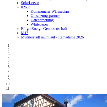
SolarLotsen
KWP
Kommunaler Wärmeplan
Umsetzungspartner
Datenerhebung
Whitepaper
BürgerEnergieGenossenschaft
M17
Münnerstadt räumt auf - Ramadama 2026