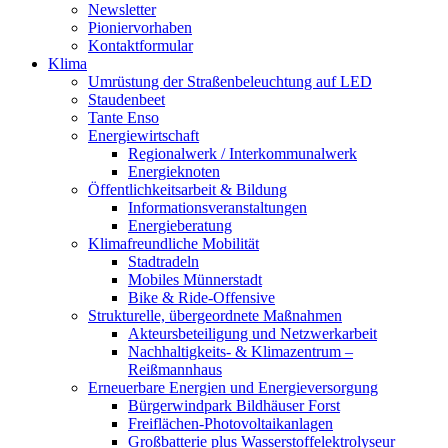
Newsletter
Pioniervorhaben
Kontaktformular
Klima
Umrüstung der Straßenbeleuchtung auf LED
Staudenbeet
Tante Enso
Energiewirtschaft
Regionalwerk / Interkommunalwerk
Energieknoten
Öffentlichkeitsarbeit & Bildung
Informationsveranstaltungen
Energieberatung
Klimafreundliche Mobilität
Stadtradeln
Mobiles Münnerstadt
Bike & Ride-Offensive
Strukturelle, übergeordnete Maßnahmen
Akteursbeteiligung und Netzwerkarbeit
Nachhaltigkeits- & Klimazentrum –
Reißmannhaus
Erneuerbare Energien und Energieversorgung
Bürgerwindpark Bildhäuser Forst
Freiflächen-Photovoltaikanlagen
Großbatterie plus Wasserstoffelektrolyseur