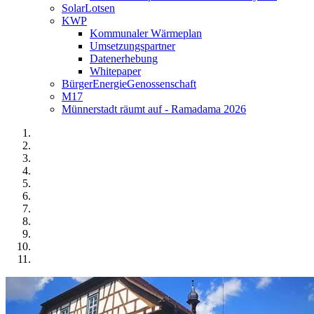
SolarLotsen
KWP
Kommunaler Wärmeplan
Umsetzungspartner
Datenerhebung
Whitepaper
BürgerEnergieGenossenschaft
M17
Münnerstadt räumt auf - Ramadama 2026