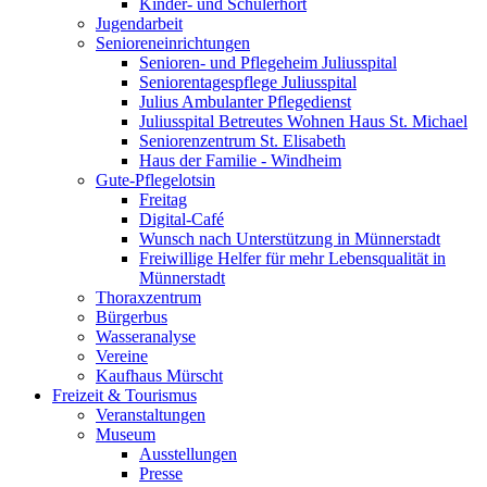
Kinder- und Schülerhort
Jugendarbeit
Senioreneinrichtungen
Senioren- und Pflegeheim Juliusspital
Seniorentagespflege Juliusspital
Julius Ambulanter Pflegedienst
Juliusspital Betreutes Wohnen Haus St. Michael
Seniorenzentrum St. Elisabeth
Haus der Familie - Windheim
Gute-Pflegelotsin
Freitag
Digital-Café
Wunsch nach Unterstützung in Münnerstadt
Freiwillige Helfer für mehr Lebensqualität in
Münnerstadt
Thoraxzentrum
Bürgerbus
Wasseranalyse
Vereine
Kaufhaus Mürscht
Freizeit & Tourismus
Veranstaltungen
Museum
Ausstellungen
Presse