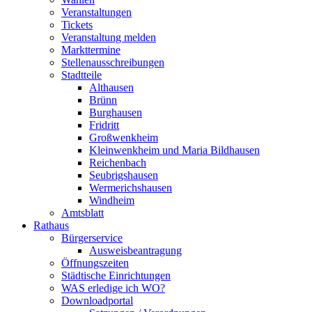
Veranstaltungen
Tickets
Veranstaltung melden
Markttermine
Stellenausschreibungen
Stadtteile
Althausen
Brünn
Burghausen
Fridritt
Großwenkheim
Kleinwenkheim und Maria Bildhausen
Reichenbach
Seubrigshausen
Wermerichshausen
Windheim
Amtsblatt
Rathaus
Bürgerservice
Ausweisbeantragung
Öffnungszeiten
Städtische Einrichtungen
WAS erledige ich WO?
Downloadportal