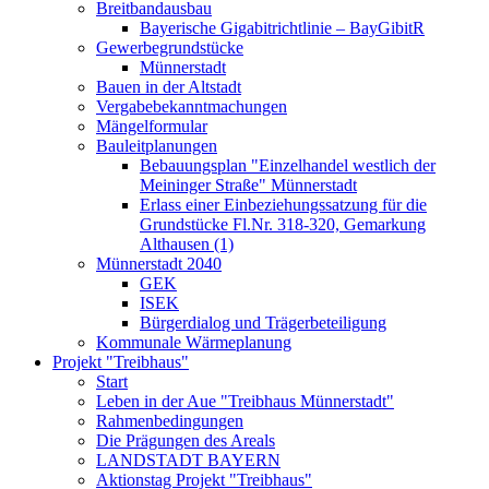
Breitbandausbau
Bayerische Gigabitrichtlinie – BayGibitR
Gewerbegrundstücke
Münnerstadt
Bauen in der Altstadt
Vergabebekanntmachungen
Mängelformular
Bauleitplanungen
Bebauungsplan "Einzelhandel westlich der
Meininger Straße" Münnerstadt
Erlass einer Einbeziehungssatzung für die
Grundstücke Fl.Nr. 318-320, Gemarkung
Althausen (1)
Münnerstadt 2040
GEK
ISEK
Bürgerdialog und Trägerbeteiligung
Kommunale Wärmeplanung
Projekt "Treibhaus"
Start
Leben in der Aue "Treibhaus Münnerstadt"
Rahmenbedingungen
Die Prägungen des Areals
LANDSTADT BAYERN
Aktionstag Projekt "Treibhaus"