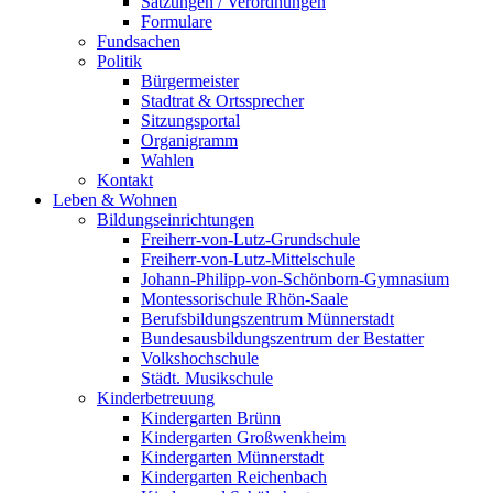
Satzungen / Verordnungen
Formulare
Fundsachen
Politik
Bürgermeister
Stadtrat & Ortssprecher
Sitzungsportal
Organigramm
Wahlen
Kontakt
Leben & Wohnen
Bildungseinrichtungen
Freiherr-von-Lutz-Grundschule
Freiherr-von-Lutz-Mittelschule
Johann-Philipp-von-Schönborn-Gymnasium
Montessorischule Rhön-Saale
Berufsbildungszentrum Münnerstadt
Bundesausbildungszentrum der Bestatter
Volkshochschule
Städt. Musikschule
Kinderbetreuung
Kindergarten Brünn
Kindergarten Großwenkheim
Kindergarten Münnerstadt
Kindergarten Reichenbach