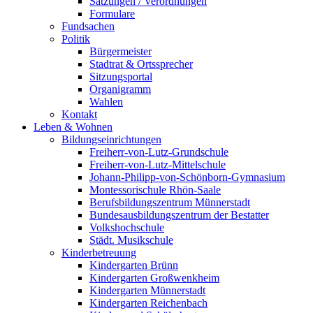
Satzungen / Verordnungen
Formulare
Fundsachen
Politik
Bürgermeister
Stadtrat & Ortssprecher
Sitzungsportal
Organigramm
Wahlen
Kontakt
Leben & Wohnen
Bildungseinrichtungen
Freiherr-von-Lutz-Grundschule
Freiherr-von-Lutz-Mittelschule
Johann-Philipp-von-Schönborn-Gymnasium
Montessorischule Rhön-Saale
Berufsbildungszentrum Münnerstadt
Bundesausbildungszentrum der Bestatter
Volkshochschule
Städt. Musikschule
Kinderbetreuung
Kindergarten Brünn
Kindergarten Großwenkheim
Kindergarten Münnerstadt
Kindergarten Reichenbach