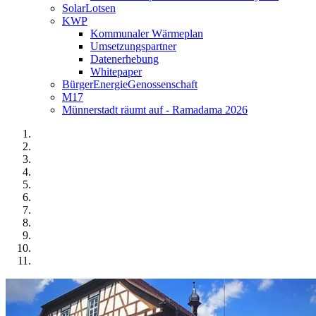
SolarLotsen
KWP
Kommunaler Wärmeplan
Umsetzungspartner
Datenerhebung
Whitepaper
BürgerEnergieGenossenschaft
M17
Münnerstadt räumt auf - Ramadama 2026