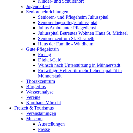
Kinder- und Schülerhort
Jugendarbeit
Senioreneinrichtungen
Senioren- und Pflegeheim Juliusspital
Seniorentagespflege Juliusspital
Julius Ambulanter Pflegedienst
Juliusspital Betreutes Wohnen Haus St. Michael
Seniorenzentrum St. Elisabeth
Haus der Familie - Windheim
Gute-Pflegelotsin
Freitag
Digital-Café
Wunsch nach Unterstützung in Münnerstadt
Freiwillige Helfer für mehr Lebensqualität in
Münnerstadt
Thoraxzentrum
Bürgerbus
Wasseranalyse
Vereine
Kaufhaus Mürscht
Freizeit & Tourismus
Veranstaltungen
Museum
Ausstellungen
Presse