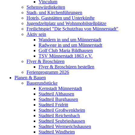
Vinculum
Sehenswürdigkeiten
Stadt- und Kirchenführungen
Hotels, Gaststätten und Unterkünfte
Jugendzeltplatz und Wohnmobilstellplätze
Freilichtspiel "Die Schutzfrau von Münnerstadt"
Aktiv sein
Wandern in und um Münnerstadt
Radwege in und um Münnerstadt
Golf Club Maria Bildhausen
TSV Münnerstadt 1863 e.V.
Flyer & Broschüren
Flyer & Broschüren bestellen
Ferienprogramm 2026
Planen & Bauen
Baugrundstücke
Kernstadt Münnerstadt
Stadtteil Althausen
Stadtteil Burghausen
Stadtteil Fridritt
Stadtteil Großwenkheim
Stadtteil Reichenbach
Stadtteil Seubrigshausen
Stadtteil Wermerichshausen
Stadtteil Windheim