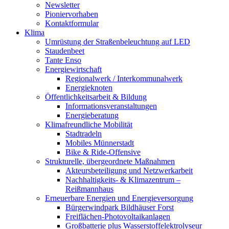
Newsletter
Pioniervorhaben
Kontaktformular
Klima
Umrüstung der Straßenbeleuchtung auf LED
Staudenbeet
Tante Enso
Energiewirtschaft
Regionalwerk / Interkommunalwerk
Energieknoten
Öffentlichkeitsarbeit & Bildung
Informationsveranstaltungen
Energieberatung
Klimafreundliche Mobilität
Stadtradeln
Mobiles Münnerstadt
Bike & Ride-Offensive
Strukturelle, übergeordnete Maßnahmen
Akteursbeteiligung und Netzwerkarbeit
Nachhaltigkeits- & Klimazentrum –
Reißmannhaus
Erneuerbare Energien und Energieversorgung
Bürgerwindpark Bildhäuser Forst
Freiflächen-Photovoltaikanlagen
Großbatterie plus Wasserstoffelektrolyseur