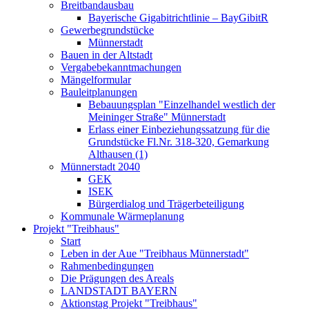
Breitbandausbau
Bayerische Gigabitrichtlinie – BayGibitR
Gewerbegrundstücke
Münnerstadt
Bauen in der Altstadt
Vergabebekanntmachungen
Mängelformular
Bauleitplanungen
Bebauungsplan "Einzelhandel westlich der
Meininger Straße" Münnerstadt
Erlass einer Einbeziehungssatzung für die
Grundstücke Fl.Nr. 318-320, Gemarkung
Althausen (1)
Münnerstadt 2040
GEK
ISEK
Bürgerdialog und Trägerbeteiligung
Kommunale Wärmeplanung
Projekt "Treibhaus"
Start
Leben in der Aue "Treibhaus Münnerstadt"
Rahmenbedingungen
Die Prägungen des Areals
LANDSTADT BAYERN
Aktionstag Projekt "Treibhaus"