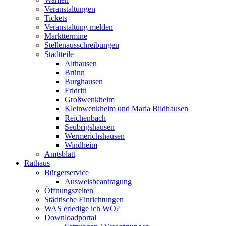
Veranstaltungen
Tickets
Veranstaltung melden
Markttermine
Stellenausschreibungen
Stadtteile
Althausen
Brünn
Burghausen
Fridritt
Großwenkheim
Kleinwenkheim und Maria Bildhausen
Reichenbach
Seubrigshausen
Wermerichshausen
Windheim
Amtsblatt
Rathaus
Bürgerservice
Ausweisbeantragung
Öffnungszeiten
Städtische Einrichtungen
WAS erledige ich WO?
Downloadportal