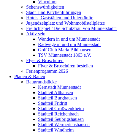
Vinculum
Sehenswürdigkeiten
Stadt- und Kirchenführungen
Hotels, Gaststätten und Unterkünfte
Jugendzeltplatz und Wohnmobilstellplätze
Freilichtspiel "Die Schutzfrau von Münnerstadt"
Aktiv sein
Wandern in und um Münnerstadt
Radwege in und um Münnerstadt
Golf Club Maria Bildhausen
TSV Münnerstadt 1863 e.V.
Flyer & Broschüren
Flyer & Broschüren bestellen
Ferienprogramm 2026
Planen & Bauen
Baugrundstücke
Kernstadt Münnerstadt
Stadtteil Althausen
Stadtteil Burghausen
Stadtteil Fridritt
Stadtteil Großwenkheim
Stadtteil Reichenbach
Stadtteil Seubrigshausen
Stadtteil Wermerichshausen
Stadtteil Windheim