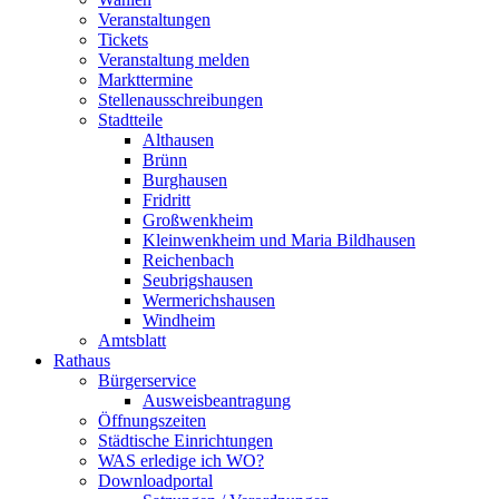
Veranstaltungen
Tickets
Veranstaltung melden
Markttermine
Stellenausschreibungen
Stadtteile
Althausen
Brünn
Burghausen
Fridritt
Großwenkheim
Kleinwenkheim und Maria Bildhausen
Reichenbach
Seubrigshausen
Wermerichshausen
Windheim
Amtsblatt
Rathaus
Bürgerservice
Ausweisbeantragung
Öffnungszeiten
Städtische Einrichtungen
WAS erledige ich WO?
Downloadportal