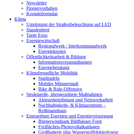
Newsletter
Pioniervorhaben
Kontaktformular
Klima
Umrüstung der Straßenbeleuchtung auf LED
Staudenbeet
Tante Enso
Energiewirtschaft
Regionalwerk / Interkommunalwerk
Energieknoten
Öffentlichkeitsarbeit & Bildung
Informationsveranstaltungen
Energieberatung
Klimafreundliche Mobilität
Stadtradeln
Mobiles Münnerstadt
Bike & Ride-Offensive
Strukturelle, übergeordnete Maßnahmen
Akteursbeteiligung und Netzwerkarbeit
Nachhaltigkeits- & Klimazentrum –
Reißmannhaus
Erneuerbare Energien und Energieversorgung
Bürgerwindpark Bildhäuser Forst
Freiflächen-Photovoltaikanlagen
Großbatterie plus Wasserstoffelektrolyseur