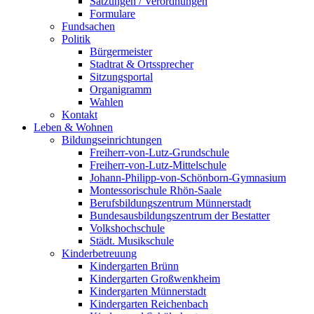
Satzungen / Verordnungen
Formulare
Fundsachen
Politik
Bürgermeister
Stadtrat & Ortssprecher
Sitzungsportal
Organigramm
Wahlen
Kontakt
Leben & Wohnen
Bildungseinrichtungen
Freiherr-von-Lutz-Grundschule
Freiherr-von-Lutz-Mittelschule
Johann-Philipp-von-Schönborn-Gymnasium
Montessorischule Rhön-Saale
Berufsbildungszentrum Münnerstadt
Bundesausbildungszentrum der Bestatter
Volkshochschule
Städt. Musikschule
Kinderbetreuung
Kindergarten Brünn
Kindergarten Großwenkheim
Kindergarten Münnerstadt
Kindergarten Reichenbach