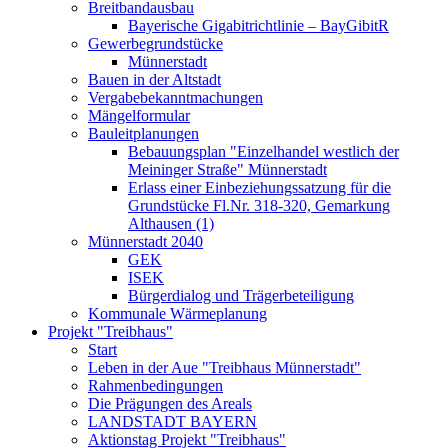
Breitbandausbau
Bayerische Gigabitrichtlinie – BayGibitR
Gewerbegrundstücke
Münnerstadt
Bauen in der Altstadt
Vergabebekanntmachungen
Mängelformular
Bauleitplanungen
Bebauungsplan "Einzelhandel westlich der
Meininger Straße" Münnerstadt
Erlass einer Einbeziehungssatzung für die
Grundstücke Fl.Nr. 318-320, Gemarkung
Althausen (1)
Münnerstadt 2040
GEK
ISEK
Bürgerdialog und Trägerbeteiligung
Kommunale Wärmeplanung
Projekt "Treibhaus"
Start
Leben in der Aue "Treibhaus Münnerstadt"
Rahmenbedingungen
Die Prägungen des Areals
LANDSTADT BAYERN
Aktionstag Projekt "Treibhaus"