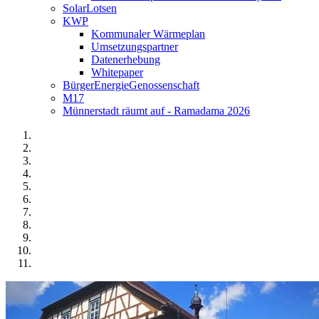
SolarLotsen
KWP
Kommunaler Wärmeplan
Umsetzungspartner
Datenerhebung
Whitepaper
BürgerEnergieGenossenschaft
M17
Münnerstadt räumt auf - Ramadama 2026