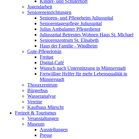
Kinder- und Schülerhort
Jugendarbeit
Senioreneinrichtungen
Senioren- und Pflegeheim Juliusspital
Seniorentagespflege Juliusspital
Julius Ambulanter Pflegedienst
Juliusspital Betreutes Wohnen Haus St. Michael
Seniorenzentrum St. Elisabeth
Haus der Familie - Windheim
Gute-Pflegelotsin
Freitag
Digital-Café
Wunsch nach Unterstützung in Münnerstadt
Freiwillige Helfer für mehr Lebensqualität in
Münnerstadt
Thoraxzentrum
Bürgerbus
Wasseranalyse
Vereine
Kaufhaus Mürscht
Freizeit & Tourismus
Veranstaltungen
Museum
Ausstellungen
Presse