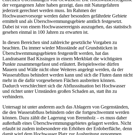
der vergangenen Jahre haben gezeigt, dass mit Naturgefahren
jederzeit gerechnet werden muss. Im Rahmen der
Hochwasservorsorge werden daher besonders gefährdete Gebiete
ermittelt und als Überschwemmungsgebiete amtlich festgesetzt.
Dabei ist von einem Hochwasserereignis auszugehen, das statistisch
gesehen einmal in 100 Jahren zu erwarten ist.
In diesen Bereichen sind zahlreiche gesetzliche Vorgaben zu
beachten. Da immer wieder Missstände auf Grundstücken in
Überschwemmungsgebieten festgestellt werden, hat das
Landratsamt Bad Kissingen in einem Merkblatt die wichtigsten
Punkte zusammengefasst und erläutert. Beispielsweise dürfen
Mauern und Wälle nicht ohne Weiteres angelegt werden, da der
Wasserabfluss behindert werden kann und sich die Fluten dann nicht
mehr in die dafür vorgesehenen Flächen ausbreiten können.
Dadurch verschlechtert sich die Abflusssituation bei Hochwasser
und richtet unter Umständen großen Schaden an, statt ihn zu
verhindern.
Untersagt ist unter anderem auch das Ablagern von Gegenständen,
die den Wasserabfluss behindern oder die fortgeschwemmt werden
können. Dazu zählt die Lagerung von Brennholz – es muss daher
außerhalb eines Überschwemmungsgebietes gelagert werden. Nicht
erlaubt ist zudem insbesondere ein Erhöhen der Erdoberfläche, denn
damit wird dem Hochwasser Platz zur Ausbreitung genommen.