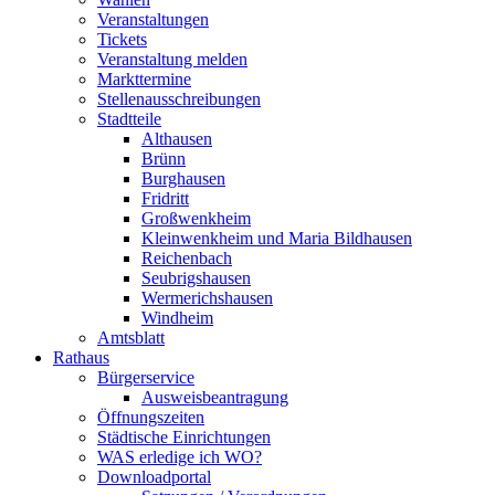
Veranstaltungen
Tickets
Veranstaltung melden
Markttermine
Stellenausschreibungen
Stadtteile
Althausen
Brünn
Burghausen
Fridritt
Großwenkheim
Kleinwenkheim und Maria Bildhausen
Reichenbach
Seubrigshausen
Wermerichshausen
Windheim
Amtsblatt
Rathaus
Bürgerservice
Ausweisbeantragung
Öffnungszeiten
Städtische Einrichtungen
WAS erledige ich WO?
Downloadportal