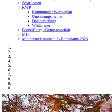
SolarLotsen
KWP
Kommunaler Wärmeplan
Umsetzungspartner
Datenerhebung
Whitepaper
BürgerEnergieGenossenschaft
M17
Münnerstadt räumt auf - Ramadama 2026