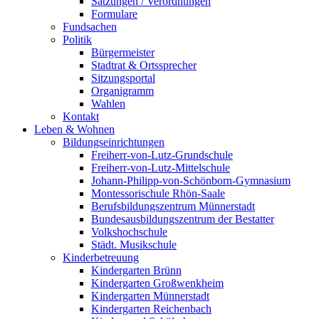
Satzungen / Verordnungen
Formulare
Fundsachen
Politik
Bürgermeister
Stadtrat & Ortssprecher
Sitzungsportal
Organigramm
Wahlen
Kontakt
Leben & Wohnen
Bildungseinrichtungen
Freiherr-von-Lutz-Grundschule
Freiherr-von-Lutz-Mittelschule
Johann-Philipp-von-Schönborn-Gymnasium
Montessorischule Rhön-Saale
Berufsbildungszentrum Münnerstadt
Bundesausbildungszentrum der Bestatter
Volkshochschule
Städt. Musikschule
Kinderbetreuung
Kindergarten Brünn
Kindergarten Großwenkheim
Kindergarten Münnerstadt
Kindergarten Reichenbach