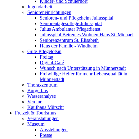
Kinder- und Schülerhort
Jugendarbeit
Senioreneinrichtungen
Senioren- und Pflegeheim Juliusspital
Seniorentagespflege Juliusspital
Julius Ambulanter Pflegedienst
Juliusspital Betreutes Wohnen Haus St. Michael
Seniorenzentrum St. Elisabeth
Haus der Familie - Windheim
Gute-Pflegelotsin
Freitag
Digital-Café
Wunsch nach Unterstützung in Münnerstadt
Freiwillige Helfer für mehr Lebensqualität in
Münnerstadt
Thoraxzentrum
Bürgerbus
Wasseranalyse
Vereine
Kaufhaus Mürscht
Freizeit & Tourismus
Veranstaltungen
Museum
Ausstellungen
Presse