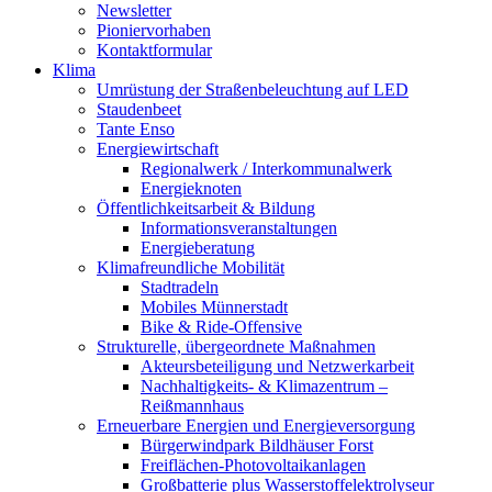
Newsletter
Pioniervorhaben
Kontaktformular
Klima
Umrüstung der Straßenbeleuchtung auf LED
Staudenbeet
Tante Enso
Energiewirtschaft
Regionalwerk / Interkommunalwerk
Energieknoten
Öffentlichkeitsarbeit & Bildung
Informationsveranstaltungen
Energieberatung
Klimafreundliche Mobilität
Stadtradeln
Mobiles Münnerstadt
Bike & Ride-Offensive
Strukturelle, übergeordnete Maßnahmen
Akteursbeteiligung und Netzwerkarbeit
Nachhaltigkeits- & Klimazentrum –
Reißmannhaus
Erneuerbare Energien und Energieversorgung
Bürgerwindpark Bildhäuser Forst
Freiflächen-Photovoltaikanlagen
Großbatterie plus Wasserstoffelektrolyseur