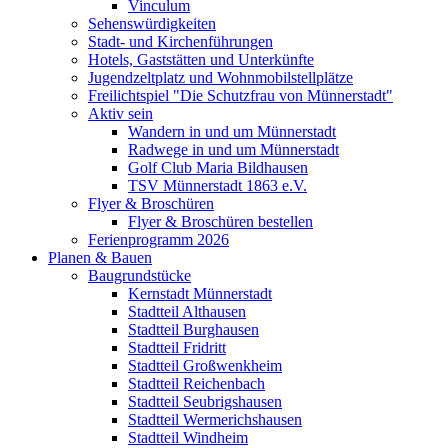
Vinculum
Sehenswürdigkeiten
Stadt- und Kirchenführungen
Hotels, Gaststätten und Unterkünfte
Jugendzeltplatz und Wohnmobilstellplätze
Freilichtspiel "Die Schutzfrau von Münnerstadt"
Aktiv sein
Wandern in und um Münnerstadt
Radwege in und um Münnerstadt
Golf Club Maria Bildhausen
TSV Münnerstadt 1863 e.V.
Flyer & Broschüren
Flyer & Broschüren bestellen
Ferienprogramm 2026
Planen & Bauen
Baugrundstücke
Kernstadt Münnerstadt
Stadtteil Althausen
Stadtteil Burghausen
Stadtteil Fridritt
Stadtteil Großwenkheim
Stadtteil Reichenbach
Stadtteil Seubrigshausen
Stadtteil Wermerichshausen
Stadtteil Windheim