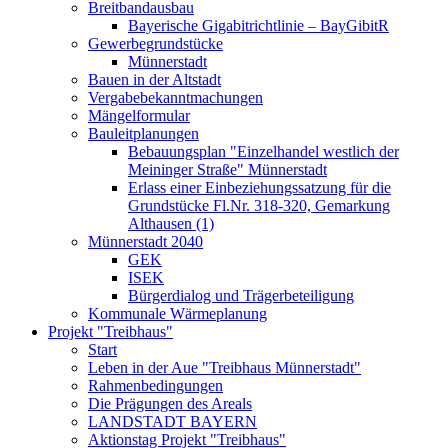
Breitbandausbau
Bayerische Gigabitrichtlinie – BayGibitR
Gewerbegrundstücke
Münnerstadt
Bauen in der Altstadt
Vergabebekanntmachungen
Mängelformular
Bauleitplanungen
Bebauungsplan "Einzelhandel westlich der
Meininger Straße" Münnerstadt
Erlass einer Einbeziehungssatzung für die
Grundstücke Fl.Nr. 318-320, Gemarkung
Althausen (1)
Münnerstadt 2040
GEK
ISEK
Bürgerdialog und Trägerbeteiligung
Kommunale Wärmeplanung
Projekt "Treibhaus"
Start
Leben in der Aue "Treibhaus Münnerstadt"
Rahmenbedingungen
Die Prägungen des Areals
LANDSTADT BAYERN
Aktionstag Projekt "Treibhaus"