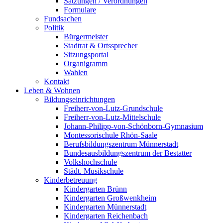
Satzungen / Verordnungen
Formulare
Fundsachen
Politik
Bürgermeister
Stadtrat & Ortssprecher
Sitzungsportal
Organigramm
Wahlen
Kontakt
Leben & Wohnen
Bildungseinrichtungen
Freiherr-von-Lutz-Grundschule
Freiherr-von-Lutz-Mittelschule
Johann-Philipp-von-Schönborn-Gymnasium
Montessorischule Rhön-Saale
Berufsbildungszentrum Münnerstadt
Bundesausbildungszentrum der Bestatter
Volkshochschule
Städt. Musikschule
Kinderbetreuung
Kindergarten Brünn
Kindergarten Großwenkheim
Kindergarten Münnerstadt
Kindergarten Reichenbach