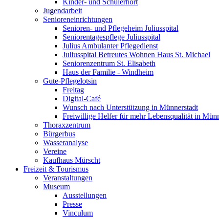
Kinder- und Schülerhort
Jugendarbeit
Senioreneinrichtungen
Senioren- und Pflegeheim Juliusspital
Seniorentagespflege Juliusspital
Julius Ambulanter Pflegedienst
Juliusspital Betreutes Wohnen Haus St. Michael
Seniorenzentrum St. Elisabeth
Haus der Familie - Windheim
Gute-Pflegelotsin
Freitag
Digital-Café
Wunsch nach Unterstützung in Münnerstadt
Freiwillige Helfer für mehr Lebensqualität in Mün
Thoraxzentrum
Bürgerbus
Wasseranalyse
Vereine
Kaufhaus Mürscht
Freizeit & Tourismus
Veranstaltungen
Museum
Ausstellungen
Presse
Vinculum