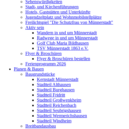
Sehenswürdigkeiten
Stadt- und Kirchenführungen
Hotels, Gaststätten und Unterkünfte
Jugendzeltplatz und Wohnmobilstellplätze
Freilichtspiel "Die Schutzfrau von Münnerstadt"
Aktiv sein
Wandern in und um Münnerstadt
Radwege in und um Münnerstadt
Golf Club Maria Bildhausen
TSV Münnerstadt 1863 e.V.
Flyer & Broschüren
Flyer & Broschüren bestellen
Ferienprogramm 2026
Planen & Bauen
Baugrundstücke
Kernstadt Münnerstadt
Stadtteil Althausen
Stadtteil Burghausen
Stadtteil Fridritt
Stadtteil Großwenkheim
Stadtteil Reichenbach
Stadtteil Seubrigshausen
Stadtteil Wermerichshausen
Stadtteil Windheim
Breitbandausbau