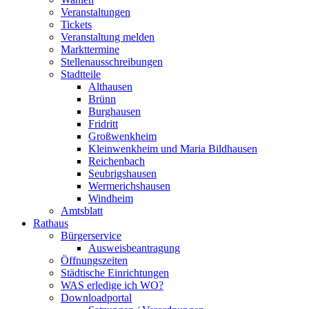
Veranstaltungen
Tickets
Veranstaltung melden
Markttermine
Stellenausschreibungen
Stadtteile
Althausen
Brünn
Burghausen
Fridritt
Großwenkheim
Kleinwenkheim und Maria Bildhausen
Reichenbach
Seubrigshausen
Wermerichshausen
Windheim
Amtsblatt
Rathaus
Bürgerservice
Ausweisbeantragung
Öffnungszeiten
Städtische Einrichtungen
WAS erledige ich WO?
Downloadportal