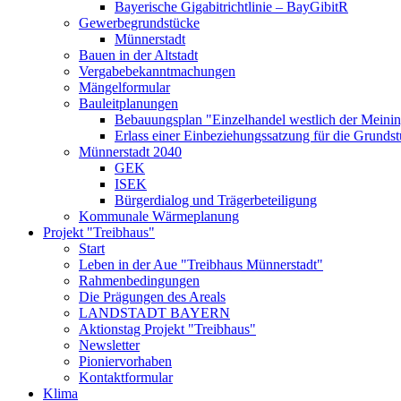
Bayerische Gigabitrichtlinie – BayGibitR
Gewerbegrundstücke
Münnerstadt
Bauen in der Altstadt
Vergabebekanntmachungen
Mängelformular
Bauleitplanungen
Bebauungsplan "Einzelhandel westlich der Meinin
Erlass einer Einbeziehungssatzung für die Grunds
Münnerstadt 2040
GEK
ISEK
Bürgerdialog und Trägerbeteiligung
Kommunale Wärmeplanung
Projekt "Treibhaus"
Start
Leben in der Aue "Treibhaus Münnerstadt"
Rahmenbedingungen
Die Prägungen des Areals
LANDSTADT BAYERN
Aktionstag Projekt "Treibhaus"
Newsletter
Pioniervorhaben
Kontaktformular
Klima