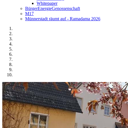
Whitepaper
BürgerEnergieGenossenschaft
M17
Münnerstadt räumt auf - Ramadama 2026