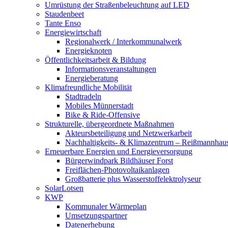
Umrüstung der Straßenbeleuchtung auf LED
Staudenbeet
Tante Enso
Energiewirtschaft
Regionalwerk / Interkommunalwerk
Energieknoten
Öffentlichkeitsarbeit & Bildung
Informationsveranstaltungen
Energieberatung
Klimafreundliche Mobilität
Stadtradeln
Mobiles Münnerstadt
Bike & Ride-Offensive
Strukturelle, übergeordnete Maßnahmen
Akteursbeteiligung und Netzwerkarbeit
Nachhaltigkeits- & Klimazentrum – Reißmannhau
Erneuerbare Energien und Energieversorgung
Bürgerwindpark Bildhäuser Forst
Freiflächen-Photovoltaikanlagen
Großbatterie plus Wasserstoffelektrolyseur
SolarLotsen
KWP
Kommunaler Wärmeplan
Umsetzungspartner
Datenerhebung