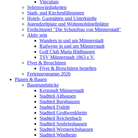
Vinculum
Sehenswürdigkeiten
Stadt- und Kirchenführungen
Hotels, Gaststätten und Unterkünfte
Jugendzeltplatz und Wohnmobilstellplätze
Freilichtspiel "Die Schutzfrau von Münnerstadt"
Aktiv sein
Wandern in und um Münnerstadt
Radwege in und um Münnerstadt
Golf Club Maria Bildhausen
TSV Münnerstadt 1863 e.V.
Flyer & Broschüren
Flyer & Broschüren bestellen
Ferienprogramm 2026
Planen & Bauen
Baugrundstücke
Kernstadt Münnerstadt
Stadtteil Althausen
Stadtteil Burghausen
Stadtteil Fridritt
Stadtteil Großwenkheim
Stadtteil Reichenbach
Stadtteil Seubrigshausen
Stadtteil Wermerichshausen
Stadtteil Windheim