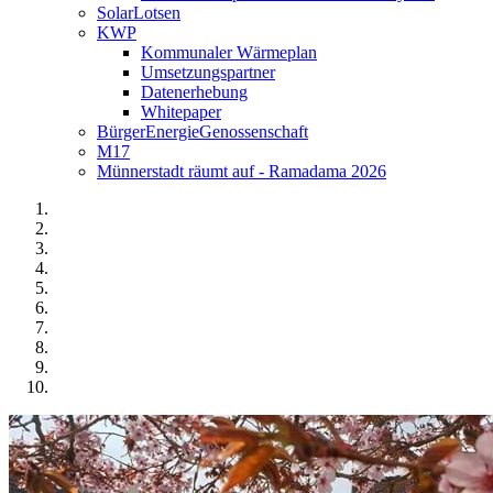
SolarLotsen
KWP
Kommunaler Wärmeplan
Umsetzungspartner
Datenerhebung
Whitepaper
BürgerEnergieGenossenschaft
M17
Münnerstadt räumt auf - Ramadama 2026