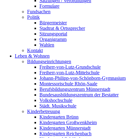
Satzungen / Verordnungen
Formulare
Fundsachen
Politik
Bürgermeister
Stadtrat & Ortssprecher
Sitzungsportal
Organigramm
Wahlen
Kontakt
Leben & Wohnen
Bildungseinrichtungen
Freiherr-von-Lutz-Grundschule
Freiherr-von-Lutz-Mittelschule
Johann-Philipp-von-Schönborn-Gymnasium
Montessorischule Rhön-Saale
Berufsbildungszentrum Münnerstadt
Bundesausbildungszentrum der Bestatter
Volkshochschule
Städt. Musikschule
Kinderbetreuung
Kindergarten Brünn
Kindergarten Großwenkheim
Kindergarten Münnerstadt
Kindergarten Reichenbach