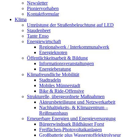
Newsletter
Pioniervorhaben
Kontaktformular
Klima
Umrüstung der Straßenbeleuchtung auf LED
Staudenbeet
Tante Enso
Energiewirtschaft
Regionalwerk / Interkommunalwerk
Energieknoten
Öffentlichkeitsarbeit & Bildung
Informationsveranstaltungen
Energieberatung
Klimafreundliche Mobilität
Stadtradeln
Mobiles Münnerstadt
Bike & Ride-Offensive
Strukturelle, übergeordnete Maßnahmen
Akteursbeteiligung und Netzwerkarbeit
Nachhaltigkeits- & Klimazentrum –
Reißmannhaus
Erneuerbare Energien und Energieversorgung
Bürgerwindpark Bildhäuser Forst
Freiflächen-Photovoltaikanlagen
Großbatterie plus Wasserstoffelektrolyseur