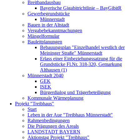
Breitbandausbau
Bayerische Gigabitrichtlinie – BayGibitR
Gewerbegrundstücke
Münnerstadt
Bauen in der Altstadt
Vergabebekanntmachungen
Mängelformular
Bauleitplanungen
Bebauungsplan "Einzelhandel westlich der
Meininger Straße" Münnerstadt
Erlass einer Einbeziehungssatzung für die
Grundstücke Fl.Nr. 318-320, Gemarkung
Althausen (1)
Münnerstadt 2040
GEK
ISEK
Bürgerdialog und Trägerbeteiligung
Kommunale Wärmeplanung
Projekt "Treibhaus"
Start
Leben in der Aue "Treibhaus Münnerstadt"
Rahmenbedingungen
Die Prägungen des Areals
LANDSTADT BAYERN
Aktionstag Projekt "Treibhaus"