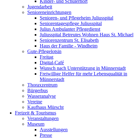
Kinder- und Schülerhort
Jugendarbeit
Senioreneinrichtungen
Senioren- und Pflegeheim Juliusspital
Seniorentagespflege Juliusspital
Julius Ambulanter Pflegedienst
Juliusspital Betreutes Wohnen Haus St. Michael
Seniorenzentrum St. Elisabeth
Haus der Familie - Windheim
Gute-Pflegelotsin
Freitag
Digital-Café
Wunsch nach Unterstützung in Münnerstadt
Freiwillige Helfer für mehr Lebensqualität in
Münnerstadt
Thoraxzentrum
Bürgerbus
Wasseranalyse
Vereine
Kaufhaus Mürscht
Freizeit & Tourismus
Veranstaltungen
Museum
Ausstellungen
Presse