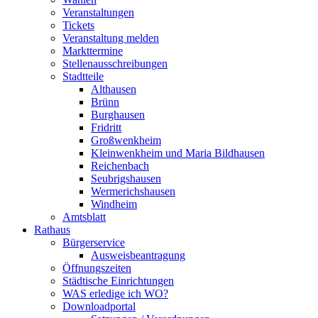
Veranstaltungen
Tickets
Veranstaltung melden
Markttermine
Stellenausschreibungen
Stadtteile
Althausen
Brünn
Burghausen
Fridritt
Großwenkheim
Kleinwenkheim und Maria Bildhausen
Reichenbach
Seubrigshausen
Wermerichshausen
Windheim
Amtsblatt
Rathaus
Bürgerservice
Ausweisbeantragung
Öffnungszeiten
Städtische Einrichtungen
WAS erledige ich WO?
Downloadportal