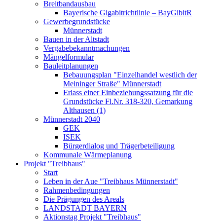
Breitbandausbau
Bayerische Gigabitrichtlinie – BayGibitR
Gewerbegrundstücke
Münnerstadt
Bauen in der Altstadt
Vergabebekanntmachungen
Mängelformular
Bauleitplanungen
Bebauungsplan "Einzelhandel westlich der
Meininger Straße" Münnerstadt
Erlass einer Einbeziehungssatzung für die
Grundstücke Fl.Nr. 318-320, Gemarkung
Althausen (1)
Münnerstadt 2040
GEK
ISEK
Bürgerdialog und Trägerbeteiligung
Kommunale Wärmeplanung
Projekt "Treibhaus"
Start
Leben in der Aue "Treibhaus Münnerstadt"
Rahmenbedingungen
Die Prägungen des Areals
LANDSTADT BAYERN
Aktionstag Projekt "Treibhaus"