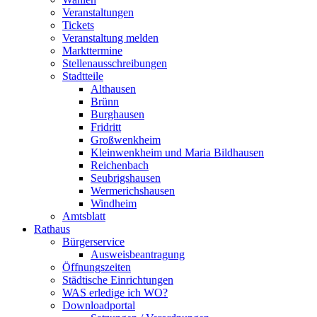
Veranstaltungen
Tickets
Veranstaltung melden
Markttermine
Stellenausschreibungen
Stadtteile
Althausen
Brünn
Burghausen
Fridritt
Großwenkheim
Kleinwenkheim und Maria Bildhausen
Reichenbach
Seubrigshausen
Wermerichshausen
Windheim
Amtsblatt
Rathaus
Bürgerservice
Ausweisbeantragung
Öffnungszeiten
Städtische Einrichtungen
WAS erledige ich WO?
Downloadportal