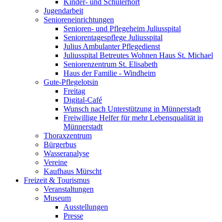
Kinder- und Schülerhort
Jugendarbeit
Senioreneinrichtungen
Senioren- und Pflegeheim Juliusspital
Seniorentagespflege Juliusspital
Julius Ambulanter Pflegedienst
Juliusspital Betreutes Wohnen Haus St. Michael
Seniorenzentrum St. Elisabeth
Haus der Familie - Windheim
Gute-Pflegelotsin
Freitag
Digital-Café
Wunsch nach Unterstützung in Münnerstadt
Freiwillige Helfer für mehr Lebensqualität in
Münnerstadt
Thoraxzentrum
Bürgerbus
Wasseranalyse
Vereine
Kaufhaus Mürscht
Freizeit & Tourismus
Veranstaltungen
Museum
Ausstellungen
Presse