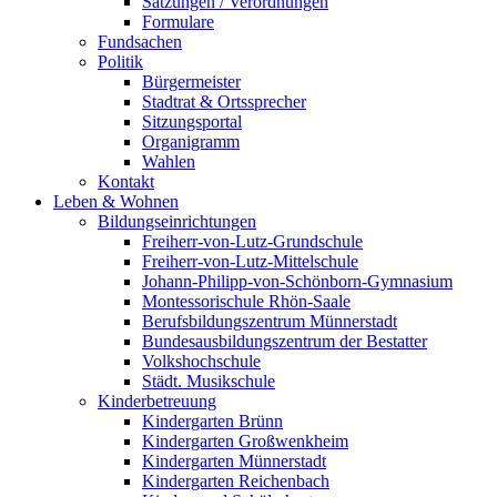
Satzungen / Verordnungen
Formulare
Fundsachen
Politik
Bürgermeister
Stadtrat & Ortssprecher
Sitzungsportal
Organigramm
Wahlen
Kontakt
Leben & Wohnen
Bildungseinrichtungen
Freiherr-von-Lutz-Grundschule
Freiherr-von-Lutz-Mittelschule
Johann-Philipp-von-Schönborn-Gymnasium
Montessorischule Rhön-Saale
Berufsbildungszentrum Münnerstadt
Bundesausbildungszentrum der Bestatter
Volkshochschule
Städt. Musikschule
Kinderbetreuung
Kindergarten Brünn
Kindergarten Großwenkheim
Kindergarten Münnerstadt
Kindergarten Reichenbach