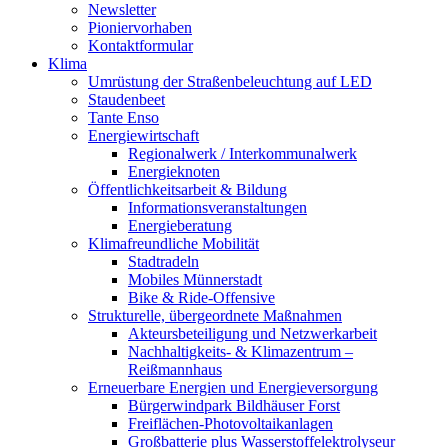
Newsletter
Pioniervorhaben
Kontaktformular
Klima
Umrüstung der Straßenbeleuchtung auf LED
Staudenbeet
Tante Enso
Energiewirtschaft
Regionalwerk / Interkommunalwerk
Energieknoten
Öffentlichkeitsarbeit & Bildung
Informationsveranstaltungen
Energieberatung
Klimafreundliche Mobilität
Stadtradeln
Mobiles Münnerstadt
Bike & Ride-Offensive
Strukturelle, übergeordnete Maßnahmen
Akteursbeteiligung und Netzwerkarbeit
Nachhaltigkeits- & Klimazentrum –
Reißmannhaus
Erneuerbare Energien und Energieversorgung
Bürgerwindpark Bildhäuser Forst
Freiflächen-Photovoltaikanlagen
Großbatterie plus Wasserstoffelektrolyseur