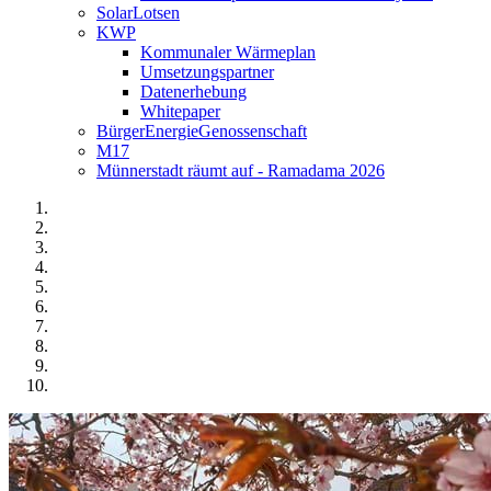
SolarLotsen
KWP
Kommunaler Wärmeplan
Umsetzungspartner
Datenerhebung
Whitepaper
BürgerEnergieGenossenschaft
M17
Münnerstadt räumt auf - Ramadama 2026