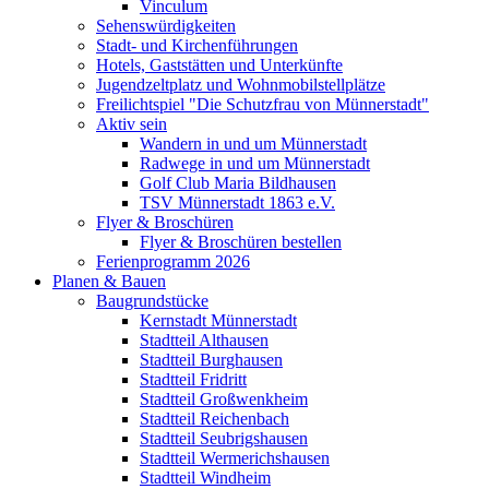
Vinculum
Sehenswürdigkeiten
Stadt- und Kirchenführungen
Hotels, Gaststätten und Unterkünfte
Jugendzeltplatz und Wohnmobilstellplätze
Freilichtspiel "Die Schutzfrau von Münnerstadt"
Aktiv sein
Wandern in und um Münnerstadt
Radwege in und um Münnerstadt
Golf Club Maria Bildhausen
TSV Münnerstadt 1863 e.V.
Flyer & Broschüren
Flyer & Broschüren bestellen
Ferienprogramm 2026
Planen & Bauen
Baugrundstücke
Kernstadt Münnerstadt
Stadtteil Althausen
Stadtteil Burghausen
Stadtteil Fridritt
Stadtteil Großwenkheim
Stadtteil Reichenbach
Stadtteil Seubrigshausen
Stadtteil Wermerichshausen
Stadtteil Windheim