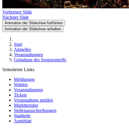
Vorheriger Slide
Nächster Slide
Animation der Slideshow fortführen
Animation der Slideshow anhalten
Start
Aktuelles
Veranstaltungen
Gründung des Seniorentreffs
Seitenleiste Links
Meldungen
Wahlen
Veranstaltungen
Tickets
Veranstaltung melden
Markttermine
Stellenausschreibungen
Stadtteile
Amtsblatt