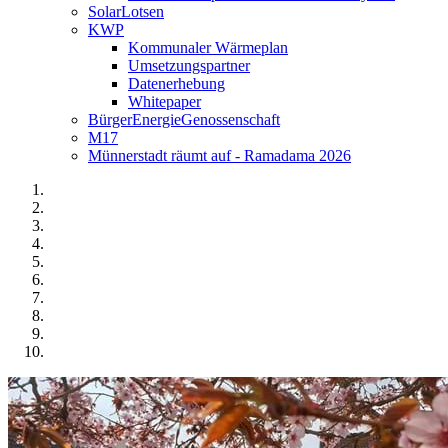
SolarLotsen
KWP
Kommunaler Wärmeplan
Umsetzungspartner
Datenerhebung
Whitepaper
BürgerEnergieGenossenschaft
M17
Münnerstadt räumt auf - Ramadama 2026