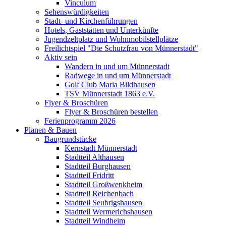
Vinculum
Sehenswürdigkeiten
Stadt- und Kirchenführungen
Hotels, Gaststätten und Unterkünfte
Jugendzeltplatz und Wohnmobilstellplätze
Freilichtspiel "Die Schutzfrau von Münnerstadt"
Aktiv sein
Wandern in und um Münnerstadt
Radwege in und um Münnerstadt
Golf Club Maria Bildhausen
TSV Münnerstadt 1863 e.V.
Flyer & Broschüren
Flyer & Broschüren bestellen
Ferienprogramm 2026
Planen & Bauen
Baugrundstücke
Kernstadt Münnerstadt
Stadtteil Althausen
Stadtteil Burghausen
Stadtteil Fridritt
Stadtteil Großwenkheim
Stadtteil Reichenbach
Stadtteil Seubrigshausen
Stadtteil Wermerichshausen
Stadtteil Windheim