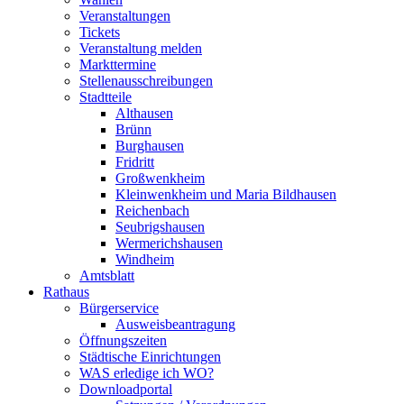
Veranstaltungen
Tickets
Veranstaltung melden
Markttermine
Stellenausschreibungen
Stadtteile
Althausen
Brünn
Burghausen
Fridritt
Großwenkheim
Kleinwenkheim und Maria Bildhausen
Reichenbach
Seubrigshausen
Wermerichshausen
Windheim
Amtsblatt
Rathaus
Bürgerservice
Ausweisbeantragung
Öffnungszeiten
Städtische Einrichtungen
WAS erledige ich WO?
Downloadportal