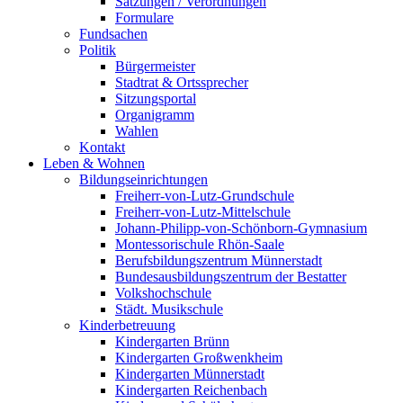
Satzungen / Verordnungen
Formulare
Fundsachen
Politik
Bürgermeister
Stadtrat & Ortssprecher
Sitzungsportal
Organigramm
Wahlen
Kontakt
Leben & Wohnen
Bildungseinrichtungen
Freiherr-von-Lutz-Grundschule
Freiherr-von-Lutz-Mittelschule
Johann-Philipp-von-Schönborn-Gymnasium
Montessorischule Rhön-Saale
Berufsbildungszentrum Münnerstadt
Bundesausbildungszentrum der Bestatter
Volkshochschule
Städt. Musikschule
Kinderbetreuung
Kindergarten Brünn
Kindergarten Großwenkheim
Kindergarten Münnerstadt
Kindergarten Reichenbach