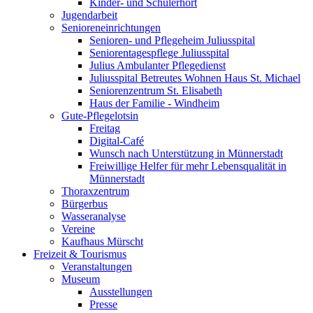
Kinder- und Schülerhort
Jugendarbeit
Senioreneinrichtungen
Senioren- und Pflegeheim Juliusspital
Seniorentagespflege Juliusspital
Julius Ambulanter Pflegedienst
Juliusspital Betreutes Wohnen Haus St. Michael
Seniorenzentrum St. Elisabeth
Haus der Familie - Windheim
Gute-Pflegelotsin
Freitag
Digital-Café
Wunsch nach Unterstützung in Münnerstadt
Freiwillige Helfer für mehr Lebensqualität in
Münnerstadt
Thoraxzentrum
Bürgerbus
Wasseranalyse
Vereine
Kaufhaus Mürscht
Freizeit & Tourismus
Veranstaltungen
Museum
Ausstellungen
Presse