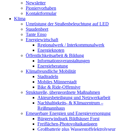
Newsletter
Pioniervorhaben
Kontaktformular
Klima
Umrüstung der Straßenbeleuchtung auf LED
Staudenbeet
Tante Enso
Energiewirtschaft
Regionalwerk / Interkommunalwerk
Energieknoten
Öffentlichkeitsarbeit & Bildung
Informationsveranstaltungen
Energieberatung
Klimafreundliche Mobilität
Stadtradeln
Mobiles Münnerstadt
Bike & Ride-Offensive
Strukturelle, übergeordnete Maßnahmen
Akteursbeteiligung und Netzwerkarbeit
Nachhaltigkeits- & Klimazentrum –
Reißmannhaus
Erneuerbare Energien und Energieversorgung
Bürgerwindpark Bildhäuser Forst
Freiflächen-Photovoltaikanlagen
Großbatterie plus Wasserstoffelektrolyseur