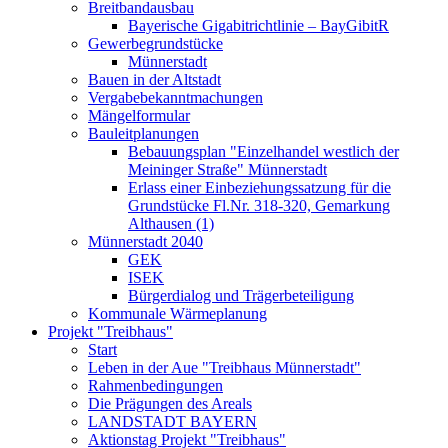
Breitbandausbau
Bayerische Gigabitrichtlinie – BayGibitR
Gewerbegrundstücke
Münnerstadt
Bauen in der Altstadt
Vergabebekanntmachungen
Mängelformular
Bauleitplanungen
Bebauungsplan "Einzelhandel westlich der
Meininger Straße" Münnerstadt
Erlass einer Einbeziehungssatzung für die
Grundstücke Fl.Nr. 318-320, Gemarkung
Althausen (1)
Münnerstadt 2040
GEK
ISEK
Bürgerdialog und Trägerbeteiligung
Kommunale Wärmeplanung
Projekt "Treibhaus"
Start
Leben in der Aue "Treibhaus Münnerstadt"
Rahmenbedingungen
Die Prägungen des Areals
LANDSTADT BAYERN
Aktionstag Projekt "Treibhaus"