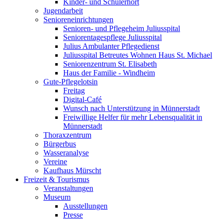
Kinder- und Schülerhort
Jugendarbeit
Senioreneinrichtungen
Senioren- und Pflegeheim Juliusspital
Seniorentagespflege Juliusspital
Julius Ambulanter Pflegedienst
Juliusspital Betreutes Wohnen Haus St. Michael
Seniorenzentrum St. Elisabeth
Haus der Familie - Windheim
Gute-Pflegelotsin
Freitag
Digital-Café
Wunsch nach Unterstützung in Münnerstadt
Freiwillige Helfer für mehr Lebensqualität in
Münnerstadt
Thoraxzentrum
Bürgerbus
Wasseranalyse
Vereine
Kaufhaus Mürscht
Freizeit & Tourismus
Veranstaltungen
Museum
Ausstellungen
Presse