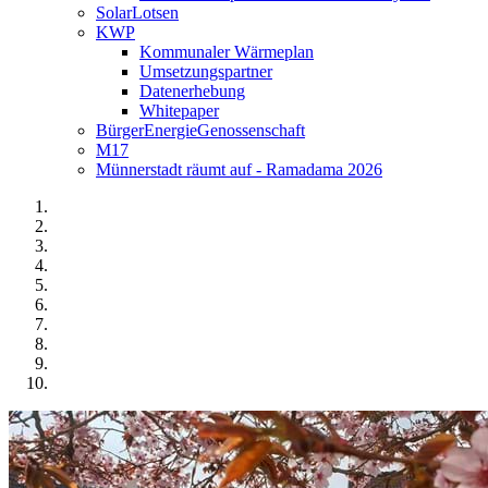
SolarLotsen
KWP
Kommunaler Wärmeplan
Umsetzungspartner
Datenerhebung
Whitepaper
BürgerEnergieGenossenschaft
M17
Münnerstadt räumt auf - Ramadama 2026