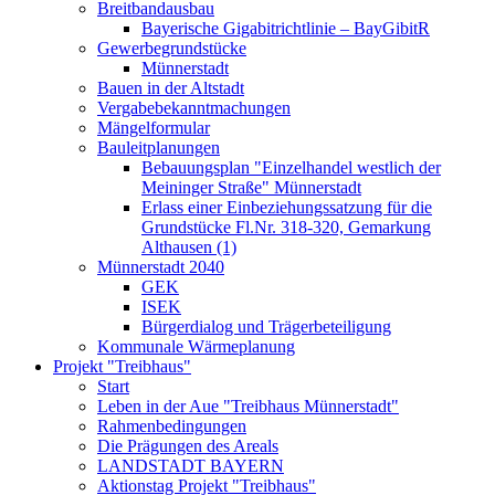
Breitbandausbau
Bayerische Gigabitrichtlinie – BayGibitR
Gewerbegrundstücke
Münnerstadt
Bauen in der Altstadt
Vergabebekanntmachungen
Mängelformular
Bauleitplanungen
Bebauungsplan "Einzelhandel westlich der
Meininger Straße" Münnerstadt
Erlass einer Einbeziehungssatzung für die
Grundstücke Fl.Nr. 318-320, Gemarkung
Althausen (1)
Münnerstadt 2040
GEK
ISEK
Bürgerdialog und Trägerbeteiligung
Kommunale Wärmeplanung
Projekt "Treibhaus"
Start
Leben in der Aue "Treibhaus Münnerstadt"
Rahmenbedingungen
Die Prägungen des Areals
LANDSTADT BAYERN
Aktionstag Projekt "Treibhaus"