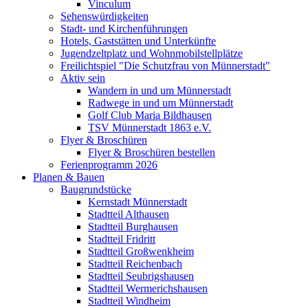
Vinculum
Sehenswürdigkeiten
Stadt- und Kirchenführungen
Hotels, Gaststätten und Unterkünfte
Jugendzeltplatz und Wohnmobilstellplätze
Freilichtspiel "Die Schutzfrau von Münnerstadt"
Aktiv sein
Wandern in und um Münnerstadt
Radwege in und um Münnerstadt
Golf Club Maria Bildhausen
TSV Münnerstadt 1863 e.V.
Flyer & Broschüren
Flyer & Broschüren bestellen
Ferienprogramm 2026
Planen & Bauen
Baugrundstücke
Kernstadt Münnerstadt
Stadtteil Althausen
Stadtteil Burghausen
Stadtteil Fridritt
Stadtteil Großwenkheim
Stadtteil Reichenbach
Stadtteil Seubrigshausen
Stadtteil Wermerichshausen
Stadtteil Windheim