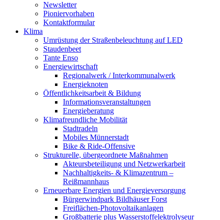
Newsletter
Pioniervorhaben
Kontaktformular
Klima
Umrüstung der Straßenbeleuchtung auf LED
Staudenbeet
Tante Enso
Energiewirtschaft
Regionalwerk / Interkommunalwerk
Energieknoten
Öffentlichkeitsarbeit & Bildung
Informationsveranstaltungen
Energieberatung
Klimafreundliche Mobilität
Stadtradeln
Mobiles Münnerstadt
Bike & Ride-Offensive
Strukturelle, übergeordnete Maßnahmen
Akteursbeteiligung und Netzwerkarbeit
Nachhaltigkeits- & Klimazentrum –
Reißmannhaus
Erneuerbare Energien und Energieversorgung
Bürgerwindpark Bildhäuser Forst
Freiflächen-Photovoltaikanlagen
Großbatterie plus Wasserstoffelektrolyseur