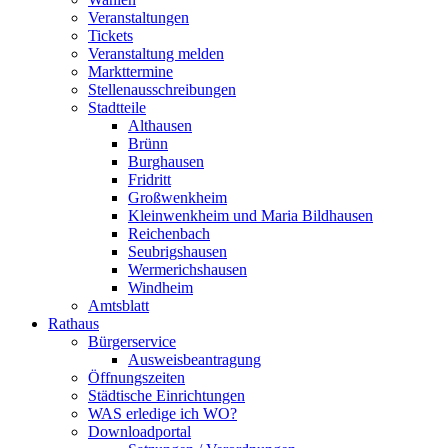
Veranstaltungen
Tickets
Veranstaltung melden
Markttermine
Stellenausschreibungen
Stadtteile
Althausen
Brünn
Burghausen
Fridritt
Großwenkheim
Kleinwenkheim und Maria Bildhausen
Reichenbach
Seubrigshausen
Wermerichshausen
Windheim
Amtsblatt
Rathaus
Bürgerservice
Ausweisbeantragung
Öffnungszeiten
Städtische Einrichtungen
WAS erledige ich WO?
Downloadportal