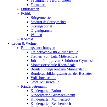
Satzungen / Verordnungen
Formulare
Fundsachen
Politik
Bürgermeister
Stadtrat & Ortssprecher
Sitzungsportal
Organigramm
Wahlen
Kontakt
Leben & Wohnen
Bildungseinrichtungen
Freiherr-von-Lutz-Grundschule
Freiherr-von-Lutz-Mittelschule
Johann-Philipp-von-Schönborn-Gymnasium
Montessorischule Rhön-Saale
Berufsbildungszentrum Münnerstadt
Bundesausbildungszentrum der Bestatter
Volkshochschule
Städt. Musikschule
Kinderbetreuung
Kindergarten Brünn
Kindergarten Großwenkheim
Kindergarten Münnerstadt
Kindergarten Reichenbach