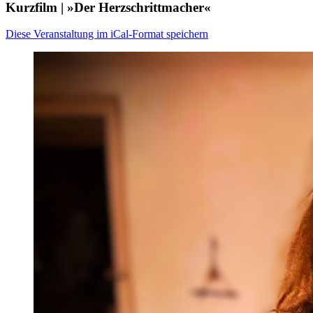
Kurzfilm | »Der Herzschrittmacher«
Diese Veranstaltung im iCal-Format speichern