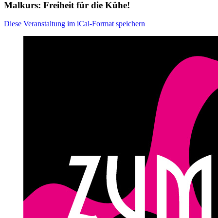
Malkurs: Freiheit für die Kühe!
Diese Veranstaltung im iCal-Format speichern