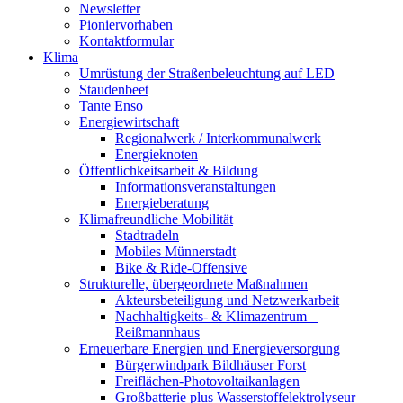
Newsletter
Pioniervorhaben
Kontaktformular
Klima
Umrüstung der Straßenbeleuchtung auf LED
Staudenbeet
Tante Enso
Energiewirtschaft
Regionalwerk / Interkommunalwerk
Energieknoten
Öffentlichkeitsarbeit & Bildung
Informationsveranstaltungen
Energieberatung
Klimafreundliche Mobilität
Stadtradeln
Mobiles Münnerstadt
Bike & Ride-Offensive
Strukturelle, übergeordnete Maßnahmen
Akteursbeteiligung und Netzwerkarbeit
Nachhaltigkeits- & Klimazentrum –
Reißmannhaus
Erneuerbare Energien und Energieversorgung
Bürgerwindpark Bildhäuser Forst
Freiflächen-Photovoltaikanlagen
Großbatterie plus Wasserstoffelektrolyseur