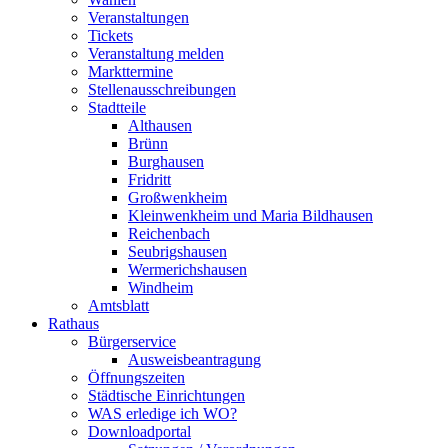
Veranstaltungen
Tickets
Veranstaltung melden
Markttermine
Stellenausschreibungen
Stadtteile
Althausen
Brünn
Burghausen
Fridritt
Großwenkheim
Kleinwenkheim und Maria Bildhausen
Reichenbach
Seubrigshausen
Wermerichshausen
Windheim
Amtsblatt
Rathaus
Bürgerservice
Ausweisbeantragung
Öffnungszeiten
Städtische Einrichtungen
WAS erledige ich WO?
Downloadportal