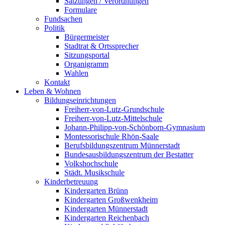
Satzungen / Verordnungen
Formulare
Fundsachen
Politik
Bürgermeister
Stadtrat & Ortssprecher
Sitzungsportal
Organigramm
Wahlen
Kontakt
Leben & Wohnen
Bildungseinrichtungen
Freiherr-von-Lutz-Grundschule
Freiherr-von-Lutz-Mittelschule
Johann-Philipp-von-Schönborn-Gymnasium
Montessorischule Rhön-Saale
Berufsbildungszentrum Münnerstadt
Bundesausbildungszentrum der Bestatter
Volkshochschule
Städt. Musikschule
Kinderbetreuung
Kindergarten Brünn
Kindergarten Großwenkheim
Kindergarten Münnerstadt
Kindergarten Reichenbach