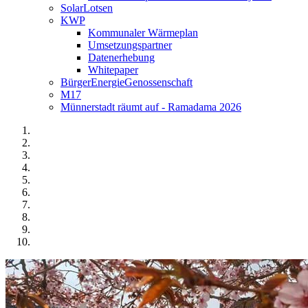
SolarLotsen
KWP
Kommunaler Wärmeplan
Umsetzungspartner
Datenerhebung
Whitepaper
BürgerEnergieGenossenschaft
M17
Münnerstadt räumt auf - Ramadama 2026