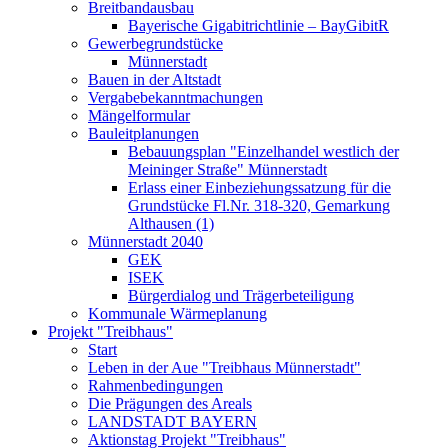
Breitbandausbau
Bayerische Gigabitrichtlinie – BayGibitR
Gewerbegrundstücke
Münnerstadt
Bauen in der Altstadt
Vergabebekanntmachungen
Mängelformular
Bauleitplanungen
Bebauungsplan "Einzelhandel westlich der
Meininger Straße" Münnerstadt
Erlass einer Einbeziehungssatzung für die
Grundstücke Fl.Nr. 318-320, Gemarkung
Althausen (1)
Münnerstadt 2040
GEK
ISEK
Bürgerdialog und Trägerbeteiligung
Kommunale Wärmeplanung
Projekt "Treibhaus"
Start
Leben in der Aue "Treibhaus Münnerstadt"
Rahmenbedingungen
Die Prägungen des Areals
LANDSTADT BAYERN
Aktionstag Projekt "Treibhaus"