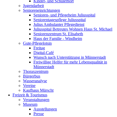
Kinder- und Schülerhort
Jugendarbeit
Senioreneinrichtungen
Senioren- und Pflegeheim Juliusspital
Seniorentagespflege Juliusspital
Julius Ambulanter Pflegedienst
Juliusspital Betreutes Wohnen Haus St. Michael
Seniorenzentrum St. Elisabeth
Haus der Familie - Windheim
Gute-Pflegelotsin
Freitag
Digital-Café
Wunsch nach Unterstützung in Münnerstadt
Freiwillige Helfer für mehr Lebensqualität in
Münnerstadt
Thoraxzentrum
Bürgerbus
Wasseranalyse
Vereine
Kaufhaus Mürscht
Freizeit & Tourismus
Veranstaltungen
Museum
Ausstellungen
Presse