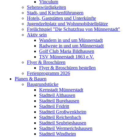
Vinculum
Sehenswürdigkeiten
Stadt- und Kirchenführungen
Hotels, Gaststätten und Unterkünfte
Jugendzeltplatz und Wohnmobilstellplätze
Freilichtspiel "Die Schutzfrau von Münnerstadt"
Aktiv sein
Wandern in und um Münnerstadt
Radwege in und um Münnerstadt
Golf Club Maria Bildhausen
TSV Münnerstadt 1863 e.V.
Flyer & Broschüren
Flyer & Broschüren bestellen
Ferienprogramm 2026
Planen & Bauen
Baugrundstücke
Kernstadt Münnerstadt
Stadtteil Althausen
Stadtteil Burghausen
Stadtteil Fridritt
Stadtteil Großwenkheim
Stadtteil Reichenbach
Stadtteil Seubrigshausen
Stadtteil Wermerichshausen
Stadtteil Windheim