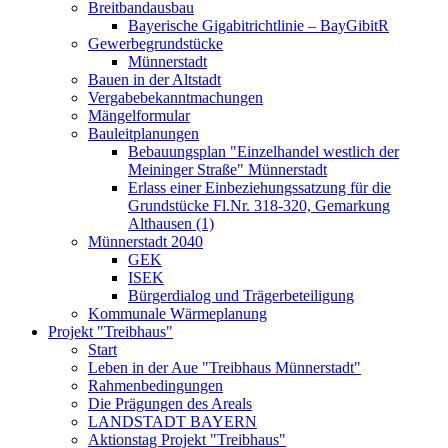
Breitbandausbau
Bayerische Gigabitrichtlinie – BayGibitR
Gewerbegrundstücke
Münnerstadt
Bauen in der Altstadt
Vergabebekanntmachungen
Mängelformular
Bauleitplanungen
Bebauungsplan "Einzelhandel westlich der
Meininger Straße" Münnerstadt
Erlass einer Einbeziehungssatzung für die
Grundstücke Fl.Nr. 318-320, Gemarkung
Althausen (1)
Münnerstadt 2040
GEK
ISEK
Bürgerdialog und Trägerbeteiligung
Kommunale Wärmeplanung
Projekt "Treibhaus"
Start
Leben in der Aue "Treibhaus Münnerstadt"
Rahmenbedingungen
Die Prägungen des Areals
LANDSTADT BAYERN
Aktionstag Projekt "Treibhaus"