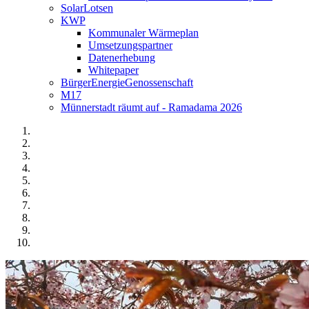
SolarLotsen
KWP
Kommunaler Wärmeplan
Umsetzungspartner
Datenerhebung
Whitepaper
BürgerEnergieGenossenschaft
M17
Münnerstadt räumt auf - Ramadama 2026