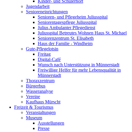
Kinder- und Schülerhort
Jugendarbeit
Senioreneinrichtungen
Senioren- und Pflegeheim Juliusspital
Seniorentagespflege Juliusspital
Julius Ambulanter Pflegedienst
Juliusspital Betreutes Wohnen Haus St. Michael
Seniorenzentrum St. Elisabeth
Haus der Familie - Windheim
Gute-Pflegelotsin
Freitag
Digital-Café
Wunsch nach Unterstützung in Münnerstadt
Freiwillige Helfer für mehr Lebensqualität in
Münnerstadt
Thoraxzentrum
Bürgerbus
Wasseranalyse
Vereine
Kaufhaus Mürscht
Freizeit & Tourismus
Veranstaltungen
Museum
Ausstellungen
Presse