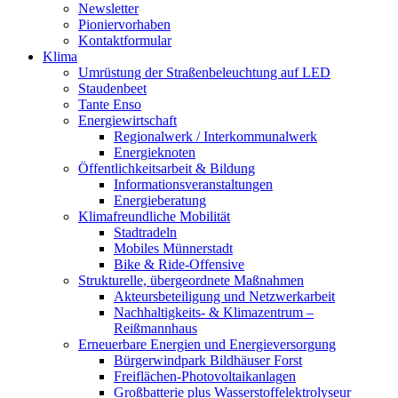
Newsletter
Pioniervorhaben
Kontaktformular
Klima
Umrüstung der Straßenbeleuchtung auf LED
Staudenbeet
Tante Enso
Energiewirtschaft
Regionalwerk / Interkommunalwerk
Energieknoten
Öffentlichkeitsarbeit & Bildung
Informationsveranstaltungen
Energieberatung
Klimafreundliche Mobilität
Stadtradeln
Mobiles Münnerstadt
Bike & Ride-Offensive
Strukturelle, übergeordnete Maßnahmen
Akteursbeteiligung und Netzwerkarbeit
Nachhaltigkeits- & Klimazentrum –
Reißmannhaus
Erneuerbare Energien und Energieversorgung
Bürgerwindpark Bildhäuser Forst
Freiflächen-Photovoltaikanlagen
Großbatterie plus Wasserstoffelektrolyseur