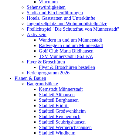
Vinculum
Sehenswürdigkeiten
Stadt- und Kirchenführungen
Hotels, Gaststätten und Unterkünfte
Jugendzeltplatz und Wohnmobilstellplätze
Freilichtspiel "Die Schutzfrau von Münnerstadt"
Aktiv sein
Wandern in und um Münnerstadt
Radwege in und um Münnerstadt
Golf Club Maria Bildhausen
TSV Münnerstadt 1863 e.V.
Flyer & Broschüren
Flyer & Broschüren bestellen
Ferienprogramm 2026
Planen & Bauen
Baugrundstücke
Kernstadt Münnerstadt
Stadtteil Althausen
Stadtteil Burghausen
Stadtteil Fridritt
Stadtteil Großwenkheim
Stadtteil Reichenbach
Stadtteil Seubrigshausen
Stadtteil Wermerichshausen
Stadtteil Windheim