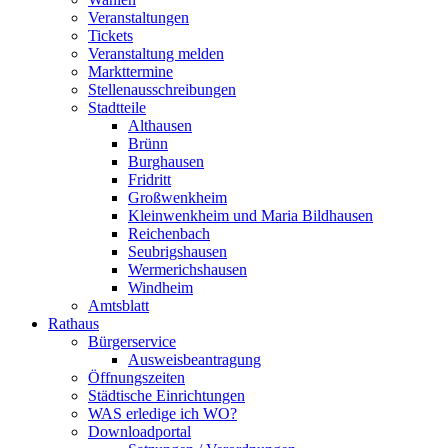
Veranstaltungen
Tickets
Veranstaltung melden
Markttermine
Stellenausschreibungen
Stadtteile
Althausen
Brünn
Burghausen
Fridritt
Großwenkheim
Kleinwenkheim und Maria Bildhausen
Reichenbach
Seubrigshausen
Wermerichshausen
Windheim
Amtsblatt
Rathaus
Bürgerservice
Ausweisbeantragung
Öffnungszeiten
Städtische Einrichtungen
WAS erledige ich WO?
Downloadportal