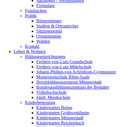
Satzungen / Verordnungen
Formulare
Fundsachen
Politik
Bürgermeister
Stadtrat & Ortssprecher
Sitzungsportal
Organigramm
Wahlen
Kontakt
Leben & Wohnen
Bildungseinrichtungen
Freiherr-von-Lutz-Grundschule
Freiherr-von-Lutz-Mittelschule
Johann-Philipp-von-Schönborn-Gymnasium
Montessorischule Rhön-Saale
Berufsbildungszentrum Münnerstadt
Bundesausbildungszentrum der Bestatter
Volkshochschule
Städt. Musikschule
Kinderbetreuung
Kindergarten Brünn
Kindergarten Großwenkheim
Kindergarten Münnerstadt
Kindergarten Reichenbach