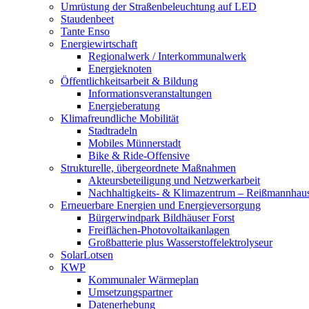
Umrüstung der Straßenbeleuchtung auf LED
Staudenbeet
Tante Enso
Energiewirtschaft
Regionalwerk / Interkommunalwerk
Energieknoten
Öffentlichkeitsarbeit & Bildung
Informationsveranstaltungen
Energieberatung
Klimafreundliche Mobilität
Stadtradeln
Mobiles Münnerstadt
Bike & Ride-Offensive
Strukturelle, übergeordnete Maßnahmen
Akteursbeteiligung und Netzwerkarbeit
Nachhaltigkeits- & Klimazentrum – Reißmannhau
Erneuerbare Energien und Energieversorgung
Bürgerwindpark Bildhäuser Forst
Freiflächen-Photovoltaikanlagen
Großbatterie plus Wasserstoffelektrolyseur
SolarLotsen
KWP
Kommunaler Wärmeplan
Umsetzungspartner
Datenerhebung