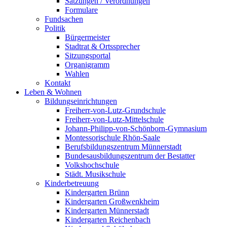
Satzungen / Verordnungen
Formulare
Fundsachen
Politik
Bürgermeister
Stadtrat & Ortssprecher
Sitzungsportal
Organigramm
Wahlen
Kontakt
Leben & Wohnen
Bildungseinrichtungen
Freiherr-von-Lutz-Grundschule
Freiherr-von-Lutz-Mittelschule
Johann-Philipp-von-Schönborn-Gymnasium
Montessorischule Rhön-Saale
Berufsbildungszentrum Münnerstadt
Bundesausbildungszentrum der Bestatter
Volkshochschule
Städt. Musikschule
Kinderbetreuung
Kindergarten Brünn
Kindergarten Großwenkheim
Kindergarten Münnerstadt
Kindergarten Reichenbach