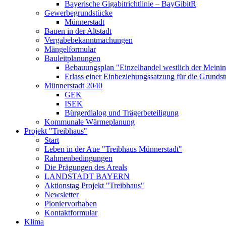
Bayerische Gigabitrichtlinie – BayGibitR
Gewerbegrundstücke
Münnerstadt
Bauen in der Altstadt
Vergabebekanntmachungen
Mängelformular
Bauleitplanungen
Bebauungsplan "Einzelhandel westlich der Meinin
Erlass einer Einbeziehungssatzung für die Grunds
Münnerstadt 2040
GEK
ISEK
Bürgerdialog und Trägerbeteiligung
Kommunale Wärmeplanung
Projekt "Treibhaus"
Start
Leben in der Aue "Treibhaus Münnerstadt"
Rahmenbedingungen
Die Prägungen des Areals
LANDSTADT BAYERN
Aktionstag Projekt "Treibhaus"
Newsletter
Pioniervorhaben
Kontaktformular
Klima