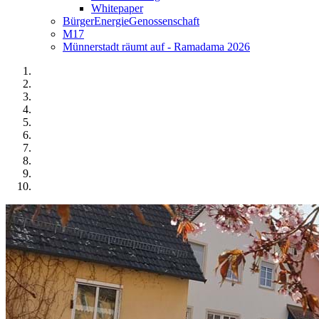
Whitepaper
BürgerEnergieGenossenschaft
M17
Münnerstadt räumt auf - Ramadama 2026