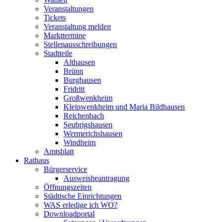
Veranstaltungen
Tickets
Veranstaltung melden
Markttermine
Stellenausschreibungen
Stadtteile
Althausen
Brünn
Burghausen
Fridritt
Großwenkheim
Kleinwenkheim und Maria Bildhausen
Reichenbach
Seubrigshausen
Wermerichshausen
Windheim
Amtsblatt
Rathaus
Bürgerservice
Ausweisbeantragung
Öffnungszeiten
Städtische Einrichtungen
WAS erledige ich WO?
Downloadportal