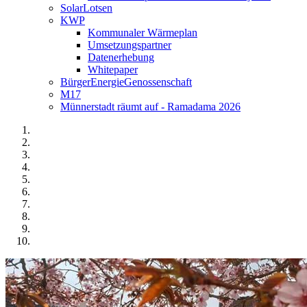
SolarLotsen
KWP
Kommunaler Wärmeplan
Umsetzungspartner
Datenerhebung
Whitepaper
BürgerEnergieGenossenschaft
M17
Münnerstadt räumt auf - Ramadama 2026