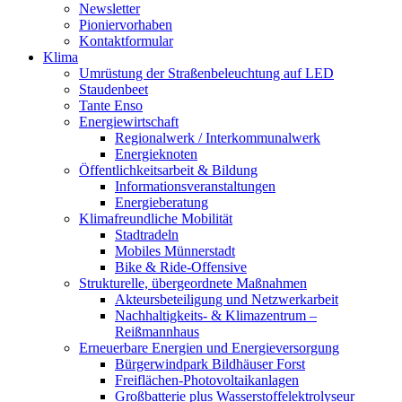
Newsletter
Pioniervorhaben
Kontaktformular
Klima
Umrüstung der Straßenbeleuchtung auf LED
Staudenbeet
Tante Enso
Energiewirtschaft
Regionalwerk / Interkommunalwerk
Energieknoten
Öffentlichkeitsarbeit & Bildung
Informationsveranstaltungen
Energieberatung
Klimafreundliche Mobilität
Stadtradeln
Mobiles Münnerstadt
Bike & Ride-Offensive
Strukturelle, übergeordnete Maßnahmen
Akteursbeteiligung und Netzwerkarbeit
Nachhaltigkeits- & Klimazentrum –
Reißmannhaus
Erneuerbare Energien und Energieversorgung
Bürgerwindpark Bildhäuser Forst
Freiflächen-Photovoltaikanlagen
Großbatterie plus Wasserstoffelektrolyseur