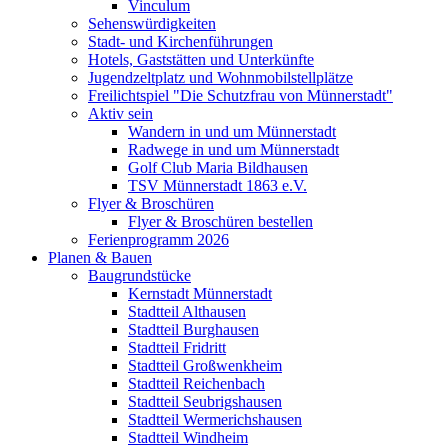
Vinculum
Sehenswürdigkeiten
Stadt- und Kirchenführungen
Hotels, Gaststätten und Unterkünfte
Jugendzeltplatz und Wohnmobilstellplätze
Freilichtspiel "Die Schutzfrau von Münnerstadt"
Aktiv sein
Wandern in und um Münnerstadt
Radwege in und um Münnerstadt
Golf Club Maria Bildhausen
TSV Münnerstadt 1863 e.V.
Flyer & Broschüren
Flyer & Broschüren bestellen
Ferienprogramm 2026
Planen & Bauen
Baugrundstücke
Kernstadt Münnerstadt
Stadtteil Althausen
Stadtteil Burghausen
Stadtteil Fridritt
Stadtteil Großwenkheim
Stadtteil Reichenbach
Stadtteil Seubrigshausen
Stadtteil Wermerichshausen
Stadtteil Windheim