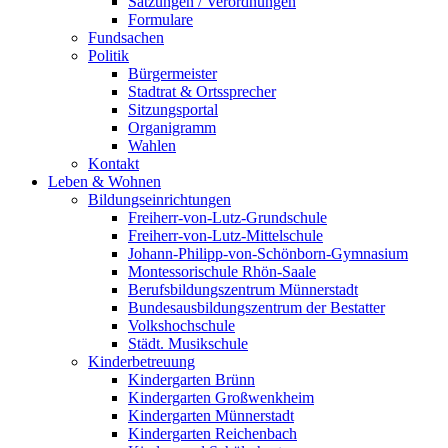
Satzungen / Verordnungen
Formulare
Fundsachen
Politik
Bürgermeister
Stadtrat & Ortssprecher
Sitzungsportal
Organigramm
Wahlen
Kontakt
Leben & Wohnen
Bildungseinrichtungen
Freiherr-von-Lutz-Grundschule
Freiherr-von-Lutz-Mittelschule
Johann-Philipp-von-Schönborn-Gymnasium
Montessorischule Rhön-Saale
Berufsbildungszentrum Münnerstadt
Bundesausbildungszentrum der Bestatter
Volkshochschule
Städt. Musikschule
Kinderbetreuung
Kindergarten Brünn
Kindergarten Großwenkheim
Kindergarten Münnerstadt
Kindergarten Reichenbach