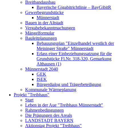
Breitbandausbau
Bayerische Gigabitrichtlinie – BayGibitR
Gewerbegrundstücke
Münnerstadt
Bauen in der Altstadt
Vergabebekanntmachungen
Mängelformular
Bauleitplanungen
Bebauungsplan "Einzelhandel westlich der
Meininger Straße" Münnerstadt
Erlass einer Einbeziehungssatzung für die
Grundstücke Fl.Nr. 318-320, Gemarkung
Althausen (1)
Münnerstadt 2040
GEK
ISEK
Bürgerdialog und Trägerbeteiligung
Kommunale Wärmeplanung
Projekt "Treibhaus"
Start
Leben in der Aue "Treibhaus Münnerstadt"
Rahmenbedingungen
Die Prägungen des Areals
LANDSTADT BAYERN
Aktionstag Projekt "Treibhaus"