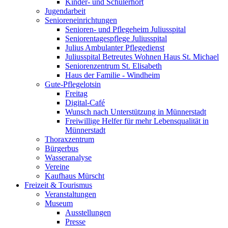
Kinder- und Schülerhort
Jugendarbeit
Senioreneinrichtungen
Senioren- und Pflegeheim Juliusspital
Seniorentagespflege Juliusspital
Julius Ambulanter Pflegedienst
Juliusspital Betreutes Wohnen Haus St. Michael
Seniorenzentrum St. Elisabeth
Haus der Familie - Windheim
Gute-Pflegelotsin
Freitag
Digital-Café
Wunsch nach Unterstützung in Münnerstadt
Freiwillige Helfer für mehr Lebensqualität in
Münnerstadt
Thoraxzentrum
Bürgerbus
Wasseranalyse
Vereine
Kaufhaus Mürscht
Freizeit & Tourismus
Veranstaltungen
Museum
Ausstellungen
Presse