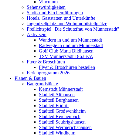
Vinculum
Sehenswürdigkeiten
Stadt- und Kirchenführungen
Hotels, Gaststätten und Unterkünfte
Jugendzeltplatz und Wohnmobilstellplätze
Freilichtspiel "Die Schutzfrau von Münnerstadt"
Aktiv sein
Wandern in und um Münnerstadt
Radwege in und um Münnerstadt
Golf Club Maria Bildhausen
TSV Münnerstadt 1863 e.V.
Flyer & Broschüren
Flyer & Broschüren bestellen
Ferienprogramm 2026
Planen & Bauen
Baugrundstücke
Kernstadt Münnerstadt
Stadtteil Althausen
Stadtteil Burghausen
Stadtteil Fridritt
Stadtteil Großwenkheim
Stadtteil Reichenbach
Stadtteil Seubrigshausen
Stadtteil Wermerichshausen
Stadtteil Windheim