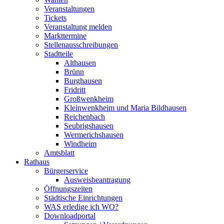
Veranstaltungen
Tickets
Veranstaltung melden
Markttermine
Stellenausschreibungen
Stadtteile
Althausen
Brünn
Burghausen
Fridritt
Großwenkheim
Kleinwenkheim und Maria Bildhausen
Reichenbach
Seubrigshausen
Wermerichshausen
Windheim
Amtsblatt
Rathaus
Bürgerservice
Ausweisbeantragung
Öffnungszeiten
Städtische Einrichtungen
WAS erledige ich WO?
Downloadportal