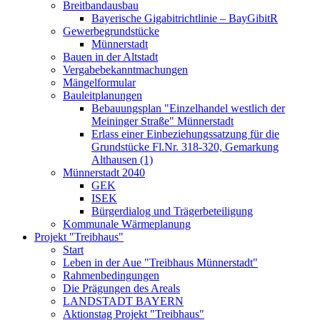
Breitbandausbau
Bayerische Gigabitrichtlinie – BayGibitR
Gewerbegrundstücke
Münnerstadt
Bauen in der Altstadt
Vergabebekanntmachungen
Mängelformular
Bauleitplanungen
Bebauungsplan "Einzelhandel westlich der
Meininger Straße" Münnerstadt
Erlass einer Einbeziehungssatzung für die
Grundstücke Fl.Nr. 318-320, Gemarkung
Althausen (1)
Münnerstadt 2040
GEK
ISEK
Bürgerdialog und Trägerbeteiligung
Kommunale Wärmeplanung
Projekt "Treibhaus"
Start
Leben in der Aue "Treibhaus Münnerstadt"
Rahmenbedingungen
Die Prägungen des Areals
LANDSTADT BAYERN
Aktionstag Projekt "Treibhaus"