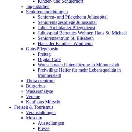
Kinder- und Schülerhort
Jugendarbeit
Senioreneinrichtungen
Senioren- und Pflegeheim Juliusspital
Seniorentagespflege Juliusspital
Julius Ambulanter Pflegedienst
Juliusspital Betreutes Wohnen Haus St. Michael
Seniorenzentrum St. Elisabeth
Haus der Familie - Windheim
Gute-Pflegelotsin
Freitag
Digital-Café
Wunsch nach Unterstützung in Münnerstadt
Freiwillige Helfer für mehr Lebensqualität in
Münnerstadt
Thoraxzentrum
Bürgerbus
Wasseranalyse
Vereine
Kaufhaus Mürscht
Freizeit & Tourismus
Veranstaltungen
Museum
Ausstellungen
Presse