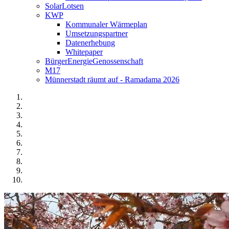
SolarLotsen
KWP
Kommunaler Wärmeplan
Umsetzungspartner
Datenerhebung
Whitepaper
BürgerEnergieGenossenschaft
M17
Münnerstadt räumt auf - Ramadama 2026