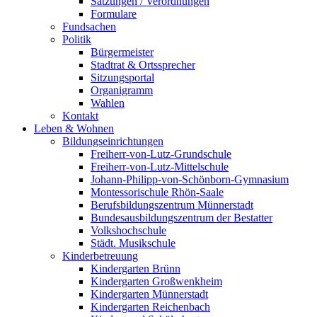
Satzungen / Verordnungen
Formulare
Fundsachen
Politik
Bürgermeister
Stadtrat & Ortssprecher
Sitzungsportal
Organigramm
Wahlen
Kontakt
Leben & Wohnen
Bildungseinrichtungen
Freiherr-von-Lutz-Grundschule
Freiherr-von-Lutz-Mittelschule
Johann-Philipp-von-Schönborn-Gymnasium
Montessorischule Rhön-Saale
Berufsbildungszentrum Münnerstadt
Bundesausbildungszentrum der Bestatter
Volkshochschule
Städt. Musikschule
Kinderbetreuung
Kindergarten Brünn
Kindergarten Großwenkheim
Kindergarten Münnerstadt
Kindergarten Reichenbach