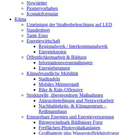
Newsletter
Pioniervorhaben
Kontaktformular
Klima
Umrüstung der Straßenbeleuchtung auf LED
Staudenbeet
Tante Enso
Energiewirtschaft
Regionalwerk / Interkommunalwerk
Energieknoten
Öffentlichkeitsarbeit & Bildung
Informationsveranstaltungen
Energieberatung
Klimafreundliche Mobilität
Stadtradeln
Mobiles Münnerstadt
Bike & Ride-Offensive
Strukturelle, übergeordnete Maßnahmen
Akteursbeteiligung und Netzwerkarbeit
Nachhaltigkeits- & Klimazentrum –
Reißmannhaus
Erneuerbare Energien und Energieversorgung
Bürgerwindpark Bildhäuser Forst
Freiflächen-Photovoltaikanlagen
Großbatterie plus Wasserstoffelektrolyseur