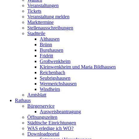
Veranstaltungen
Tickets
Veranstaltung melden
Markttermine
Stellenausschreibungen
Stadtteile
Althausen
Brünn
Burghausen
Fridritt
Großwenkheim
Kleinwenkheim und Maria Bildhausen
Reichenbach
Seubrigshausen
Wermerichshausen
Windheim
Amtsblatt
Rathaus
Bürgerservice
Ausweisbeantragung
Öffnungszeiten
Städtische Einrichtungen
WAS erledige ich WO?
Downloadportal