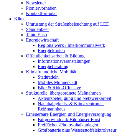
Newsletter
Pioniervorhaben
Kontaktformular
Klima
Umrüstung der Straßenbeleuchtung auf LED
Staudenbeet
Tante Enso
Energiewirtschaft
Regionalwerk / Interkommunalwerk
Energieknoten
Öffentlichkeitsarbeit & Bildung
Informationsveranstaltungen
Energieberatung
Klimafreundliche Mobilität
Stadtradeln
Mobiles Münnerstadt
Bike & Ride-Offensive
Strukturelle, übergeordnete Maßnahmen
Akteursbeteiligung und Netzwerkarbeit
Nachhaltigkeits- & Klimazentrum –
Reißmannhaus
Erneuerbare Energien und Energieversorgung
Bürgerwindpark Bildhäuser Forst
Freiflächen-Photovoltaikanlagen
Großbatterie plus Wasserstoffelektrolyseur