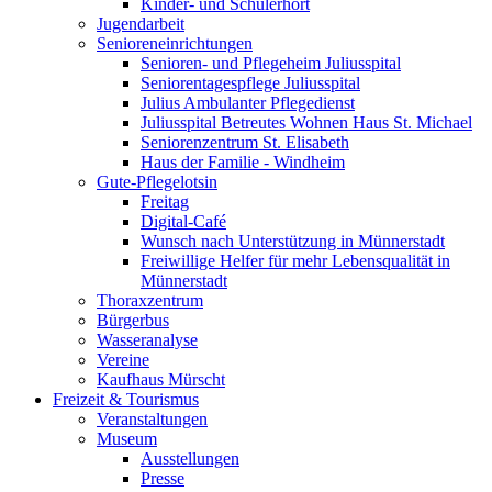
Kinder- und Schülerhort
Jugendarbeit
Senioreneinrichtungen
Senioren- und Pflegeheim Juliusspital
Seniorentagespflege Juliusspital
Julius Ambulanter Pflegedienst
Juliusspital Betreutes Wohnen Haus St. Michael
Seniorenzentrum St. Elisabeth
Haus der Familie - Windheim
Gute-Pflegelotsin
Freitag
Digital-Café
Wunsch nach Unterstützung in Münnerstadt
Freiwillige Helfer für mehr Lebensqualität in
Münnerstadt
Thoraxzentrum
Bürgerbus
Wasseranalyse
Vereine
Kaufhaus Mürscht
Freizeit & Tourismus
Veranstaltungen
Museum
Ausstellungen
Presse