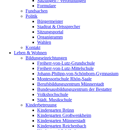
Satzungen / Verordnungen
Formulare
Fundsachen
Politik
Bürgermeister
Stadtrat & Ortssprecher
Sitzungsportal
Organigramm
Wahlen
Kontakt
Leben & Wohnen
Bildungseinrichtungen
Freiherr-von-Lutz-Grundschule
Freiherr-von-Lutz-Mittelschule
Johann-Philipp-von-Schönborn-Gymnasium
Montessorischule Rhön-Saale
Berufsbildungszentrum Münnerstadt
Bundesausbildungszentrum der Bestatter
Volkshochschule
Städt. Musikschule
Kinderbetreuung
Kindergarten Brünn
Kindergarten Großwenkheim
Kindergarten Münnerstadt
Kindergarten Reichenbach