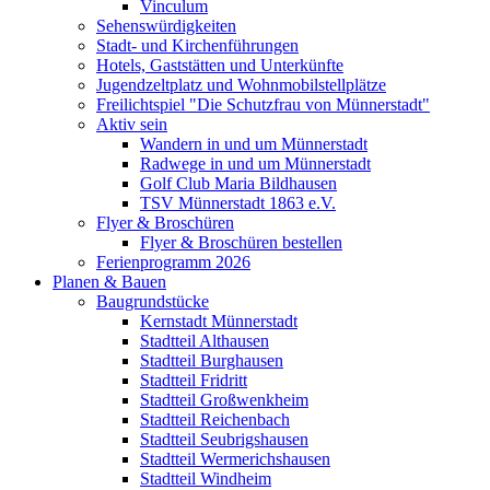
Vinculum
Sehenswürdigkeiten
Stadt- und Kirchenführungen
Hotels, Gaststätten und Unterkünfte
Jugendzeltplatz und Wohnmobilstellplätze
Freilichtspiel "Die Schutzfrau von Münnerstadt"
Aktiv sein
Wandern in und um Münnerstadt
Radwege in und um Münnerstadt
Golf Club Maria Bildhausen
TSV Münnerstadt 1863 e.V.
Flyer & Broschüren
Flyer & Broschüren bestellen
Ferienprogramm 2026
Planen & Bauen
Baugrundstücke
Kernstadt Münnerstadt
Stadtteil Althausen
Stadtteil Burghausen
Stadtteil Fridritt
Stadtteil Großwenkheim
Stadtteil Reichenbach
Stadtteil Seubrigshausen
Stadtteil Wermerichshausen
Stadtteil Windheim