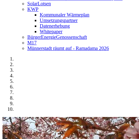
SolarLotsen
KWP
Kommunaler Wärmeplan
Umsetzungspartner
Datenerhebung
Whitepaper
BürgerEnergieGenossenschaft
M17
Münnerstadt räumt auf - Ramadama 2026