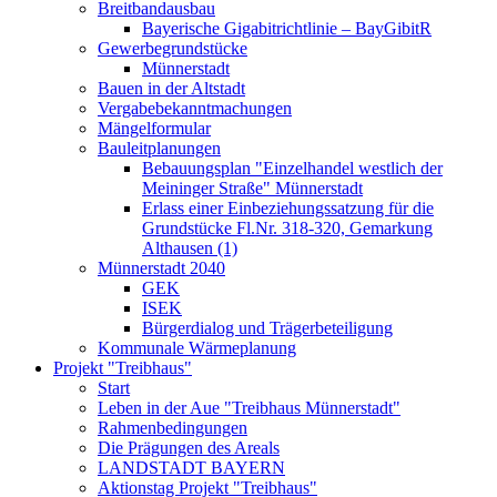
Breitbandausbau
Bayerische Gigabitrichtlinie – BayGibitR
Gewerbegrundstücke
Münnerstadt
Bauen in der Altstadt
Vergabebekanntmachungen
Mängelformular
Bauleitplanungen
Bebauungsplan "Einzelhandel westlich der
Meininger Straße" Münnerstadt
Erlass einer Einbeziehungssatzung für die
Grundstücke Fl.Nr. 318-320, Gemarkung
Althausen (1)
Münnerstadt 2040
GEK
ISEK
Bürgerdialog und Trägerbeteiligung
Kommunale Wärmeplanung
Projekt "Treibhaus"
Start
Leben in der Aue "Treibhaus Münnerstadt"
Rahmenbedingungen
Die Prägungen des Areals
LANDSTADT BAYERN
Aktionstag Projekt "Treibhaus"