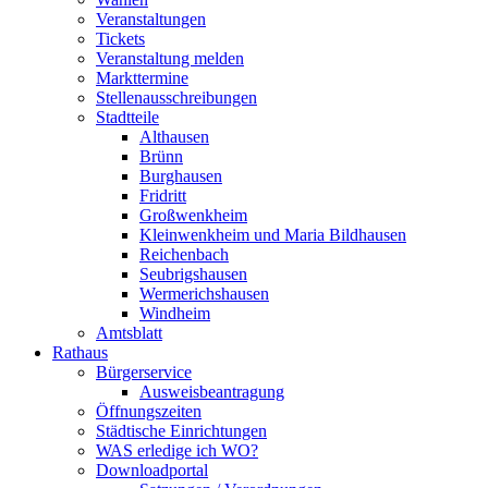
Veranstaltungen
Tickets
Veranstaltung melden
Markttermine
Stellenausschreibungen
Stadtteile
Althausen
Brünn
Burghausen
Fridritt
Großwenkheim
Kleinwenkheim und Maria Bildhausen
Reichenbach
Seubrigshausen
Wermerichshausen
Windheim
Amtsblatt
Rathaus
Bürgerservice
Ausweisbeantragung
Öffnungszeiten
Städtische Einrichtungen
WAS erledige ich WO?
Downloadportal