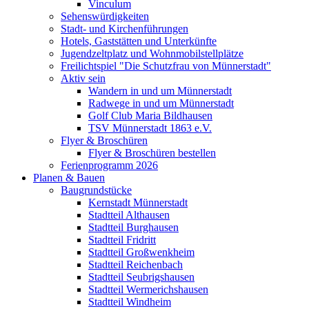
Vinculum
Sehenswürdigkeiten
Stadt- und Kirchenführungen
Hotels, Gaststätten und Unterkünfte
Jugendzeltplatz und Wohnmobilstellplätze
Freilichtspiel "Die Schutzfrau von Münnerstadt"
Aktiv sein
Wandern in und um Münnerstadt
Radwege in und um Münnerstadt
Golf Club Maria Bildhausen
TSV Münnerstadt 1863 e.V.
Flyer & Broschüren
Flyer & Broschüren bestellen
Ferienprogramm 2026
Planen & Bauen
Baugrundstücke
Kernstadt Münnerstadt
Stadtteil Althausen
Stadtteil Burghausen
Stadtteil Fridritt
Stadtteil Großwenkheim
Stadtteil Reichenbach
Stadtteil Seubrigshausen
Stadtteil Wermerichshausen
Stadtteil Windheim