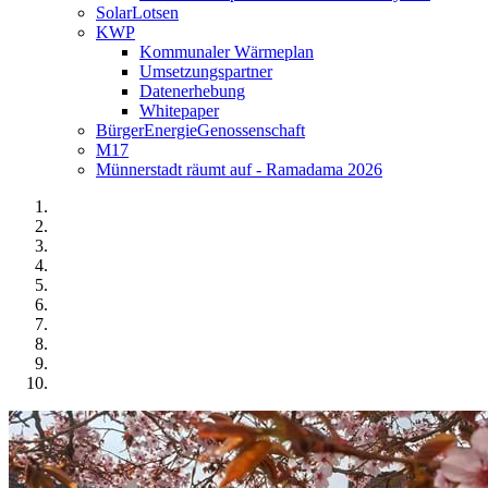
SolarLotsen
KWP
Kommunaler Wärmeplan
Umsetzungspartner
Datenerhebung
Whitepaper
BürgerEnergieGenossenschaft
M17
Münnerstadt räumt auf - Ramadama 2026