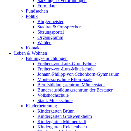
Satzungen / Verordnungen
Formulare
Fundsachen
Politik
Bürgermeister
Stadtrat & Ortssprecher
Sitzungsportal
Organigramm
Wahlen
Kontakt
Leben & Wohnen
Bildungseinrichtungen
Freiherr-von-Lutz-Grundschule
Freiherr-von-Lutz-Mittelschule
Johann-Philipp-von-Schönborn-Gymnasium
Montessorischule Rhön-Saale
Berufsbildungszentrum Münnerstadt
Bundesausbildungszentrum der Bestatter
Volkshochschule
Städt. Musikschule
Kinderbetreuung
Kindergarten Brünn
Kindergarten Großwenkheim
Kindergarten Münnerstadt
Kindergarten Reichenbach