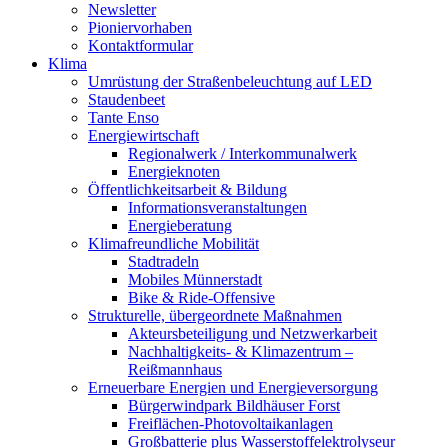
Newsletter
Pioniervorhaben
Kontaktformular
Klima
Umrüstung der Straßenbeleuchtung auf LED
Staudenbeet
Tante Enso
Energiewirtschaft
Regionalwerk / Interkommunalwerk
Energieknoten
Öffentlichkeitsarbeit & Bildung
Informationsveranstaltungen
Energieberatung
Klimafreundliche Mobilität
Stadtradeln
Mobiles Münnerstadt
Bike & Ride-Offensive
Strukturelle, übergeordnete Maßnahmen
Akteursbeteiligung und Netzwerkarbeit
Nachhaltigkeits- & Klimazentrum –
Reißmannhaus
Erneuerbare Energien und Energieversorgung
Bürgerwindpark Bildhäuser Forst
Freiflächen-Photovoltaikanlagen
Großbatterie plus Wasserstoffelektrolyseur