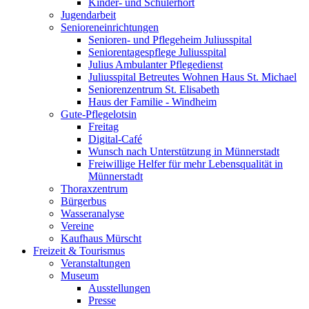
Kinder- und Schülerhort
Jugendarbeit
Senioreneinrichtungen
Senioren- und Pflegeheim Juliusspital
Seniorentagespflege Juliusspital
Julius Ambulanter Pflegedienst
Juliusspital Betreutes Wohnen Haus St. Michael
Seniorenzentrum St. Elisabeth
Haus der Familie - Windheim
Gute-Pflegelotsin
Freitag
Digital-Café
Wunsch nach Unterstützung in Münnerstadt
Freiwillige Helfer für mehr Lebensqualität in
Münnerstadt
Thoraxzentrum
Bürgerbus
Wasseranalyse
Vereine
Kaufhaus Mürscht
Freizeit & Tourismus
Veranstaltungen
Museum
Ausstellungen
Presse