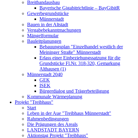
Breitbandausbau
Bayerische Gigabitrichtlinie – BayGibitR
Gewerbegrundstücke
Münnerstadt
Bauen in der Altstadt
Vergabebekanntmachungen
Mängelformular
Bauleitplanungen
Bebauungsplan "Einzelhandel westlich der
Meininger Straße" Münnerstadt
Erlass einer Einbeziehungssatzung für die
Grundstücke Fl.Nr. 318-320, Gemarkung
Althausen (1)
Münnerstadt 2040
GEK
ISEK
Bürgerdialog und Trägerbeteiligung
Kommunale Wärmeplanung
Projekt "Treibhaus"
Start
Leben in der Aue "Treibhaus Münnerstadt"
Rahmenbedingungen
Die Prägungen des Areals
LANDSTADT BAYERN
Aktionstag Projekt "Treibhaus"