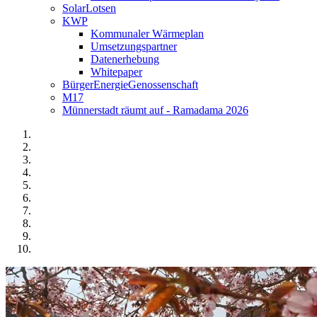
SolarLotsen
KWP
Kommunaler Wärmeplan
Umsetzungspartner
Datenerhebung
Whitepaper
BürgerEnergieGenossenschaft
M17
Münnerstadt räumt auf - Ramadama 2026