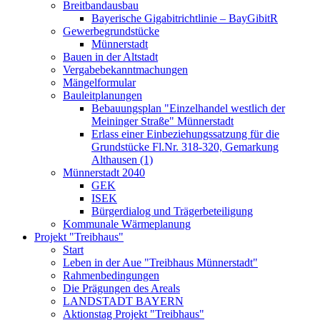
Breitbandausbau
Bayerische Gigabitrichtlinie – BayGibitR
Gewerbegrundstücke
Münnerstadt
Bauen in der Altstadt
Vergabebekanntmachungen
Mängelformular
Bauleitplanungen
Bebauungsplan "Einzelhandel westlich der
Meininger Straße" Münnerstadt
Erlass einer Einbeziehungssatzung für die
Grundstücke Fl.Nr. 318-320, Gemarkung
Althausen (1)
Münnerstadt 2040
GEK
ISEK
Bürgerdialog und Trägerbeteiligung
Kommunale Wärmeplanung
Projekt "Treibhaus"
Start
Leben in der Aue "Treibhaus Münnerstadt"
Rahmenbedingungen
Die Prägungen des Areals
LANDSTADT BAYERN
Aktionstag Projekt "Treibhaus"