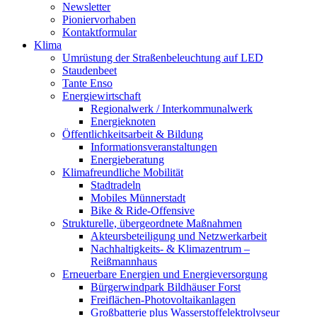
Newsletter
Pioniervorhaben
Kontaktformular
Klima
Umrüstung der Straßenbeleuchtung auf LED
Staudenbeet
Tante Enso
Energiewirtschaft
Regionalwerk / Interkommunalwerk
Energieknoten
Öffentlichkeitsarbeit & Bildung
Informationsveranstaltungen
Energieberatung
Klimafreundliche Mobilität
Stadtradeln
Mobiles Münnerstadt
Bike & Ride-Offensive
Strukturelle, übergeordnete Maßnahmen
Akteursbeteiligung und Netzwerkarbeit
Nachhaltigkeits- & Klimazentrum –
Reißmannhaus
Erneuerbare Energien und Energieversorgung
Bürgerwindpark Bildhäuser Forst
Freiflächen-Photovoltaikanlagen
Großbatterie plus Wasserstoffelektrolyseur