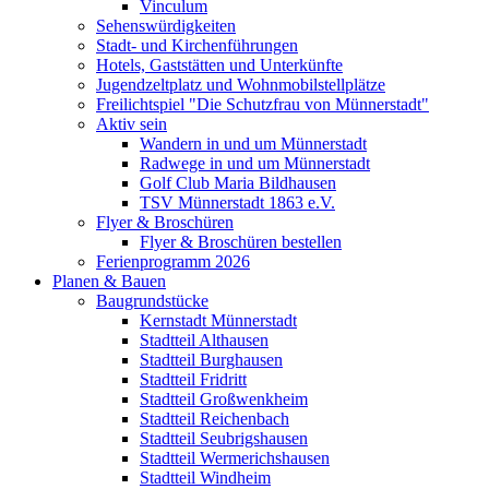
Vinculum
Sehenswürdigkeiten
Stadt- und Kirchenführungen
Hotels, Gaststätten und Unterkünfte
Jugendzeltplatz und Wohnmobilstellplätze
Freilichtspiel "Die Schutzfrau von Münnerstadt"
Aktiv sein
Wandern in und um Münnerstadt
Radwege in und um Münnerstadt
Golf Club Maria Bildhausen
TSV Münnerstadt 1863 e.V.
Flyer & Broschüren
Flyer & Broschüren bestellen
Ferienprogramm 2026
Planen & Bauen
Baugrundstücke
Kernstadt Münnerstadt
Stadtteil Althausen
Stadtteil Burghausen
Stadtteil Fridritt
Stadtteil Großwenkheim
Stadtteil Reichenbach
Stadtteil Seubrigshausen
Stadtteil Wermerichshausen
Stadtteil Windheim