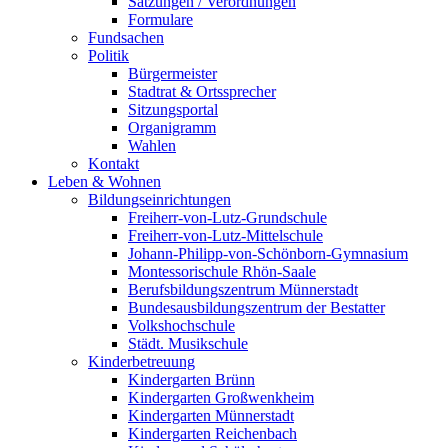
Satzungen / Verordnungen
Formulare
Fundsachen
Politik
Bürgermeister
Stadtrat & Ortssprecher
Sitzungsportal
Organigramm
Wahlen
Kontakt
Leben & Wohnen
Bildungseinrichtungen
Freiherr-von-Lutz-Grundschule
Freiherr-von-Lutz-Mittelschule
Johann-Philipp-von-Schönborn-Gymnasium
Montessorischule Rhön-Saale
Berufsbildungszentrum Münnerstadt
Bundesausbildungszentrum der Bestatter
Volkshochschule
Städt. Musikschule
Kinderbetreuung
Kindergarten Brünn
Kindergarten Großwenkheim
Kindergarten Münnerstadt
Kindergarten Reichenbach