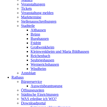
Veranstaltungen
Tickets
Veranstaltung melden
Markttermine
Stellenausschreibungen
Stadtteile
Althausen
Brünn
Burghausen
Fridritt
Großwenkheim
Kleinwenkheim und Maria Bildhausen
Reichenbach
Seubrigshausen
Wermerichshausen
Windheim
Amtsblatt
Rathaus
Bürgerservice
Ausweisbeantragung
Öffnungszeiten
Städtische Einrichtungen
WAS erledige ich WO?
Downloadportal