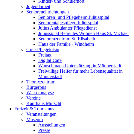
Kinder- und Schülerhort
Jugendarbeit
Senioreneinrichtungen
Senioren- und Pflegeheim Juliusspital
Seniorentagespflege Juliusspital
Julius Ambulanter Pflegedienst
Juliusspital Betreutes Wohnen Haus St. Michael
Seniorenzentrum St. Elisabeth
Haus der Familie - Windheim
Gute-Pflegelotsin
Freitag
Digital-Café
Wunsch nach Unterstützung in Münnerstadt
Freiwillige Helfer für mehr Lebensqualität in
Münnerstadt
Thoraxzentrum
Bürgerbus
Wasseranalyse
Vereine
Kaufhaus Mürscht
Freizeit & Tourismus
Veranstaltungen
Museum
Ausstellungen
Presse