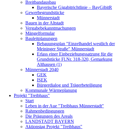
Breitbandausbau
Bayerische Gigabitrichtlinie – BayGibitR
Gewerbegrundstücke
Münnerstadt
Bauen in der Altstadt
Vergabebekanntmachungen
Mängelformular
Bauleitplanungen
Bebauungsplan "Einzelhandel westlich der
Meininger Straße" Münnerstadt
Erlass einer Einbeziehungssatzung für die
Grundstücke Fl.Nr. 318-320, Gemarkung
Althausen (1)
Münnerstadt 2040
GEK
ISEK
Bürgerdialog und Trägerbeteiligung
Kommunale Wärmeplanung
Projekt "Treibhaus"
Start
Leben in der Aue "Treibhaus Münnerstadt"
Rahmenbedingungen
Die Prägungen des Areals
LANDSTADT BAYERN
Aktionstag Projekt "Treibhaus"