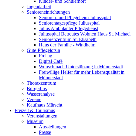
Kinder- und Schülerhort
Jugendarbeit
Senioreneinrichtungen
Senioren- und Pflegeheim Juliusspital
Seniorentagespflege Juliusspital
Julius Ambulanter Pflegedienst
Juliusspital Betreutes Wohnen Haus St. Michael
Seniorenzentrum St. Elisabeth
Haus der Familie - Windheim
Gute-Pflegelotsin
Freitag
Digital-Café
Wunsch nach Unterstützung in Münnerstadt
Freiwillige Helfer für mehr Lebensqualität in
Münnerstadt
Thoraxzentrum
Bürgerbus
Wasseranalyse
Vereine
Kaufhaus Mürscht
Freizeit & Tourismus
Veranstaltungen
Museum
Ausstellungen
Presse