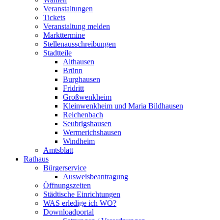
Veranstaltungen
Tickets
Veranstaltung melden
Markttermine
Stellenausschreibungen
Stadtteile
Althausen
Brünn
Burghausen
Fridritt
Großwenkheim
Kleinwenkheim und Maria Bildhausen
Reichenbach
Seubrigshausen
Wermerichshausen
Windheim
Amtsblatt
Rathaus
Bürgerservice
Ausweisbeantragung
Öffnungszeiten
Städtische Einrichtungen
WAS erledige ich WO?
Downloadportal