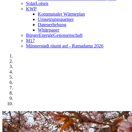
SolarLotsen
KWP
Kommunaler Wärmeplan
Umsetzungspartner
Datenerhebung
Whitepaper
BürgerEnergieGenossenschaft
M17
Münnerstadt räumt auf - Ramadama 2026