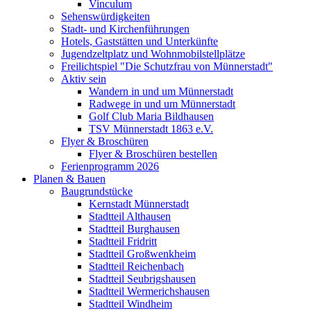
Vinculum
Sehenswürdigkeiten
Stadt- und Kirchenführungen
Hotels, Gaststätten und Unterkünfte
Jugendzeltplatz und Wohnmobilstellplätze
Freilichtspiel "Die Schutzfrau von Münnerstadt"
Aktiv sein
Wandern in und um Münnerstadt
Radwege in und um Münnerstadt
Golf Club Maria Bildhausen
TSV Münnerstadt 1863 e.V.
Flyer & Broschüren
Flyer & Broschüren bestellen
Ferienprogramm 2026
Planen & Bauen
Baugrundstücke
Kernstadt Münnerstadt
Stadtteil Althausen
Stadtteil Burghausen
Stadtteil Fridritt
Stadtteil Großwenkheim
Stadtteil Reichenbach
Stadtteil Seubrigshausen
Stadtteil Wermerichshausen
Stadtteil Windheim