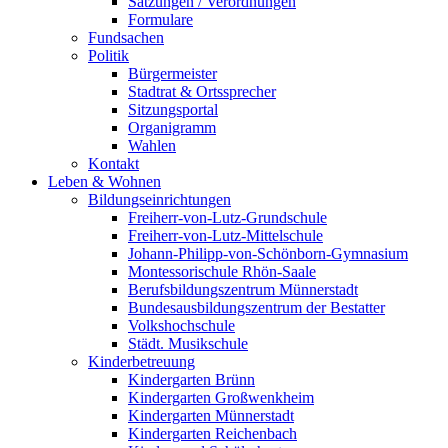
Satzungen / Verordnungen
Formulare
Fundsachen
Politik
Bürgermeister
Stadtrat & Ortssprecher
Sitzungsportal
Organigramm
Wahlen
Kontakt
Leben & Wohnen
Bildungseinrichtungen
Freiherr-von-Lutz-Grundschule
Freiherr-von-Lutz-Mittelschule
Johann-Philipp-von-Schönborn-Gymnasium
Montessorischule Rhön-Saale
Berufsbildungszentrum Münnerstadt
Bundesausbildungszentrum der Bestatter
Volkshochschule
Städt. Musikschule
Kinderbetreuung
Kindergarten Brünn
Kindergarten Großwenkheim
Kindergarten Münnerstadt
Kindergarten Reichenbach