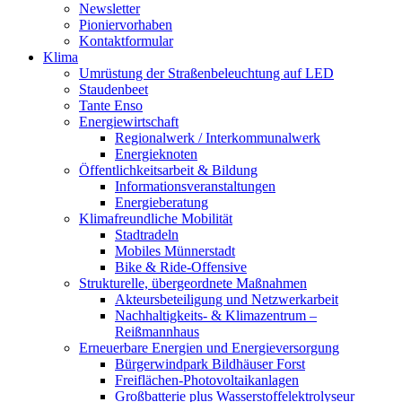
Newsletter
Pioniervorhaben
Kontaktformular
Klima
Umrüstung der Straßenbeleuchtung auf LED
Staudenbeet
Tante Enso
Energiewirtschaft
Regionalwerk / Interkommunalwerk
Energieknoten
Öffentlichkeitsarbeit & Bildung
Informationsveranstaltungen
Energieberatung
Klimafreundliche Mobilität
Stadtradeln
Mobiles Münnerstadt
Bike & Ride-Offensive
Strukturelle, übergeordnete Maßnahmen
Akteursbeteiligung und Netzwerkarbeit
Nachhaltigkeits- & Klimazentrum –
Reißmannhaus
Erneuerbare Energien und Energieversorgung
Bürgerwindpark Bildhäuser Forst
Freiflächen-Photovoltaikanlagen
Großbatterie plus Wasserstoffelektrolyseur