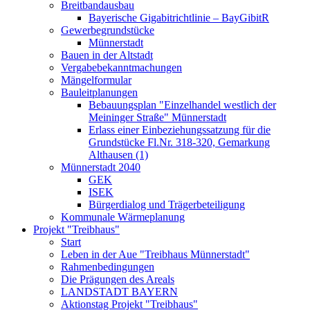
Breitbandausbau
Bayerische Gigabitrichtlinie – BayGibitR
Gewerbegrundstücke
Münnerstadt
Bauen in der Altstadt
Vergabebekanntmachungen
Mängelformular
Bauleitplanungen
Bebauungsplan "Einzelhandel westlich der
Meininger Straße" Münnerstadt
Erlass einer Einbeziehungssatzung für die
Grundstücke Fl.Nr. 318-320, Gemarkung
Althausen (1)
Münnerstadt 2040
GEK
ISEK
Bürgerdialog und Trägerbeteiligung
Kommunale Wärmeplanung
Projekt "Treibhaus"
Start
Leben in der Aue "Treibhaus Münnerstadt"
Rahmenbedingungen
Die Prägungen des Areals
LANDSTADT BAYERN
Aktionstag Projekt "Treibhaus"