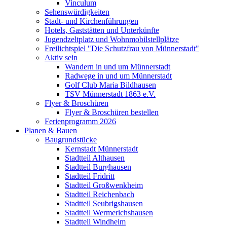
Vinculum
Sehenswürdigkeiten
Stadt- und Kirchenführungen
Hotels, Gaststätten und Unterkünfte
Jugendzeltplatz und Wohnmobilstellplätze
Freilichtspiel "Die Schutzfrau von Münnerstadt"
Aktiv sein
Wandern in und um Münnerstadt
Radwege in und um Münnerstadt
Golf Club Maria Bildhausen
TSV Münnerstadt 1863 e.V.
Flyer & Broschüren
Flyer & Broschüren bestellen
Ferienprogramm 2026
Planen & Bauen
Baugrundstücke
Kernstadt Münnerstadt
Stadtteil Althausen
Stadtteil Burghausen
Stadtteil Fridritt
Stadtteil Großwenkheim
Stadtteil Reichenbach
Stadtteil Seubrigshausen
Stadtteil Wermerichshausen
Stadtteil Windheim