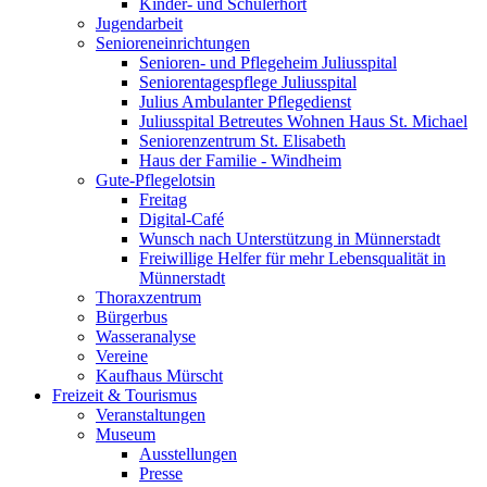
Kinder- und Schülerhort
Jugendarbeit
Senioreneinrichtungen
Senioren- und Pflegeheim Juliusspital
Seniorentagespflege Juliusspital
Julius Ambulanter Pflegedienst
Juliusspital Betreutes Wohnen Haus St. Michael
Seniorenzentrum St. Elisabeth
Haus der Familie - Windheim
Gute-Pflegelotsin
Freitag
Digital-Café
Wunsch nach Unterstützung in Münnerstadt
Freiwillige Helfer für mehr Lebensqualität in
Münnerstadt
Thoraxzentrum
Bürgerbus
Wasseranalyse
Vereine
Kaufhaus Mürscht
Freizeit & Tourismus
Veranstaltungen
Museum
Ausstellungen
Presse