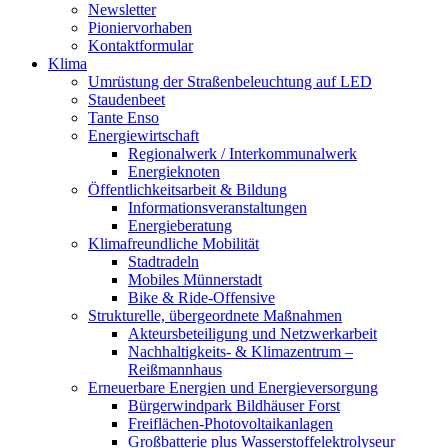
Newsletter
Pioniervorhaben
Kontaktformular
Klima
Umrüstung der Straßenbeleuchtung auf LED
Staudenbeet
Tante Enso
Energiewirtschaft
Regionalwerk / Interkommunalwerk
Energieknoten
Öffentlichkeitsarbeit & Bildung
Informationsveranstaltungen
Energieberatung
Klimafreundliche Mobilität
Stadtradeln
Mobiles Münnerstadt
Bike & Ride-Offensive
Strukturelle, übergeordnete Maßnahmen
Akteursbeteiligung und Netzwerkarbeit
Nachhaltigkeits- & Klimazentrum –
Reißmannhaus
Erneuerbare Energien und Energieversorgung
Bürgerwindpark Bildhäuser Forst
Freiflächen-Photovoltaikanlagen
Großbatterie plus Wasserstoffelektrolyseur