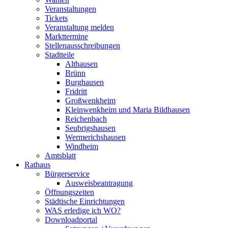
Veranstaltungen
Tickets
Veranstaltung melden
Markttermine
Stellenausschreibungen
Stadtteile
Althausen
Brünn
Burghausen
Fridritt
Großwenkheim
Kleinwenkheim und Maria Bildhausen
Reichenbach
Seubrigshausen
Wermerichshausen
Windheim
Amtsblatt
Rathaus
Bürgerservice
Ausweisbeantragung
Öffnungszeiten
Städtische Einrichtungen
WAS erledige ich WO?
Downloadportal