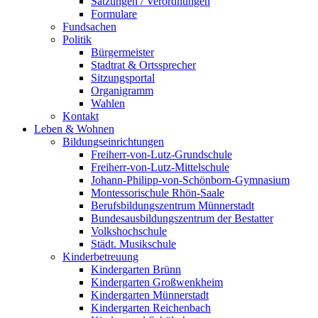
Satzungen / Verordnungen
Formulare
Fundsachen
Politik
Bürgermeister
Stadtrat & Ortssprecher
Sitzungsportal
Organigramm
Wahlen
Kontakt
Leben & Wohnen
Bildungseinrichtungen
Freiherr-von-Lutz-Grundschule
Freiherr-von-Lutz-Mittelschule
Johann-Philipp-von-Schönborn-Gymnasium
Montessorischule Rhön-Saale
Berufsbildungszentrum Münnerstadt
Bundesausbildungszentrum der Bestatter
Volkshochschule
Städt. Musikschule
Kinderbetreuung
Kindergarten Brünn
Kindergarten Großwenkheim
Kindergarten Münnerstadt
Kindergarten Reichenbach