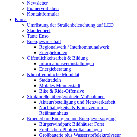
Newsletter
Pioniervorhaben
Kontaktformular
Klima
Umrüstung der Straßenbeleuchtung auf LED
Staudenbeet
Tante Enso
Energiewirtschaft
Regionalwerk / Interkommunalwerk
Energieknoten
Öffentlichkeitsarbeit & Bildung
Informationsveranstaltungen
Energieberatung
Klimafreundliche Mobilität
Stadtradeln
Mobiles Münnerstadt
Bike & Ride-Offensive
Strukturelle, übergeordnete Maßnahmen
Akteursbeteiligung und Netzwerkarbeit
Nachhaltigkeits- & Klimazentrum –
Reißmannhaus
Erneuerbare Energien und Energieversorgung
Bürgerwindpark Bildhäuser Forst
Freiflächen-Photovoltaikanlagen
Großbatterie plus Wasserstoffelektrolyseur