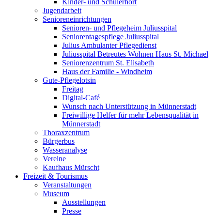
Kinder- und Schülerhort
Jugendarbeit
Senioreneinrichtungen
Senioren- und Pflegeheim Juliusspital
Seniorentagespflege Juliusspital
Julius Ambulanter Pflegedienst
Juliusspital Betreutes Wohnen Haus St. Michael
Seniorenzentrum St. Elisabeth
Haus der Familie - Windheim
Gute-Pflegelotsin
Freitag
Digital-Café
Wunsch nach Unterstützung in Münnerstadt
Freiwillige Helfer für mehr Lebensqualität in
Münnerstadt
Thoraxzentrum
Bürgerbus
Wasseranalyse
Vereine
Kaufhaus Mürscht
Freizeit & Tourismus
Veranstaltungen
Museum
Ausstellungen
Presse