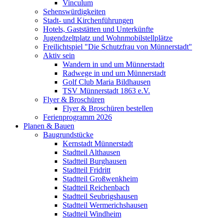
Vinculum
Sehenswürdigkeiten
Stadt- und Kirchenführungen
Hotels, Gaststätten und Unterkünfte
Jugendzeltplatz und Wohnmobilstellplätze
Freilichtspiel "Die Schutzfrau von Münnerstadt"
Aktiv sein
Wandern in und um Münnerstadt
Radwege in und um Münnerstadt
Golf Club Maria Bildhausen
TSV Münnerstadt 1863 e.V.
Flyer & Broschüren
Flyer & Broschüren bestellen
Ferienprogramm 2026
Planen & Bauen
Baugrundstücke
Kernstadt Münnerstadt
Stadtteil Althausen
Stadtteil Burghausen
Stadtteil Fridritt
Stadtteil Großwenkheim
Stadtteil Reichenbach
Stadtteil Seubrigshausen
Stadtteil Wermerichshausen
Stadtteil Windheim