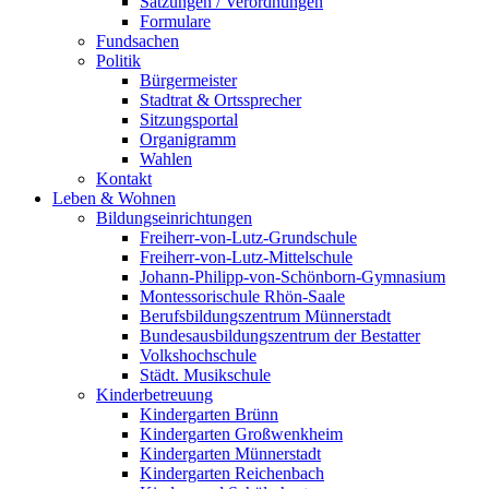
Satzungen / Verordnungen
Formulare
Fundsachen
Politik
Bürgermeister
Stadtrat & Ortssprecher
Sitzungsportal
Organigramm
Wahlen
Kontakt
Leben & Wohnen
Bildungseinrichtungen
Freiherr-von-Lutz-Grundschule
Freiherr-von-Lutz-Mittelschule
Johann-Philipp-von-Schönborn-Gymnasium
Montessorischule Rhön-Saale
Berufsbildungszentrum Münnerstadt
Bundesausbildungszentrum der Bestatter
Volkshochschule
Städt. Musikschule
Kinderbetreuung
Kindergarten Brünn
Kindergarten Großwenkheim
Kindergarten Münnerstadt
Kindergarten Reichenbach