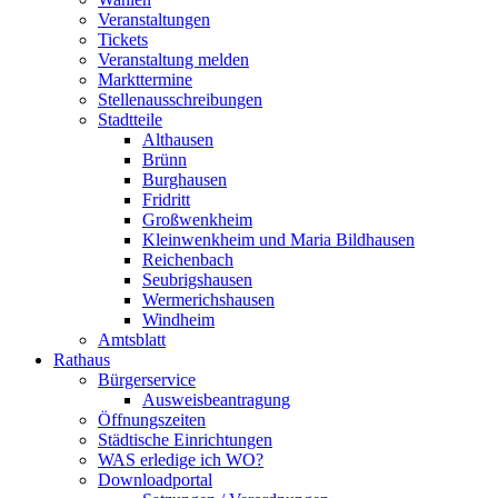
Veranstaltungen
Tickets
Veranstaltung melden
Markttermine
Stellenausschreibungen
Stadtteile
Althausen
Brünn
Burghausen
Fridritt
Großwenkheim
Kleinwenkheim und Maria Bildhausen
Reichenbach
Seubrigshausen
Wermerichshausen
Windheim
Amtsblatt
Rathaus
Bürgerservice
Ausweisbeantragung
Öffnungszeiten
Städtische Einrichtungen
WAS erledige ich WO?
Downloadportal