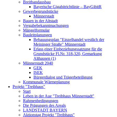
Breitbandausbau
Bayerische Gigabitrichtlinie – BayGibitR
Gewerbegrundstücke
Münnerstadt
Bauen in der Altstadt
Vergabebekanntmachungen
Mängelformular
Bauleitplanungen
Bebauungsplan "Einzelhandel westlich der
Meininger Straße" Münnerstadt
Erlass einer Einbeziehungssatzung für die
Grundstücke Fl.Nr. 318-320, Gemarkung
Althausen (1)
Münnerstadt 2040
GEK
ISEK
Bürgerdialog und Trägerbeteiligung
Kommunale Wärmeplanung
Projekt "Treibhaus"
Start
Leben in der Aue "Treibhaus Münnerstadt"
Rahmenbedingungen
Die Prägungen des Areals
LANDSTADT BAYERN
Aktionstag Projekt "Treibhaus"