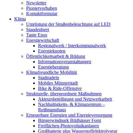
Newsletter
Pioniervorhaben
Kontaktformular
Klima
Umrüstung der Straßenbeleuchtung auf LED
Staudenbeet
Tante Enso
Energiewirtschaft
Regionalwerk / Interkommunalwerk
Energieknoten
Öffentlichkeitsarbeit & Bildung
Informationsveranstaltungen
Energieberatung
Klimafreundliche Mobilität
Stadtradeln
Mobiles Münnerstadt
Bike & Ride-Offensive
Strukturelle, übergeordnete Maßnahmen
Akteursbeteiligung und Netzwerkarbeit
Nachhaltigkeits- & Klimazentrum –
Reißmannhaus
Erneuerbare Energien und Energieversorgung
Bürgerwindpark Bildhäuser Forst
Freiflächen-Photovoltaikanlagen
Großbatterie plus Wasserstoffelektrolyseur