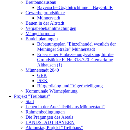
Breitbandausbau
Bayerische Gigabitrichtlinie – BayGibitR
Gewerbegrundstücke
Münnerstadt
Bauen in der Altstadt
Vergabebekanntmachungen
Mängelformular
Bauleitplanungen
Bebauungsplan "Einzelhandel westlich der
Meininger Straße" Münnerstadt
Erlass einer Einbeziehungssatzung für die
Grundstücke Fl.Nr. 318-320, Gemarkung
Althausen (1)
Münnerstadt 2040
GEK
ISEK
Bürgerdialog und Trägerbeteiligung
Kommunale Wärmeplanung
Projekt "Treibhaus"
Start
Leben in der Aue "Treibhaus Münnerstadt"
Rahmenbedingungen
Die Prägungen des Areals
LANDSTADT BAYERN
Aktionstag Projekt "Treibhaus"