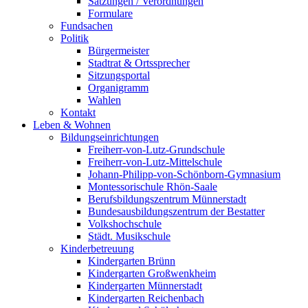
Satzungen / Verordnungen
Formulare
Fundsachen
Politik
Bürgermeister
Stadtrat & Ortssprecher
Sitzungsportal
Organigramm
Wahlen
Kontakt
Leben & Wohnen
Bildungseinrichtungen
Freiherr-von-Lutz-Grundschule
Freiherr-von-Lutz-Mittelschule
Johann-Philipp-von-Schönborn-Gymnasium
Montessorischule Rhön-Saale
Berufsbildungszentrum Münnerstadt
Bundesausbildungszentrum der Bestatter
Volkshochschule
Städt. Musikschule
Kinderbetreuung
Kindergarten Brünn
Kindergarten Großwenkheim
Kindergarten Münnerstadt
Kindergarten Reichenbach