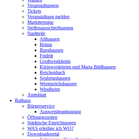
Veranstaltungen
Tickets
Veranstaltung melden
Markttermine
Stellenausschreibungen
Stadtteile
Althausen
Brünn
Burghausen
Fridritt
Großwenkheim
Kleinwenkheim und Maria Bildhausen
Reichenbach
Seubrigshausen
Wermerichshausen
Windheim
Amtsblatt
Rathaus
Bürgerservice
Ausweisbeantragung
Öffnungszeiten
Städtische Einrichtungen
WAS erledige ich WO?
Downloadportal