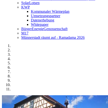
SolarLotsen
KWP
Kommunaler Wärmeplan
Umsetzungspartner
Datenerhebung
Whitepaper
BürgerEnergieGenossenschaft
M17
Münnerstadt räumt auf - Ramadama 2026