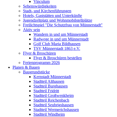
Vinculum
Sehenswürdigkeiten
Stadt- und Kirchenführungen
Hotels, Gaststätten und Unterkünfte
Jugendzeltplatz und Wohnmobilstellplätze
Freilichtspiel "Die Schutzfrau von Münnerstadt"
Aktiv sein
Wandern in und um Münnerstadt
Radwege in und um Münnerstadt
Golf Club Maria Bildhausen
TSV Münnerstadt 1863 e.V.
Flyer & Broschüren
Flyer & Broschüren bestellen
Ferienprogramm 2026
Planen & Bauen
Baugrundstücke
Kernstadt Münnerstadt
Stadtteil Althausen
Stadtteil Burghausen
Stadtteil Fridritt
Stadtteil Großwenkheim
Stadtteil Reichenbach
Stadtteil Seubrigshausen
Stadtteil Wermerichshausen
Stadtteil Windheim