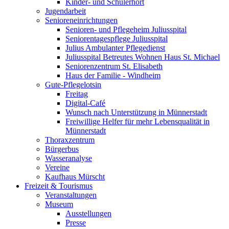
Kinder- und Schülerhort
Jugendarbeit
Senioreneinrichtungen
Senioren- und Pflegeheim Juliusspital
Seniorentagespflege Juliusspital
Julius Ambulanter Pflegedienst
Juliusspital Betreutes Wohnen Haus St. Michael
Seniorenzentrum St. Elisabeth
Haus der Familie - Windheim
Gute-Pflegelotsin
Freitag
Digital-Café
Wunsch nach Unterstützung in Münnerstadt
Freiwillige Helfer für mehr Lebensqualität in
Münnerstadt
Thoraxzentrum
Bürgerbus
Wasseranalyse
Vereine
Kaufhaus Mürscht
Freizeit & Tourismus
Veranstaltungen
Museum
Ausstellungen
Presse