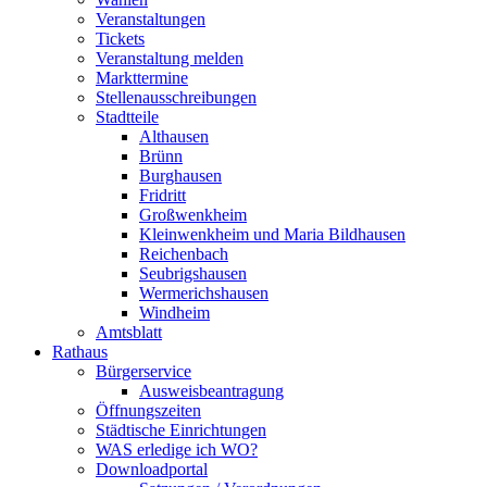
Veranstaltungen
Tickets
Veranstaltung melden
Markttermine
Stellenausschreibungen
Stadtteile
Althausen
Brünn
Burghausen
Fridritt
Großwenkheim
Kleinwenkheim und Maria Bildhausen
Reichenbach
Seubrigshausen
Wermerichshausen
Windheim
Amtsblatt
Rathaus
Bürgerservice
Ausweisbeantragung
Öffnungszeiten
Städtische Einrichtungen
WAS erledige ich WO?
Downloadportal