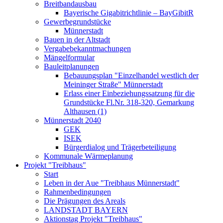
Breitbandausbau
Bayerische Gigabitrichtlinie – BayGibitR
Gewerbegrundstücke
Münnerstadt
Bauen in der Altstadt
Vergabebekanntmachungen
Mängelformular
Bauleitplanungen
Bebauungsplan "Einzelhandel westlich der
Meininger Straße" Münnerstadt
Erlass einer Einbeziehungssatzung für die
Grundstücke Fl.Nr. 318-320, Gemarkung
Althausen (1)
Münnerstadt 2040
GEK
ISEK
Bürgerdialog und Trägerbeteiligung
Kommunale Wärmeplanung
Projekt "Treibhaus"
Start
Leben in der Aue "Treibhaus Münnerstadt"
Rahmenbedingungen
Die Prägungen des Areals
LANDSTADT BAYERN
Aktionstag Projekt "Treibhaus"