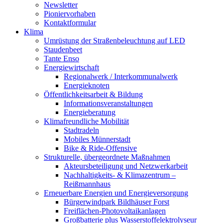
Newsletter
Pioniervorhaben
Kontaktformular
Klima
Umrüstung der Straßenbeleuchtung auf LED
Staudenbeet
Tante Enso
Energiewirtschaft
Regionalwerk / Interkommunalwerk
Energieknoten
Öffentlichkeitsarbeit & Bildung
Informationsveranstaltungen
Energieberatung
Klimafreundliche Mobilität
Stadtradeln
Mobiles Münnerstadt
Bike & Ride-Offensive
Strukturelle, übergeordnete Maßnahmen
Akteursbeteiligung und Netzwerkarbeit
Nachhaltigkeits- & Klimazentrum –
Reißmannhaus
Erneuerbare Energien und Energieversorgung
Bürgerwindpark Bildhäuser Forst
Freiflächen-Photovoltaikanlagen
Großbatterie plus Wasserstoffelektrolyseur