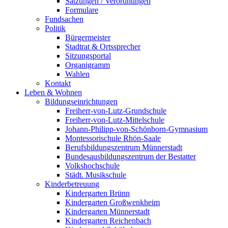
Satzungen / Verordnungen
Formulare
Fundsachen
Politik
Bürgermeister
Stadtrat & Ortssprecher
Sitzungsportal
Organigramm
Wahlen
Kontakt
Leben & Wohnen
Bildungseinrichtungen
Freiherr-von-Lutz-Grundschule
Freiherr-von-Lutz-Mittelschule
Johann-Philipp-von-Schönborn-Gymnasium
Montessorischule Rhön-Saale
Berufsbildungszentrum Münnerstadt
Bundesausbildungszentrum der Bestatter
Volkshochschule
Städt. Musikschule
Kinderbetreuung
Kindergarten Brünn
Kindergarten Großwenkheim
Kindergarten Münnerstadt
Kindergarten Reichenbach