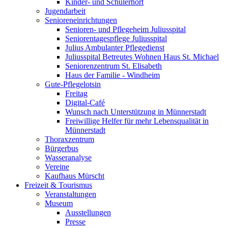
Kinder- und Schülerhort
Jugendarbeit
Senioreneinrichtungen
Senioren- und Pflegeheim Juliusspital
Seniorentagespflege Juliusspital
Julius Ambulanter Pflegedienst
Juliusspital Betreutes Wohnen Haus St. Michael
Seniorenzentrum St. Elisabeth
Haus der Familie - Windheim
Gute-Pflegelotsin
Freitag
Digital-Café
Wunsch nach Unterstützung in Münnerstadt
Freiwillige Helfer für mehr Lebensqualität in
Münnerstadt
Thoraxzentrum
Bürgerbus
Wasseranalyse
Vereine
Kaufhaus Mürscht
Freizeit & Tourismus
Veranstaltungen
Museum
Ausstellungen
Presse