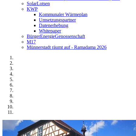
SolarLotsen
KWP
Kommunaler Wärmeplan
Umsetzungspartner
Datenerhebung
Whitepaper
BürgerEnergieGenossenschaft
M17
Münnerstadt räumt auf - Ramadama 2026