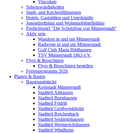
Vinculum
Sehenswürdigkeiten
Stadt- und Kirchenführungen
Hotels, Gaststätten und Unterkünfte
Jugendzeltplatz und Wohnmobilstellplätze
Freilichtspiel "Die Schutzfrau von Münnerstadt"
Aktiv sein
Wandern in und um Münnerstadt
Radwege in und um Münnerstadt
Golf Club Maria Bildhausen
TSV Münnerstadt 1863 e.V.
Flyer & Broschüren
Flyer & Broschüren bestellen
Ferienprogramm 2026
Planen & Bauen
Baugrundstücke
Kernstadt Münnerstadt
Stadtteil Althausen
Stadtteil Burghausen
Stadtteil Fridritt
Stadtteil Großwenkheim
Stadtteil Reichenbach
Stadtteil Seubrigshausen
Stadtteil Wermerichshausen
Stadtteil Windheim