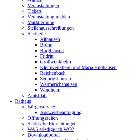
Veranstaltungen
Tickets
Veranstaltung melden
Markttermine
Stellenausschreibungen
Stadtteile
Althausen
Brünn
Burghausen
Fridritt
Großwenkheim
Kleinwenkheim und Maria Bildhausen
Reichenbach
Seubrigshausen
Wermerichshausen
Windheim
Amtsblatt
Rathaus
Bürgerservice
Ausweisbeantragung
Öffnungszeiten
Städtische Einrichtungen
WAS erledige ich WO?
Downloadportal