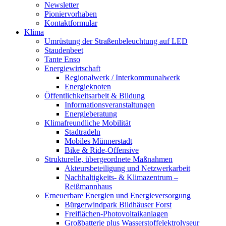
Newsletter
Pioniervorhaben
Kontaktformular
Klima
Umrüstung der Straßenbeleuchtung auf LED
Staudenbeet
Tante Enso
Energiewirtschaft
Regionalwerk / Interkommunalwerk
Energieknoten
Öffentlichkeitsarbeit & Bildung
Informationsveranstaltungen
Energieberatung
Klimafreundliche Mobilität
Stadtradeln
Mobiles Münnerstadt
Bike & Ride-Offensive
Strukturelle, übergeordnete Maßnahmen
Akteursbeteiligung und Netzwerkarbeit
Nachhaltigkeits- & Klimazentrum –
Reißmannhaus
Erneuerbare Energien und Energieversorgung
Bürgerwindpark Bildhäuser Forst
Freiflächen-Photovoltaikanlagen
Großbatterie plus Wasserstoffelektrolyseur