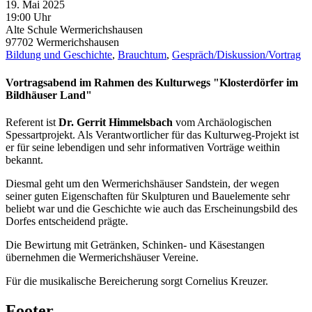
19. Mai 2025
19:00 Uhr
Alte Schule Wermerichshausen
97702
Wermerichshausen
Bildung und Geschichte
,
Brauchtum
,
Gespräch/Diskussion/Vortrag
Vortragsabend im Rahmen des Kulturwegs "Klosterdörfer im
Bildhäuser Land"
Referent ist
Dr. Gerrit Himmelsbach
vom Archäologischen
Spessartprojekt. Als Verantwortlicher für das Kulturweg-Projekt ist
er für seine lebendigen und sehr informativen Vorträge weithin
bekannt.
Diesmal geht um den Wermerichshäuser Sandstein, der wegen
seiner guten Eigenschaften für Skulpturen und Bauelemente sehr
beliebt war und die Geschichte wie auch das Erscheinungsbild des
Dorfes entscheidend prägte.
Die Bewirtung mit Getränken, Schinken- und Käsestangen
übernehmen die Wermerichshäuser Vereine.
Für die musikalische Bereicherung sorgt Cornelius Kreuzer.
Footer