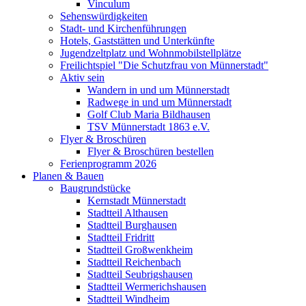
Vinculum
Sehenswürdigkeiten
Stadt- und Kirchenführungen
Hotels, Gaststätten und Unterkünfte
Jugendzeltplatz und Wohnmobilstellplätze
Freilichtspiel "Die Schutzfrau von Münnerstadt"
Aktiv sein
Wandern in und um Münnerstadt
Radwege in und um Münnerstadt
Golf Club Maria Bildhausen
TSV Münnerstadt 1863 e.V.
Flyer & Broschüren
Flyer & Broschüren bestellen
Ferienprogramm 2026
Planen & Bauen
Baugrundstücke
Kernstadt Münnerstadt
Stadtteil Althausen
Stadtteil Burghausen
Stadtteil Fridritt
Stadtteil Großwenkheim
Stadtteil Reichenbach
Stadtteil Seubrigshausen
Stadtteil Wermerichshausen
Stadtteil Windheim