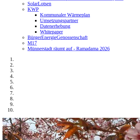
SolarLotsen
KWP
Kommunaler Wärmeplan
Umsetzungspartner
Datenerhebung
Whitepaper
BürgerEnergieGenossenschaft
M17
Münnerstadt räumt auf - Ramadama 2026