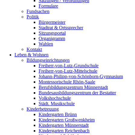
Satzungen / Verordnungen
Formulare
Fundsachen
Politik
Bürgermeister
Stadtrat & Ortssprecher
Sitzungsportal
Organigramm
Wahlen
Kontakt
Leben & Wohnen
Bildungseinrichtungen
Freiherr-von-Lutz-Grundschule
Freiherr-von-Lutz-Mittelschule
Johann-Philipp-von-Schönborn-Gymnasium
Montessorischule Rhön-Saale
Berufsbildungszentrum Münnerstadt
Bundesausbildungszentrum der Bestatter
Volkshochschule
Städt. Musikschule
Kinderbetreuung
Kindergarten Brünn
Kindergarten Großwenkheim
Kindergarten Münnerstadt
Kindergarten Reichenbach