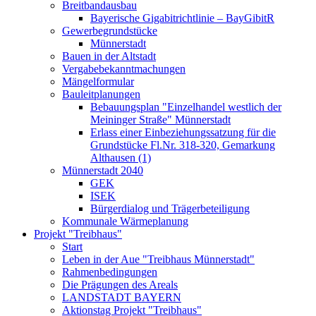
Breitbandausbau
Bayerische Gigabitrichtlinie – BayGibitR
Gewerbegrundstücke
Münnerstadt
Bauen in der Altstadt
Vergabebekanntmachungen
Mängelformular
Bauleitplanungen
Bebauungsplan "Einzelhandel westlich der
Meininger Straße" Münnerstadt
Erlass einer Einbeziehungssatzung für die
Grundstücke Fl.Nr. 318-320, Gemarkung
Althausen (1)
Münnerstadt 2040
GEK
ISEK
Bürgerdialog und Trägerbeteiligung
Kommunale Wärmeplanung
Projekt "Treibhaus"
Start
Leben in der Aue "Treibhaus Münnerstadt"
Rahmenbedingungen
Die Prägungen des Areals
LANDSTADT BAYERN
Aktionstag Projekt "Treibhaus"