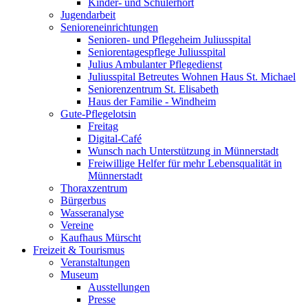
Kinder- und Schülerhort
Jugendarbeit
Senioreneinrichtungen
Senioren- und Pflegeheim Juliusspital
Seniorentagespflege Juliusspital
Julius Ambulanter Pflegedienst
Juliusspital Betreutes Wohnen Haus St. Michael
Seniorenzentrum St. Elisabeth
Haus der Familie - Windheim
Gute-Pflegelotsin
Freitag
Digital-Café
Wunsch nach Unterstützung in Münnerstadt
Freiwillige Helfer für mehr Lebensqualität in
Münnerstadt
Thoraxzentrum
Bürgerbus
Wasseranalyse
Vereine
Kaufhaus Mürscht
Freizeit & Tourismus
Veranstaltungen
Museum
Ausstellungen
Presse